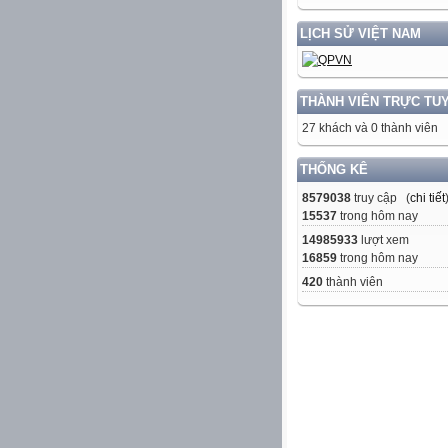
LỊCH SỬ VIỆT NAM
THÀNH VIÊN TRỰC TU
27 khách và 0 thành viên
THỐNG KÊ
8579038
truy cập (
chi tiết
15537
trong hôm nay
14985933
lượt xem
16859
trong hôm nay
420
thành viên