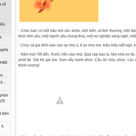
à số
Nếu
- Chúc bạn có một bầu trời sức khỏe, một biển cả tình thương, một đạ
khúc tình yêu, một người yêu chung thủy, một sự nghiệp sáng ngời, một
ạ:
- Chúc cả gia đình bạn vạn sự như ý, tỉ sự như mơ, triệu triệu bất ngờ,
nghĩa
- Năm mới Tết đến. Rước hên vào nhà. Quà cáp bao la. Mọi nhà no đủ.
phát tài. Già trẻ gái trai. Sum vầy hạnh phúc. Cầu tài chúc phúc. L
à HBE
thịnh vượng!
: ...
5 -
 phân
{3}
t diện
 4,