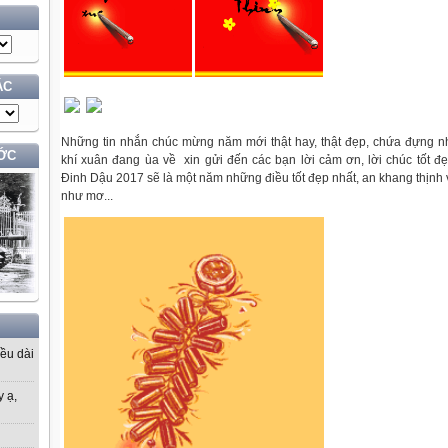
ÁC
Những tin nhắn chúc mừng năm mới thật hay, thật đẹp, chứa đựng n
ỚC
khí xuân đang ùa về
xin gửi đến các bạn lời cảm ơn, lời chúc tốt đ
Đinh Dậu 2017 sẽ là một năm những điều tốt đẹp nhất, an khang thịnh 
như mơ...
iều dài
y ạ,