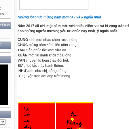
Những lời chúc mừng năm mới hay và ý nghĩa nhất
 LẬP DÂN TỘC!
Năm 2017 đã tới, một năm mới với nhiều niềm vui và hi vọng tràn tr
cho những người thương yêu lời chúc hay nhất, ý nghĩa nhất.
CUNG
kính mời nhau chén rượu nồng.
CHÚC
mừng năm đến, tiễn năm xong.
C
TÂN
niên phúc lộc khơi vừa dạ.
XUÂN
mới tài danh khởi thỏa lòng.
VẠN
chuyện lo toan thay đổi hết.
SỰ
gì bế tắc thảy hanh thông.
NHƯ
anh, như chị, bằng bè bạn.
Ý
nguyện trọn đời đẹp ước mong.