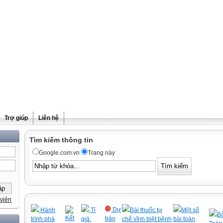
Trợ giúp
Liên hệ
Tìm kiếm thông tin
Google.com.vn
Trang này
viên
Dự
Hành
Tỉ
Bài thuốc tự
Một số
Bà
Kết
báo
trình phá
giá:
chế vĩnh biệt bệnh
bài toán