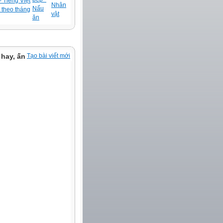
 Tiếng Việt
Nhân
Nấu
 theo tháng
vật
ăn
hay, ấn
Tạo bài viết mới