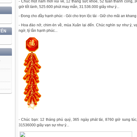
- Chúc một năm mới vui vẻ, 12 tháng sức khỏe, 52 tuần thành công, 
giờ tốt lành, 525.600 phút may mắn, 31.536.000 giây như ý...
- Đong cho đầy hạnh phúc - Gói cho trọn lộc tài - Giữ cho mãi an khang 
- Hoa đào nở, chim én về, mùa Xuân lại đến. Chúc nghìn sự như ý, vạ
ngờ, tỷ lần hạnh phúc...
YẾN
)
- Chúc bạn: 12 tháng phú quý, 365 ngày phát tài, 8760 giờ sung tú
31536000 giây vạn sự như ý...