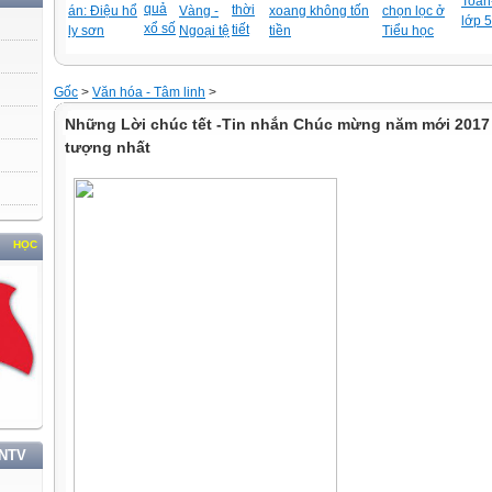
Toán-
quả
thời
án: Điệu hổ
Vàng -
xoang không tốn
chọn lọc ở
lớp 5
xổ số
tiết
ly sơn
Ngoại tệ
tiền
Tiểu học
Gốc
>
Văn hóa - Tâm linh
>
Những Lời chúc tết -Tin nhắn Chúc mừng năm mới 2017 
tượng nhất
VÀ LÀM THEO TƯ TƯỞNG, ĐẠO ĐỨC, PHONG CÁCH HỒ CHÍ MINH
TNTV