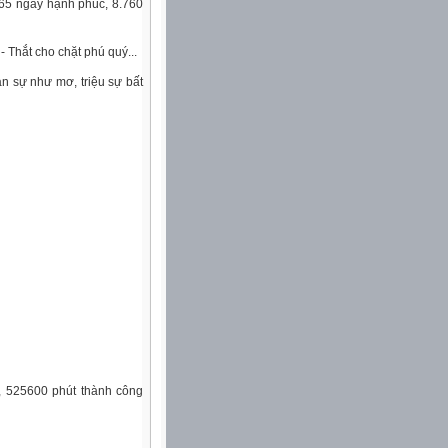
365 ngày hạnh phúc, 8.760
- Thắt cho chặt phú quý...
n sự như mơ, triệu sự bất
c, 525600 phút thành công