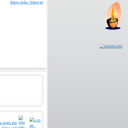
Đăng nhập / Đăng ký
Lịch
Vào
i luyện tập
sử -
bếp -