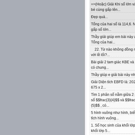
=>(Hoặc) Giải Khi số lớn v
bé cùng gấp lên...
Đẹp quá...
Tổng của hai số là 114,6. 
gấp số lớn...
Thầy giải giúp em bài này 
Tổng của hai...
22. Từ nào không đồng 
với lề lối?...
Bài giải 2 tam giác KBE v
có chung...
Thầy giúp e giải bài này nhé
Giải Diện tích EBFD là: 202
675 x 2...
Tìm 1 phân số nằm giữa 2
số $$frac{3}{4}$$ và $$frac
{5}$$ , có...
5 hình vuông như hình, biế
tích hình vuông...
1. Số học sinh của khối lớp
khối lớp 5...