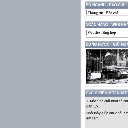
BỘ NGÀNH - BÁO CHÍ
NGÂN HÀNG - WEB KH
DỰNG NƯỚC - GIỮ NƯ
CÁC Ý KIẾN MỚI NHẤT
1. Một hình chữ nhật có ch
gấp 1,5...
Nhờ thầy giúp em 2 bài nà
em cảm...
...