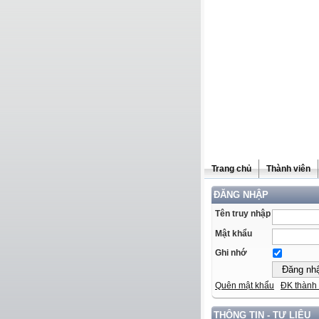
Trang chủ
Thành viên
ĐĂNG NHẬP
Tên truy nhập
Mật khẩu
Ghi nhớ
Quên mật khẩu
ĐK thành 
THÔNG TIN - TƯ LIỆU