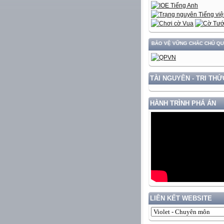
XÂY DỰNG VÀ PHÁT TRIỂN ĐẤT NƯỚC GẮN VỚI BẢO VỆ VỮNG CHẮC CHỦ QUYỀN VÀ ĐỘC
TÀI NGUYÊN - TRI THỨ
HÀNH TRÌNH PHÁ ÁN
LIÊN KẾT WEBSITE