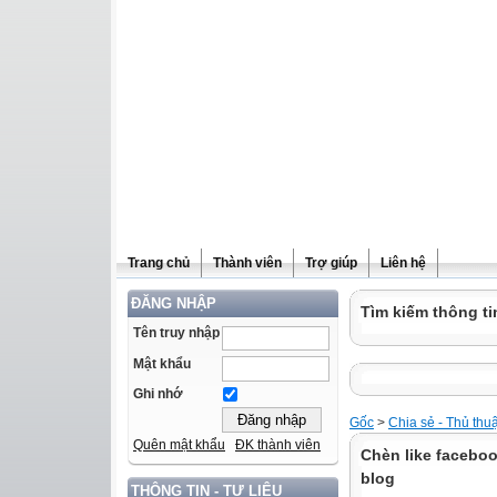
Trang chủ
Thành viên
Trợ giúp
Liên hệ
ĐĂNG NHẬP
Tìm kiếm thông ti
Tên truy nhập
Mật khẩu
Ghi nhớ
Gốc
>
Chia sẻ - Thủ thu
Quên mật khẩu
ĐK thành viên
Chèn like faceboo
blog
THÔNG TIN - TƯ LIỆU