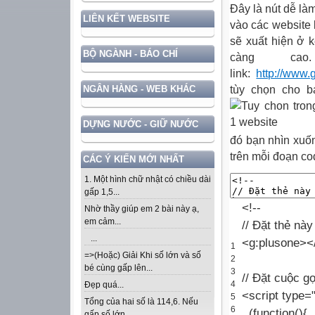
Đây là nút dễ làm
LIÊN KẾT WEBSITE
vào các website 
sẽ xuất hiện ở k
BỘ NGÀNH - BÁO CHÍ
càng ca
link:
http://www.
NGÂN HÀNG - WEB KHÁC
tùy chọn cho b
DỰNG NƯỚC - GIỮ NƯỚC
đó bạn nhìn xuố
trên mỗi đoạn co
CÁC Ý KIẾN MỚI NHẤT
1. Một hình chữ nhật có chiều dài
gấp 1,5...
<
!
--
Nhờ thầy giúp em 2 bài này ạ,
em cảm...
// Đặt thẻ nà
...
<
g
:
plusone
>
<
1
=>(Hoặc) Giải Khi số lớn và số
2
bé cùng gấp lên...
3
// Đặt cuộc gọ
4
Đẹp quá...
<script
type
=
5
Tổng của hai số là 114,6. Nếu
6
(
function
(
)
{
gấp số lớn...