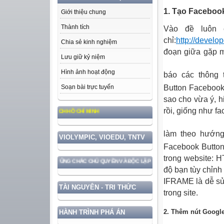
1. Tạo Faceboo
Giới thiệu chung
Thành tích
Vào đề luôn 
chỉ:
http://develo
Chia sẻ kinh nghiệm
đoạn giữa gặp mộ
Lưu giữ kỷ niệm
Hình ảnh hoạt động
báo các thông 
Button Facebook
Soạn bài trực tuyến
sao cho vừa ý, h
rồi, giống như f
 ĐỨC, PHONG CÁCH HỒ CHÍ MINH
làm theo hướn
VIOLYMPIC, VIOEDU, TNTV
Facebook Button
trong website:
GẮN VỚI BẢO VỆ VỮNG CHẮC CHỦ QUYỀN VÀ ĐỘC LẬP DÂN TỘC!
độ bạn tùy chỉnh
IFRAME là dễ sử
TÀI NGUYÊN - TRI THỨC
trong site.
2. Thêm nút Google
HÀNH TRÌNH PHÁ ÁN