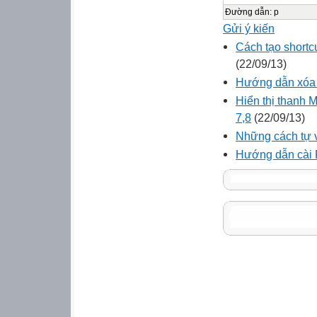
Đường dẫn
:
p
Gửi ý kiến
Cách tạo shortc
(22/09/13)
Hướng dẫn xóa b
Hiển thị thanh M
7,8
(22/09/13)
Những cách tự v
Hướng dẫn cài F