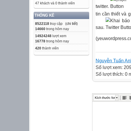
47 khách và 0 thành viên
twitter.
tin cần thiết và
THỐNG KÊ
8522118
truy cập (
chi tiết
)
sau.
14660
trong hôm nay
14924248
lượt xem
(yeuwordpress.c
16778
trong hôm nay
420
thành viên
Nguyễn Tuấn An
Số lượt xem: 20
Số lượt thích: 0
Kích thước font