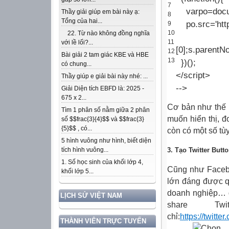
7
var
po
=
doc
Thầy giải giúp em bài này ạ:
8
Tổng của hai...
po
.
src
=
'ht
9
10
22. Từ nào không đồng nghĩa
11
với lề lối?...
[
0
]
;
s
.
parentN
12
Bài giải 2 tam giác KBE và HBE
13
}
)
(
)
;
có chung...
</script>
Thầy giúp e giải bài này nhé: ...
--
>
Giải Diện tích EBFD là: 2025 -
675 x 2...
Cơ bản như thế l
Tìm 1 phân số nằm giữa 2 phân
muốn hiển thị, đ
số $$frac{3}{4}$$ và $$frac{3}
{5}$$ , có...
còn có một số tù
5 hình vuông như hình, biết diện
3. Tạo Twitter Butt
tích hình vuông...
1. Số học sinh của khối lớp 4,
Cũng như Facebo
khối lớp 5...
lớn đáng được q
doanh nghiệp… đ
LỊCH SỬ VIỆT NAM
share T
chỉ:
https://twitt
THÀNH VIÊN TRỰC TUYẾN