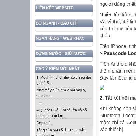
người dùng thiết 
LIÊN KẾT WEBSITE
Nhiều tên trộm,
Và vì thế, để t
BỘ NGÀNH - BÁO CHÍ
xóa hết dữ liệu 
khẩu.
NGÂN HÀNG - WEB KHÁC
Trên iPhone, tí
> Passcode Loc
DỰNG NƯỚC - GIỮ NƯỚC
Trên Android khô
CÁC Ý KIẾN MỚI NHẤT
thêm phần mềm h
Đây là một ứng d
1. Một hình chữ nhật có chiều dài
gấp 1,5...
Nhờ thầy giúp em 2 bài này ạ,
em cảm...
2. Tắt kết nối 
...
Khi không cần s
=>(Hoặc) Giải Khi số lớn và số
Bluetooth, Locat
bé cùng gấp lên...
thậm chí cả Cell
Đẹp quá...
vào thiết bị.
Tổng của hai số là 114,6. Nếu
gấp số lớn...