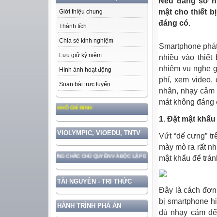
Nếu đang sở h
mật cho thiết b
Giới thiệu chung
đáng có.
Thành tích
Chia sẻ kinh nghiệm
Smartphone phát
Lưu giữ kỷ niệm
nhiều vào thiết
nhiệm vụ nghe gọ
Hình ảnh hoạt động
phí, xem video,
Soạn bài trực tuyến
nhân, nhạy cảm 
mát không đáng 
ỨC, PHONG CÁCH HỒ CHÍ MINH
1. Đặt mật khẩ
VIOLYMPIC, VIOEDU, TNTV
Vứt “dế cưng” tr
mày mò ra rất nh
 VỚI BẢO VỆ VỮNG CHẮC CHỦ QUYỀN VÀ ĐỘC LẬP DÂN TỘC!
mật khẩu để trán
TÀI NGUYÊN - TRI THỨC
Đây là cách đơn 
bị smartphone hi
HÀNH TRÌNH PHÁ ÁN
đủ nhạy cảm để 