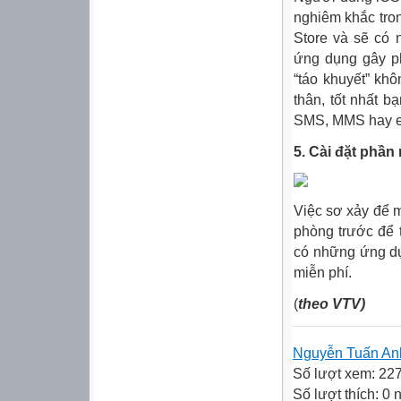
nghiêm khắc tro
Store và sẽ có
ứng dụng gây ph
“táo khuyết” kh
thân, tốt nhất 
SMS, MMS hay ema
5. Cài đặt phần
Việc sơ xảy để m
phòng trước để 
có những ứng dụn
miễn phí.
(
theo VTV)
Nguyễn Tuấn An
Số lượt xem: 22
Số lượt thích: 0