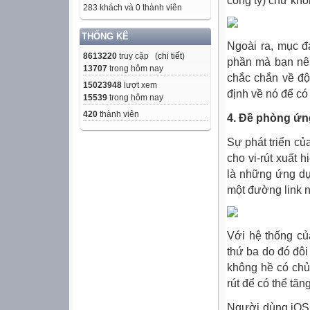
công ty) chứ khô
283 khách và 0 thành viên
THỐNG KÊ
Ngoài ra, mục đ
8613220
truy cập (
chi tiết
)
phần mà bạn nên
13707
trong hôm nay
chắc chắn về độ
15023948
lượt xem
định về nó để có
15539
trong hôm nay
420
thành viên
4. Đề phòng ứng
Sự phát triển củ
cho vi-rút xuất 
là những ứng dụ
một đường link n
Với hệ thống củ
thứ ba do đó đôi
không hề có chủ
rút để có thể tă
Người dùng iOS c