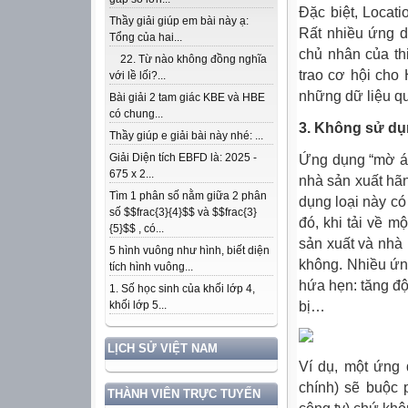
Đặc biệt, Locati
Thầy giải giúp em bài này ạ:
Rất nhiều ứng d
Tổng của hai...
chủ nhân của thi
22. Từ nào không đồng nghĩa
trao cơ hội cho 
với lề lối?...
những dữ liệu qu
Bài giải 2 tam giác KBE và HBE
có chung...
3. Không sử d
Thầy giúp e giải bài này nhé: ...
Giải Diện tích EBFD là: 2025 -
Ứng dụng “mờ ám
675 x 2...
nhà sản xuất hã
Tìm 1 phân số nằm giữa 2 phân
dụng loại này có
số $$frac{3}{4}$$ và $$frac{3}
đó, khi tải về m
{5}$$ , có...
sản xuất và nhà 
5 hình vuông như hình, biết diện
không. Nhiều ứn
tích hình vuông...
hứa hẹn: tăng độ 
1. Số học sinh của khối lớp 4,
bị…
khối lớp 5...
LỊCH SỬ VIỆT NAM
Ví dụ, một ứng 
chính) sẽ buộc 
THÀNH VIÊN TRỰC TUYẾN