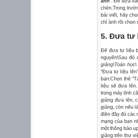
ảnh
”. Để đưa và
chèn.Trong trườ
bài viết, hãy c
chỉ ảnh rồi chọn 
5. Đưa tư 
Để đưa tư liệu 
nguyên\Sau đó c
giảng\Toán học\
“Đưa tư liệu lê
bạn:Chọn thẻ “Tạ
liệu sẽ đưa lên.
trong máy tính c
giảng đưa lên, 
giảng, còn nếu là
điền đầy đủ các 
mạng của bạn nha
một thông báo u
giảng trên thư vi