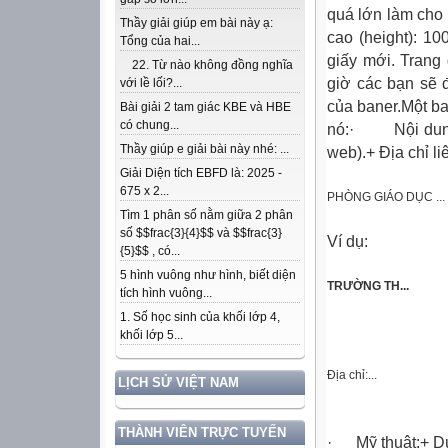
quá lớn làm cho
Thầy giải giúp em bài này ạ:
cao (height): 10
Tổng của hai...
giấy mới. Trang
22. Từ nào không đồng nghĩa
giờ các bạn sẽ đ
với lề lối?...
của baner.Một b
Bài giải 2 tam giác KBE và HBE
có chung...
nó:· Nội dung:+
Thầy giúp e giải bài này nhé: ...
web).+ Địa chỉ liê
Giải Diện tích EBFD là: 2025 -
675 x 2...
PHÒNG GIÁO DỤC ...
Tìm 1 phân số nằm giữa 2 phân
số $$frac{3}{4}$$ và $$frac{3}
Ví dụ:
{5}$$ , có...
5 hình vuông như hình, biết diện
TRƯỜNG TH...
tích hình vuông...
1. Số học sinh của khối lớp 4,
khối lớp 5...
Địa chỉ:...
LỊCH SỬ VIỆT NAM
THÀNH VIÊN TRỰC TUYẾN
· Mỹ thuật:+ Dù