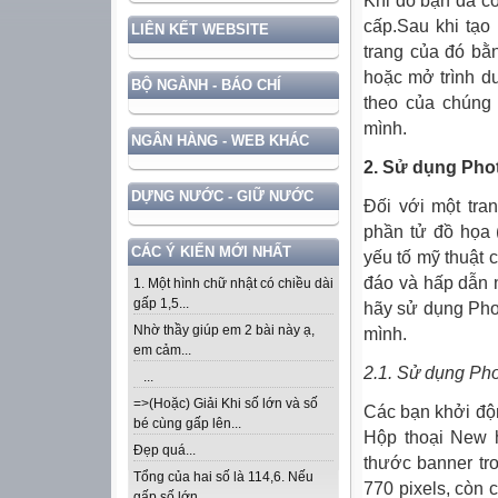
Khi đó bạn đã c
cấp.Sau khi tạo
LIÊN KẾT WEBSITE
trang của đó bằ
hoặc mở trình d
BỘ NGÀNH - BÁO CHÍ
theo của chúng 
mình.
NGÂN HÀNG - WEB KHÁC
2. Sử dụng Phot
DỰNG NƯỚC - GIỮ NƯỚC
Đối với một tra
phần tử đồ họa 
CÁC Ý KIẾN MỚI NHẤT
yếu tố mỹ thuật 
đáo và hấp dẫn 
1. Một hình chữ nhật có chiều dài
gấp 1,5...
hãy sử dụng Phot
Nhờ thầy giúp em 2 bài này ạ,
mình.
em cảm...
2.1.
Sử dụng Phot
...
=>(Hoặc) Giải Khi số lớn và số
Các bạn khởi độ
bé cùng gấp lên...
Hộp thoại New h
Đẹp quá...
thước banner tro
Tổng của hai số là 114,6. Nếu
770 pixels, còn 
gấp số lớn...