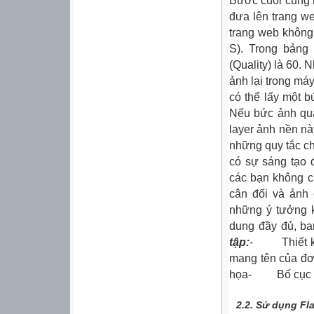
Bước cuối cùng l
đưa lên trang w
trang web không
S). Trong bảng
(Quality) là 60.
ảnh lại trong m
có thể lấy một 
Nếu bức ảnh quá
layer ảnh nền n
những quy tắc ch
có sự sáng tạo 
các bạn không cứ
cân đối và ảnh 
những ý tưởng k
dung đầy đủ, 
tập:
- Thiết kế
mang tên của 
họa- Bố cục khá
2.2.
Sử dụng Fla