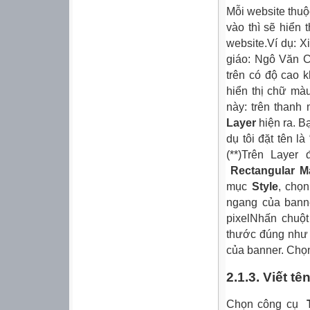
Mỗi website thuộ
vào thì sẽ hiển 
website.Ví d
giáo: Ngô Văn 
trên có độ cao 
hiển thị chữ mà
này: trên thanh
Layer
hiện ra. B
dụ tôi đặt tên l
(**)Trên Layer
Rectangular M
mục
Style
, chọ
ngang của bann
pixelNhấn chuột
thước đúng như 
của banner. Chọn
2.1.3. Viết tê
Chọn công cụ