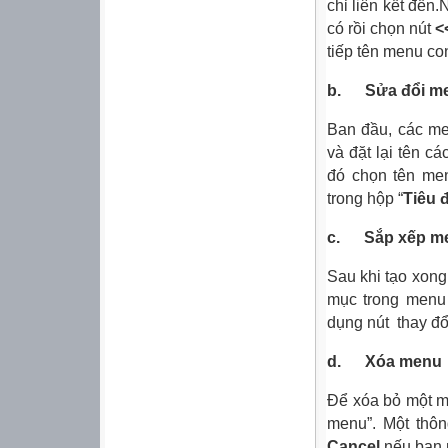
chỉ liên kết đến
có rồi chọn nút
<
tiếp tên menu con 
b. Sửa đổi m
Ban đầu, các me
và đặt lại tên c
đó chọn tên men
trong hộp “
Tiêu 
c. Sắp xếp m
Sau khi tạo xong 
mục trong menu 
dụng nút thay đổi
d. Xóa menu
Để xóa bỏ một m
menu”. Một thô
Cancel
nếu bạn 