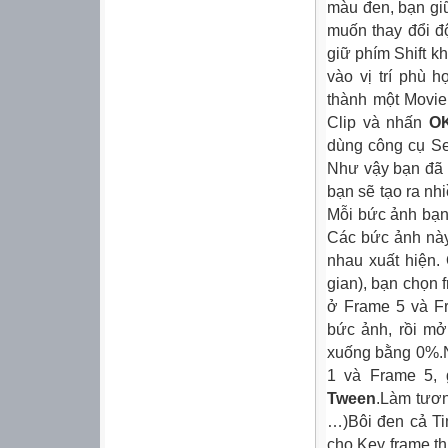
màu đen, bạn gi
muốn thay đổi đ
giữ phím Shift kh
vào vị trí phù 
thành một Movie
Clip và nhấn
O
dùng công cụ Se
Như vậy bạn đã ở
bạn sẽ tạo ra nh
Mỗi bức ảnh bạn
Các bức ảnh này 
nhau xuất hiện. 
gian), bạn chọn 
ở Frame 5 và F
bức ảnh, rồi mở
xuống bằng 0%.N
1 và Frame 5,
Tween
.Làm tươn
…)Bôi đen cả Ti
cho Key frame t