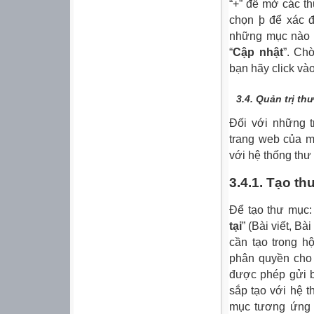
“+” để mở các t
chọn þ để xác đ
những mục nào 
“
Cập nhật
”. Ch
bạn hãy click vào
3.4.
Quản trị th
Đối với những t
trang web của m
với hệ thống thư 
3.4.1. Tạo t
Để tạo thư mục:
tại
” (Bài viết, B
cần tạo trong hộ
phân quyền cho
được phép gửi b
sắp tạo với hệ t
mục tương ứng 