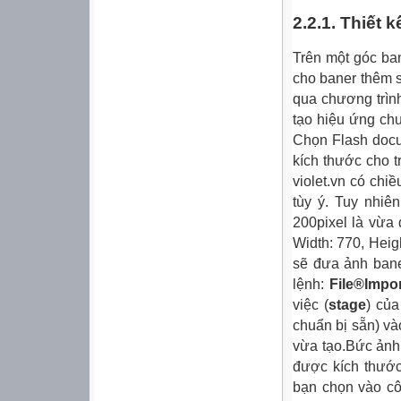
2.2.1. Thiết 
Trên một góc ba
cho baner thêm s
qua chương trìn
tạo hiệu ứng ch
Chọn Flash docum
kích thước cho t
violet.vn có chi
tùy ý. Tuy nhiê
200pixel là vừa 
Width: 770, Heigh
sẽ đưa ảnh bane
lệnh:
File®Impo
việc (
stage
) của
chuẩn bị sẵn) và
vừa tạo.Bức ảnh 
được kích thước
bạn chọn vào cô