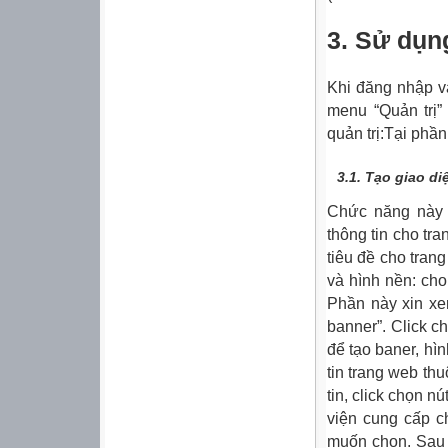
3. Sử dụn
Khi đăng nhập v
menu “Quản trị”
quản trị:Tại phần
3.1.
Tạo giao di
Chức năng này 
thông tin cho t
tiêu đề cho tra
và hình nền: ch
Phần này xin x
banner”. Click c
để tạo baner, h
tin trang web th
tin, click chọn nút
viện cung cấp c
muốn chọn. Sau 