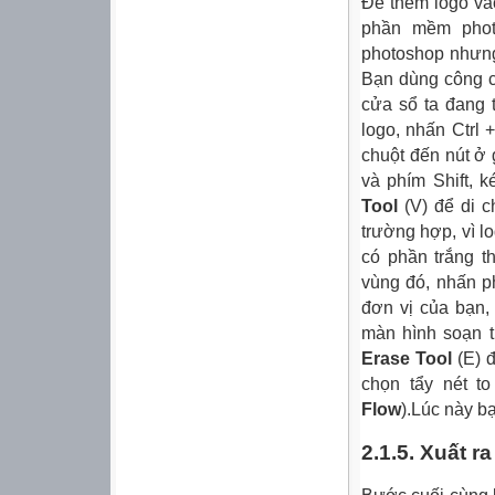
Để thêm logo vào
phần mềm phot
photoshop nhưng
Bạn dùng công 
cửa sổ ta đang 
logo, nhấn Ctrl 
chuột đến nút ở 
và phím Shift, 
Tool
(V) để di c
trường hợp, vì l
có phần trắng 
vùng đó, nhấn 
đơn vị của bạn,
màn hình soạn t
Erase Tool
(E) 
chọn tẩy nét t
Flow
).Lúc này b
2.1.5. Xuất r