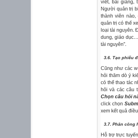
viết, bài giảng,
Người quản trị b
thành viên nào,
quản trị có thể 
loại tài nguyên.
dung, giáo dục…
tài nguyên”.
3.6.
Tạo phiếu đi
Cũng như các we
hỏi thăm dò ý ki
có thể thao tác 
hỏi và các câu t
Chọn câu hỏi nà
click chọn
Subm
xem kết quả điều
3.7.
Phân công h
Hỗ trợ trực tuyế