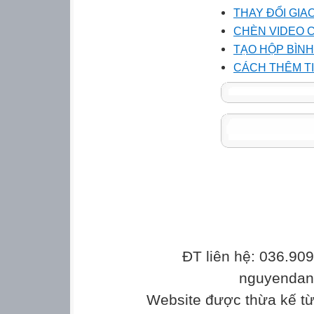
THAY ĐỔI GIA
CHÈN VIDEO 
TẠO HỘP BÌN
CÁCH THÊM TI
ĐT liên hệ: 036.90
nguyenda
Website được thừa kế t