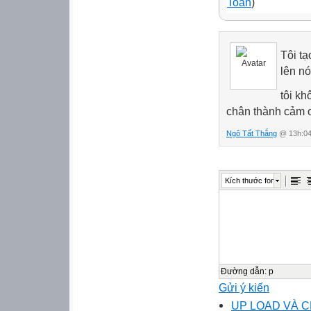
Toản
)
Tôi tạ
lên nó
tôi kh
chân thành cảm 
Ngô Tất Thắng
@ 13h:04
Kích thước font
Đường dẫn
:
p
Gửi ý kiến
UP LOAD VÀ C