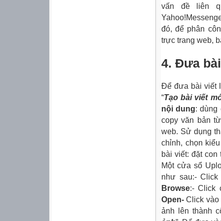
vấn đề liên q
Yahoo!Messenge.
đó, để phân côn
trực trang web, 
4. Đưa bài
Để đưa bài viết 
“
Tạo bài viết mớ
nội dung
: dùng
copy văn bản từ
web. Sử dụng tha
chỉnh, chọn kiể
bài viết: đặt con
Một cửa sổ Uplo
như sau:- Clic
Browse
:- Click
Open-
Click vào 
ảnh lên thành cô