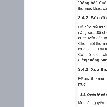
“
Đồng bộ
”. Cuố
thư mục khác, cá
3.4.2. Sửa đ
Để sửa đổi thư 
năng sửa đổi cho
di chuyển các 
Chọn một thư mụ
mục”.- Đặt lại
Có thể dịch c
(
Lên|Xuống|Sang
3.4.3. Xóa t
Để xóa thư mục,
mục”.
3.5.
Quản lý tài
Mục tài nguyên c