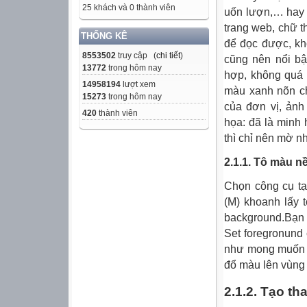
25 khách và 0 thành viên
uốn lượn,… hay 
trang web, chữ t
THỐNG KÊ
để đọc được, kh
8553502
truy cập (
chi tiết
)
cũng nên nổi bậ
13772
trong hôm nay
hợp, không quá 
14958194
lượt xem
màu xanh nõn ch
15273
trong hôm nay
của đơn vị, ảnh
420
thành viên
họa: đã là minh
thì chỉ nên mờ n
2.1.1. Tô màu n
Chọn công cụ tạ
(M) khoanh lấy 
background.Bạn 
Set foregronund 
như mong muốn v
đổ màu lên vùng 
2.1.2. Tạo th