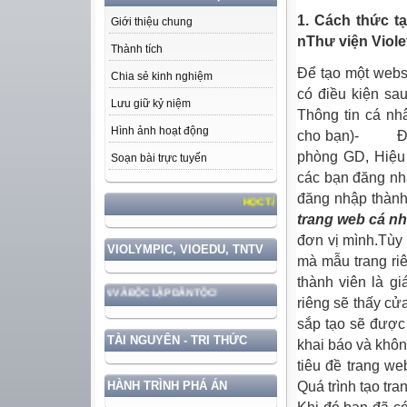
1. Cách thức t
Giới thiệu chung
nThư viện Viole
Thành tích
Để tạo một webs
Chia sẻ kinh nghiệm
có điều kiện 
Lưu giữ kỷ niệm
Thông tin cá nh
Hình ảnh hoạt động
cho bạn)- Được
phòng GD, Hiệu 
Soạn bài trực tuyến
các bạn đăng nhậ
đăng nhập thành
HỌC TẬP VÀ LÀM THEO TƯ TƯỞNG, ĐẠO ĐỨC, PH
trang web cá n
đơn vị mình.Tùy 
VIOLYMPIC, VIOEDU, TNTV
mà mẫu trang ri
thành viên là g
HỦ QUYỀN VÀ ĐỘC LẬP DÂN TỘC!
riêng sẽ thấy cử
sắp tạo sẽ được
TÀI NGUYÊN - TRI THỨC
khai báo và khô
tiêu đề trang we
Quá trình tạo t
HÀNH TRÌNH PHÁ ÁN