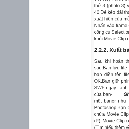
thứ 3 (photo 3)
40.Để kéo dài th
xuất hiện của m
Nhấn vào frame 
công cụ Selectio
khỏi Movie Clip 
2.2.2. Xuất bả
Sau khi hoàn t
sau:Bạn lưu file
bạn điền tên fi
OK.Bạn giữ phím
SWF ngay cạnh f
của bạn·
Gh
một baner như 
Photoshop.Bạn c
chứa Movie Clip
(P). Movie Clip 
(Tìm hiểu thêm v