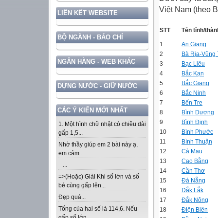
Việt Nam (theo 
LIÊN KẾT WEBSITE
STT
Tên tỉnh/thàn
BỘ NGÀNH - BÁO CHÍ
1
An Giang
2
Bà Rịa-Vũng
NGÂN HÀNG - WEB KHÁC
3
Bạc Liêu
4
Bắc Kạn
5
Bắc Giang
DỰNG NƯỚC - GIỮ NƯỚC
6
Bắc Ninh
7
Bến Tre
CÁC Ý KIẾN MỚI NHẤT
8
Bình Dương
9
Bình Định
1. Một hình chữ nhật có chiều dài
10
Bình Phước
gấp 1,5...
11
Bình Thuận
Nhờ thầy giúp em 2 bài này ạ,
12
Cà Mau
em cảm...
13
Cao Bằng
...
14
Cần Thơ
=>(Hoặc) Giải Khi số lớn và số
15
Đà Nẵng
bé cùng gấp lên...
16
Đắk Lắk
Đẹp quá...
17
Đắk Nông
Tổng của hai số là 114,6. Nếu
18
Điện Biên
gấp số lớn...