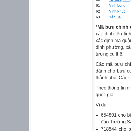
61
Vĩnh Long
62
Vĩnh Phúc
63
Yên Bái
*Mã bưu chính 
xác định tên tỉn
xác định mã quận,
định phường, xã,
tượng cụ thể.
Các mã bưu chín
dành cho bưu cụ
thành phố. Các c
Theo thông tin g
quốc gia.
Ví dụ:
654801 cho b
đảo Trường S
718544 cho b