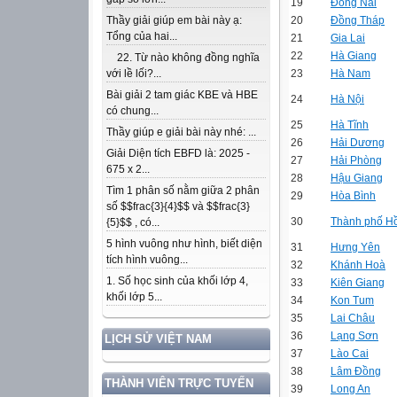
19
Đồng Nai
20
Đồng Tháp
Thầy giải giúp em bài này ạ:
Tổng của hai...
21
Gia Lai
22
Hà Giang
22. Từ nào không đồng nghĩa
23
Hà Nam
với lề lối?...
Bài giải 2 tam giác KBE và HBE
24
Hà Nội
có chung...
25
Hà Tĩnh
Thầy giúp e giải bài này nhé: ...
26
Hải Dương
Giải Diện tích EBFD là: 2025 -
27
Hải Phòng
675 x 2...
28
Hậu Giang
Tìm 1 phân số nằm giữa 2 phân
29
Hòa Bình
số $$frac{3}{4}$$ và $$frac{3}
30
Thành phố Hồ
{5}$$ , có...
5 hình vuông như hình, biết diện
31
Hưng Yên
tích hình vuông...
32
Khánh Hoà
1. Số học sinh của khối lớp 4,
33
Kiên Giang
khối lớp 5...
34
Kon Tum
35
Lai Châu
36
Lạng Sơn
LỊCH SỬ VIỆT NAM
37
Lào Cai
38
Lâm Đồng
THÀNH VIÊN TRỰC TUYẾN
39
Long An