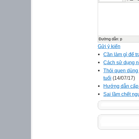
Đường dẫn
:
p
Gửi ý kiến
Cần làm gì để t
Cách sử dụng nồ
Thói quen dùng 
tuổi
(14/07/17)
Hướng dẫn cấp c
Sai lầm chết ng