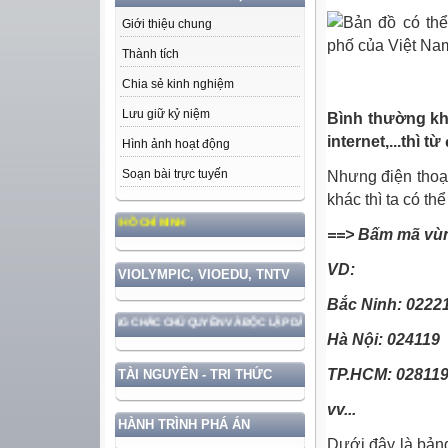
Giới thiệu chung
Thành tích
Bản đồ đị
Chia sẻ kinh nghiệm
Lưu giữ kỷ niệm
Bình thường kh
internet,...thì 
Hình ảnh hoạt động
Soạn bài trực tuyến
Nhưng điện thoạ
khác thì ta có th
PHONG CÁCH HỒ CHÍ MINH
==> Bấm mã vùng
VD:
VIOLYMPIC, VIOEDU, TNTV
Bắc Ninh: 0222
I BẢO VỆ VỮNG CHẮC CHỦ QUYỀN VÀ ĐỘC LẬP DÂN TỘC!
Hà Nội: 024119
TP.HCM: 02811
TÀI NGUYÊN - TRI THỨC
vv...
HÀNH TRÌNH PHÁ ÁN
Dưới đây là bảng