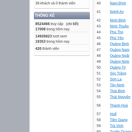
40
Nam Định
38 khách và 0 thành viên
41
Nghệ An
THỐNG KÊ
42
Ninh Bình
8524466
truy cập (
chi tiết
)
43
Ninh Thuận
17008
trong hôm nay
44
Phú Thọ
14926823
lượt xem
45
Phú Yên
19353
trong hôm nay
46
Quảng Bình
420
thành viên
47
Quảng Nam
48
Quảng Ngãi
49
Quảng Ninh
50
Quảng Trị
51
Sóc Trăng
52
Sơn La
53
Tây Ninh
54
Thái Bình
55
Thái Nguyên
56
Thanh Hoá
57
Huế
58
Tiền Giang
59
Trà Vinh
60
Tuyên Quang