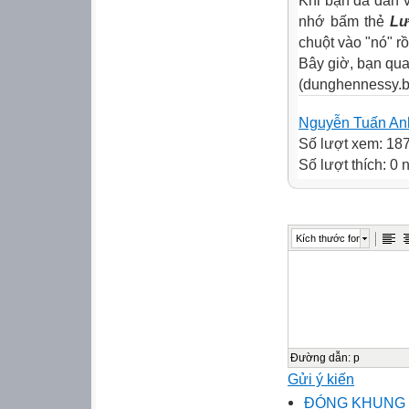
Khi bạn đã dán v
nhớ bấm thẻ
Lư
chuột vào "nó" r
Bây giờ, bạn qua
(dunghennessy.b
Nguyễn Tuấn An
Số lượt xem: 18
Số lượt thích: 0
Kích thước font
Đường dẫn
:
p
Gửi ý kiến
ĐÓNG KHUNG 