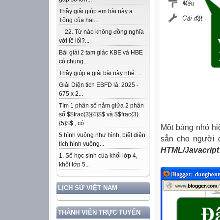
Thầy giải giúp em bài này ạ:
Tổng của hai...
22. Từ nào không đồng nghĩa
với lề lối?...
Bài giải 2 tam giác KBE và HBE
có chung...
Thầy giúp e giải bài này nhé: ...
Giải Diện tích EBFD là: 2025 -
675 x 2...
Tìm 1 phân số nằm giữa 2 phân
số $$frac{3}{4}$$ và $$frac{3}
{5}$$ , có...
Một bảng nhỏ hiệ
5 hình vuông như hình, biết diện
sẳn cho người d
tích hình vuông...
HTML/Javacript
1. Số học sinh của khối lớp 4,
khối lớp 5...
LỊCH SỬ VIỆT NAM
THÀNH VIÊN TRỰC TUYẾN