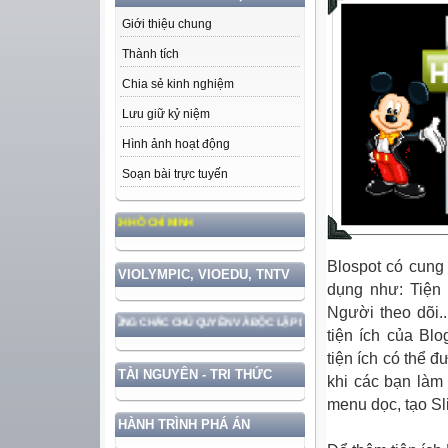
Giới thiệu chung
Thành tích
Chia sẻ kinh nghiệm
Lưu giữ kỷ niệm
Hình ảnh hoạt động
Soạn bài trực tuyến
ỨC, PHONG CÁCH HỒ CHÍ MINH
Blospot có cung
VIOLYMPIC, VIOEDU, TNTV
dụng như: Tiện 
Người theo dõi..
 VỚI BẢO VỆ VỮNG CHẮC CHỦ QUYỀN VÀ ĐỘC LẬP DÂN TỘC!
tiện ích của Blo
tiện ích có thể đ
TÀI NGUYÊN - TRI THỨC
khi các bạn làm
menu dọc, tạo Sli
HÀNH TRÌNH PHÁ ÁN