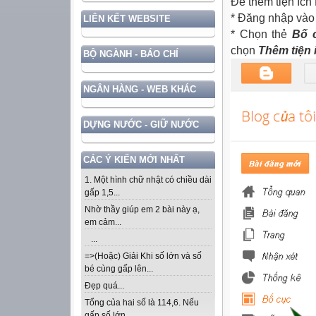
Để thêm tiện ích
* Đăng nhập vào
LIÊN KẾT WEBSITE
* Chọn thẻ
Bố 
chọn
Thêm tiện 
BỘ NGÀNH - BÁO CHÍ
NGÂN HÀNG - WEB KHÁC
DỰNG NƯỚC - GIỮ NƯỚC
CÁC Ý KIẾN MỚI NHẤT
1. Một hình chữ nhật có chiều dài
gấp 1,5...
Nhờ thầy giúp em 2 bài này ạ,
em cảm...
...
=>(Hoặc) Giải Khi số lớn và số
bé cùng gấp lên...
Đẹp quá...
Tổng của hai số là 114,6. Nếu
gấp số lớn...