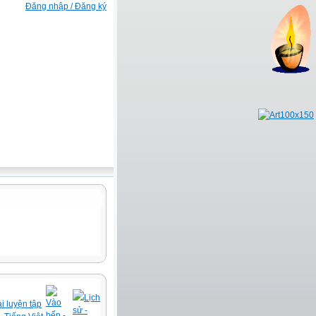
Đăng nhập / Đăng ký
Lịch
Vào
i luyện tập
sử -
bếp -