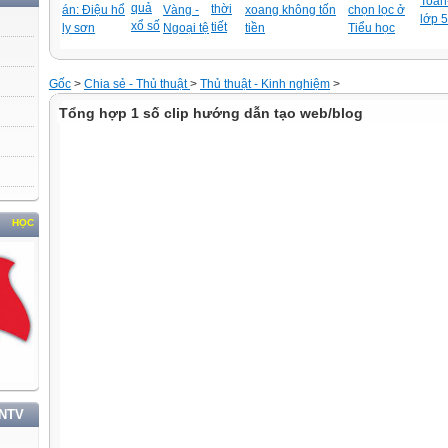
Toán-
quả
thời
án: Điệu hổ
Vàng -
xoang không tốn
chọn lọc ở
lớp 5
xổ số
tiết
ly sơn
Ngoại tệ
tiền
Tiểu học
Gốc
>
Chia sẻ - Thủ thuật
>
Thủ thuật - Kinh nghiệm
>
Tổng hợp 1 số clip hướng dẫn tạo web/blog
 VÀ LÀM THEO TƯ TƯỞNG, ĐẠO ĐỨC, PHONG CÁCH HỒ CHÍ MINH
TNTV