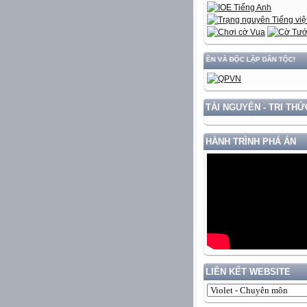
ẤT NƯỚC GẮN VỚI BẢO VỆ VỮNG CHẮC CHỦ QUYỀN VÀ ĐỘC LẬP DÂN TỘC!
TÀI NGUYÊN - TRI THỨ
HÀNH TRÌNH PHÁ ÁN
LIÊN KẾT WEBSITE