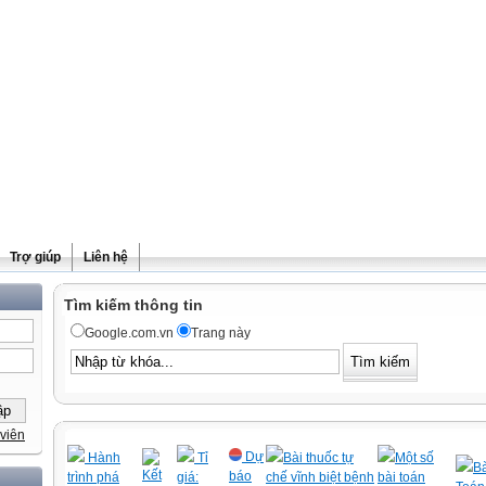
Trợ giúp
Liên hệ
Tìm kiếm thông tin
Google.com.vn
Trang này
viên
Dự
Hành
Tỉ
Bài thuốc tự
Một số
Bà
Kết
báo
trình phá
giá:
chế vĩnh biệt bệnh
bài toán