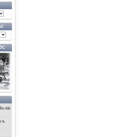
ÁC
ỚC
iều dài
y ạ,