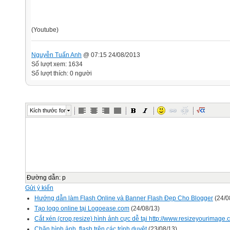
(Youtube)
Nguyễn Tuấn Anh
@ 07:15 24/08/2013
Số lượt xem: 1634
Số lượt thích: 0 người
Kích thước font
Đường dẫn
:
p
Gửi ý kiến
Hướng dẫn làm Flash Online và Banner Flash Đẹp Cho Blogger
(24/0
Tạo logo online tại Logoease.com
(24/08/13)
Cắt xén (crop,resize) hình ảnh cực dễ tại http://www.resizeyourimage.
Chặn hình ảnh, flash trên các trình duyệt
(23/08/13)