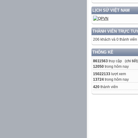
LỊCH SỬ VIỆT NAM
THÀNH VIÊN TRỰC TU
206 khách và 0 thành viên
THỐNG KÊ
8611563
truy cập (
chi tiết
)
12050
trong hôm nay
15022133
lượt xem
13724
trong hôm nay
420
thành viên