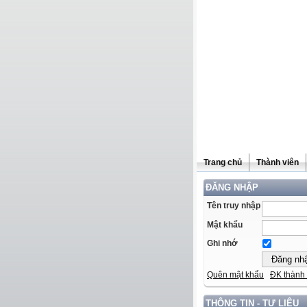
Trang chủ
Thành viên
ĐĂNG NHẬP
Tên truy nhập
Mật khẩu
Ghi nhớ
Quên mật khẩu
ĐK thành 
THÔNG TIN - TƯ LIỆU