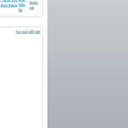
 Tiếng Việt
Nhân
Nấu
 theo tháng
vật
ăn
Tạo bài viết mới