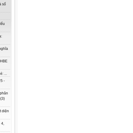
à số
Nếu
ạ:
nghĩa
à HBE
: ...
5 -
 phân
{3}
t diện
 4,