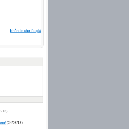
Nhắn tin cho tác giả
8/13)
com/
(24/08/13)