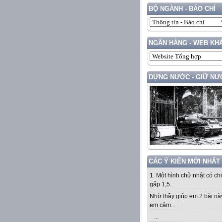
BỘ NGÀNH - BÁO CHÍ
NGÂN HÀNG - WEB KH
DỰNG NƯỚC - GIỮ NƯ
CÁC Ý KIẾN MỚI NHẤT
1. Một hình chữ nhật có ch
gấp 1,5...
Nhờ thầy giúp em 2 bài nà
em cảm...
...