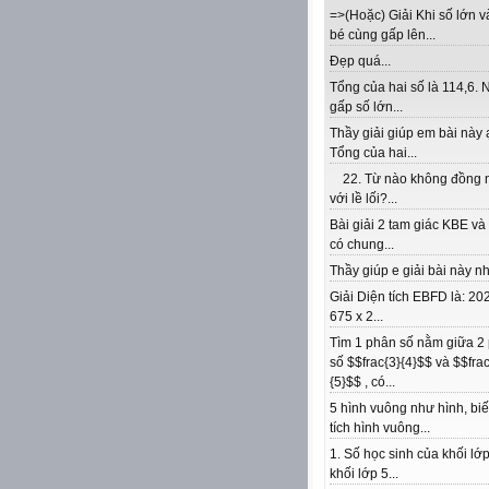
=>(Hoặc) Giải Khi số lớn v
bé cùng gấp lên...
Đẹp quá...
Tổng của hai số là 114,6. 
gấp số lớn...
Thầy giải giúp em bài này 
Tổng của hai...
22. Từ nào không đồng 
với lề lối?...
Bài giải 2 tam giác KBE v
có chung...
Thầy giúp e giải bài này nhé
Giải Diện tích EBFD là: 202
675 x 2...
Tìm 1 phân số nằm giữa 2
số $$frac{3}{4}$$ và $$frac
{5}$$ , có...
5 hình vuông như hình, biế
tích hình vuông...
1. Số học sinh của khối lớp
khối lớp 5...