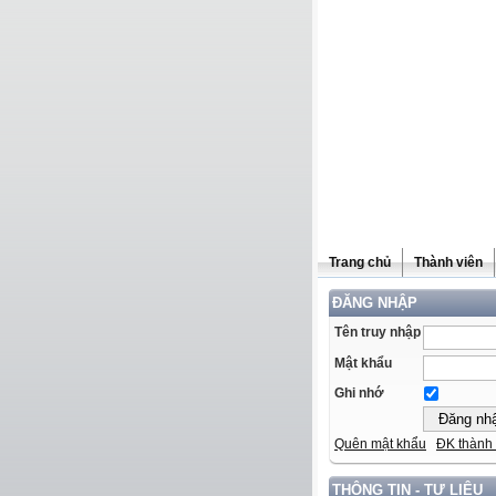
Trang chủ
Thành viên
ĐĂNG NHẬP
Tên truy nhập
Mật khẩu
Ghi nhớ
Quên mật khẩu
ĐK thành 
THÔNG TIN - TƯ LIỆU