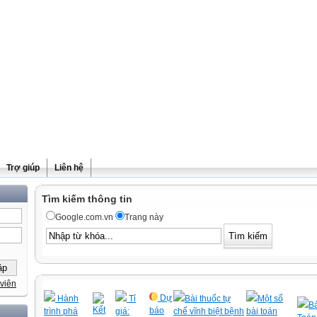
Trợ giúp
Liên hệ
Tìm kiếm thông tin
Google.com.vn
Trang này
viên
Dự
Hành
Tỉ
Bài thuốc tự
Một số
Bà
Kết
báo
trình phá
giá:
chế vĩnh biệt bệnh
bài toán