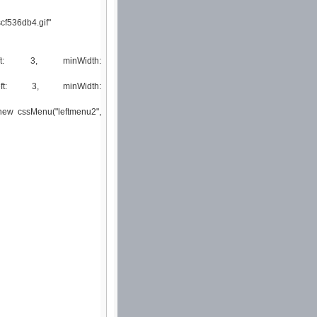
cf536db4.gif"
eft: 3, minWidth:
eft: 3, minWidth:
ew cssMenu("leftmenu2",