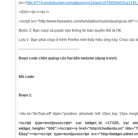
src='
http://i774.photobucket.com/albums/yy24/anh1976/050e03ca1195_
</DIV><br /><br />
<script src="http://www.freewebs.com/lamdaitrochuyen/quangcao.ibf"></
Bước 3: Bạn copy và paste vào thông tin bản quyền thế là OK
Lưu ý : Bạn phải chạy ở trình Firefox mới thấy hiệu ứng này. Chúc các
-------------------------------------------------
Đoạn code chèn quảng cáo hai bên website (dạng trượt)
Mã code:
Đoạn 1:
<div id="divTopLeft" style="position: absolute; left: 10px; top: 15px; heig
<script type=text/javascript> var widget_id =17326; var wi
widget_height= "600";</script><a href="http://chodientu.vn" title="
Ebay"></a><script type=text/javascript src="http://widget.adnet.vn