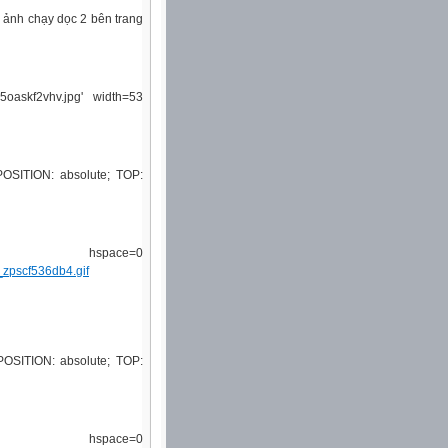
 ảnh chạy dọc 2 bên trang
5oaskf2vhv.jpg' width=53
 POSITION: absolute; TOP:
ce=0
zpscf536db4.gif
 POSITION: absolute; TOP:
ce=0