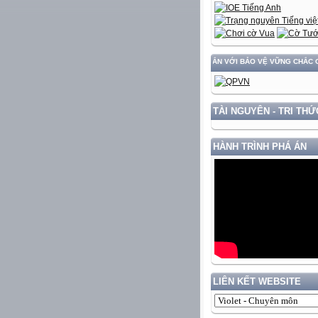
XÂY DỰNG VÀ PHÁT TRIỂN ĐẤT NƯỚC GẮN VỚI BẢO VỆ VỮNG CHẮC CHỦ QUYỀN 
TÀI NGUYÊN - TRI THỨ
HÀNH TRÌNH PHÁ ÁN
LIÊN KẾT WEBSITE