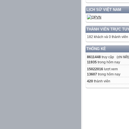
LỊCH SỬ VIỆT NAM
THÀNH VIÊN TRỰC TU
182 khách và 0 thành viên
THỐNG KÊ
8611448
truy cập (
chi tiết
)
11935
trong hôm nay
15022016
lượt xem
13607
trong hôm nay
420
thành viên