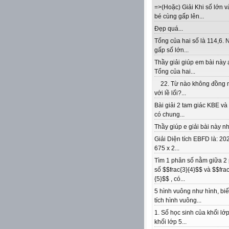
=>(Hoặc) Giải Khi số lớn v
bé cùng gấp lên...
Đẹp quá...
Tổng của hai số là 114,6. 
gấp số lớn...
Thầy giải giúp em bài này 
Tổng của hai...
22. Từ nào không đồng 
với lề lối?...
Bài giải 2 tam giác KBE v
có chung...
Thầy giúp e giải bài này nhé
Giải Diện tích EBFD là: 202
675 x 2...
Tìm 1 phân số nằm giữa 2
số $$frac{3}{4}$$ và $$frac
{5}$$ , có...
5 hình vuông như hình, biế
tích hình vuông...
1. Số học sinh của khối lớp
khối lớp 5...