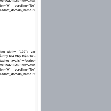
LLOWTRANSPARENCY=true
rder="0" scrolling="No"
'+adnet_domain_name+'>
dget_width= "120"; var
Tài trợ bởi Chợ Điện Tử -
/adnet_java.js"></script>
LLOWTRANSPARENCY=true
rder="0" scrolling="No"
'+adnet_domain_name+'>