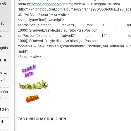
href="
http://ioe.goonline.vn
/"><img width="110" height="70" src=
à số
"http://i774.photobucket.com/albums/yy24/anh1976/050e03ca1195_zps
alt="Vũ Vân Phong "></a></div>
<script type="text/javascript">
Nếu
setPosition({element: 'advert1', top: 0 , l
1000});$('advert1').style.display='block';setPosition;
setPosition({element: 'advert2', top: 154 , l
ạ:
1000});$('advert1').style.display='block';setPosition;
topMenu = new cssMenu("chromemenu", "bottom");var leftMenu = n
nghĩa
"right");
</script></div>
à HBE
: ...
5 -
 phân
{3}
t diện
TẠO HÌNH CHẠY DỌC 2 BÊN
 4,