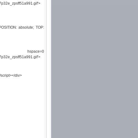
7p32e_zpsff51a991.gif'>
 POSITION: absolute; TOP:
ce=0
7p32e_zpsff51a991.gif'>
script></div>