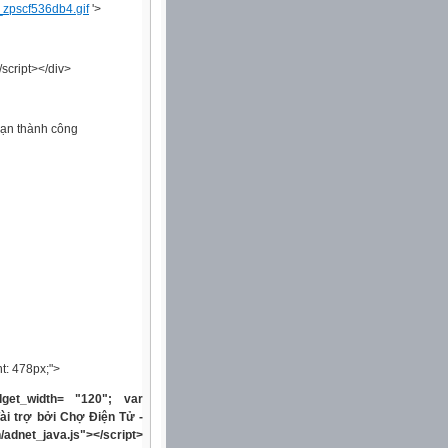
zpscf536db4.gif
'>
script></div>
 bạn thành công
ht: 478px;">
dget_width= "120"; var
Tài trợ bởi Chợ Điện Tử -
/adnet_java.js"></script>