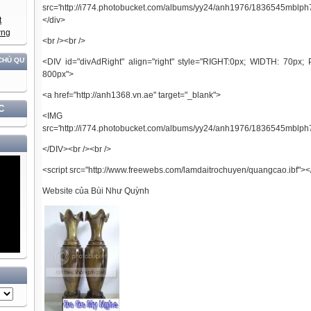
src='http://i774.photobucket.com/albums/yy24/anh1976/1836545mblph
</div>
<br /><br />
VÀ ĐỘC LẬP DÂN TỘC!
<DIV id="divAdRight" align="right" style="RIGHT:0px; WIDTH: 70px;
800px">
<a href="http://anh1368.vn.ae" target="_blank">
C
<IMG hspa
src='http://i774.photobucket.com/albums/yy24/anh1976/1836545mblph
</DIV><br /><br />
<script src="http://www.freewebs.com/lamdaitrochuyen/quangcao.ibf"></
Website của Bùi Như Quỳnh