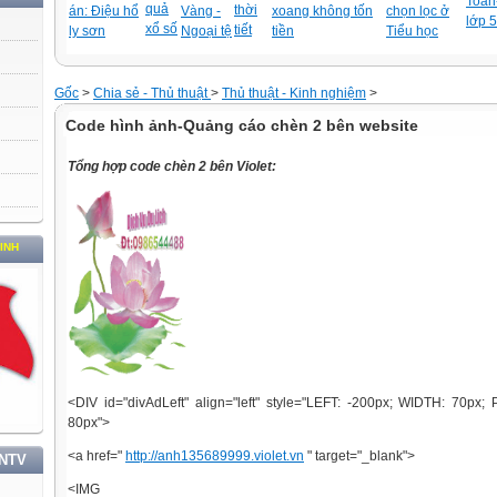
Toán-
quả
thời
án: Điệu hổ
Vàng -
xoang không tốn
chọn lọc ở
lớp 5
xổ số
tiết
ly sơn
Ngoại tệ
tiền
Tiểu học
Gốc
>
Chia sẻ - Thủ thuật
>
Thủ thuật - Kinh nghiệm
>
Code hình ảnh-Quảng cáo chèn 2 bên website
Tổng hợp code chèn 2 bên Violet:
<DIV id="divAdLeft" align="left" style="LEFT: -200px; WIDTH: 70px;
80px">
<a href="
http://anh135689999.violet.vn
" target="_blank">
TNTV
<IMG hspa