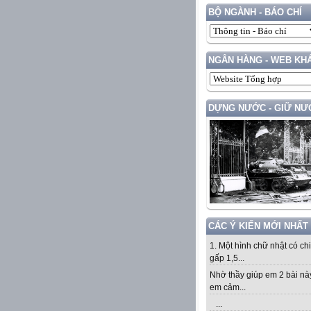
BỘ NGÀNH - BÁO CHÍ
NGÂN HÀNG - WEB KH
DỰNG NƯỚC - GIỮ NƯ
CÁC Ý KIẾN MỚI NHẤT
1. Một hình chữ nhật có ch
gấp 1,5...
Nhờ thầy giúp em 2 bài nà
em cảm...
...