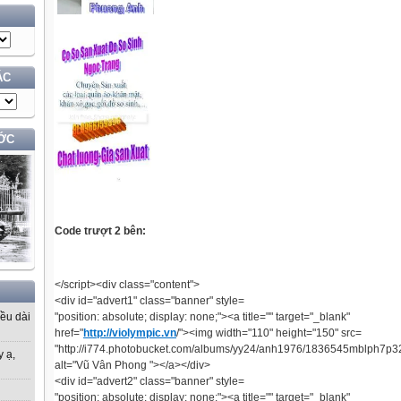
ÁC
ỚC
Code trượt 2 bên:
</script><div class="content">
<div id="advert1" class="banner" style=
"position: absolute; display: none;"><a title="" target="_blank"
iều dài
href="
http://violympic.vn
/"><img width="110" height="150" src=
"http://i774.photobucket.com/albums/yy24/anh1976/1836545mblph7p32
y ạ,
alt="Vũ Vân Phong "></a></div>
<div id="advert2" class="banner" style=
"position: absolute; display: none;"><a title="" target="_blank"