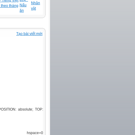
 Tiếng Việt
Nhân
Nấu
 theo tháng
vật
ăn
Tạo bài viết mới
 POSITION: absolute; TOP:
ce=0