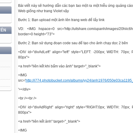
Bài viết này sẽ hướng dẫn các bạn tao một ra một hiễu ứng quảng cáo
Web giống như trang Violet vậy
Bước 1: Bạn upload một ảnh lên trang web để lấy link
VD: <IMG hspace=0 src='http://uitshare.com/upanh/images/20hiic6h
YẾN
border=0 height="73">
Bước 2: Bạn sử dụng đoạn code sau để tạo cho ảnh chạy dọc 2 bên
<DIV id="divAdLeft" align="left" style="LEFT: -200px; WIDTH: 70px;
80px">
<a href="liên kết khi bấm vào ảnh" target="_blank">
<IMG hspa
src='
http://i774.photobucket.com/albums/yy24/anh1976/050e03ca1195_
'></div>
<br /><br />
<DIV id="divAdRight" align="right" style="RIGHT:0px; WIDTH: 70px;
800px">
<a href="liên kết ảnh" target="_blank">
<IMG hspa