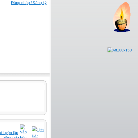
Đăng nhập / Đăng ký
Lịch
Vào
i luyện tập
sử -
bếp -