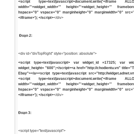
<script type=text/javascript>document.write('<iframe A
width="'+widget_width+'" height="'+widget_height+'" framebo
hspace="0" vspace="0" marginheight="0" marginwidth="0" src=
</iframe>'); </script>
</div>
Đoạn 2:
<div id="divTopRight" style="position: absolute">
<script type=text/javascript> var widget_id =17325; var wi
widget_height= "600";</script><a href="http://chodientu.vn" title="
Ebay"></a><script type=text/javascript src="http://widget.adnet.vn
<script type=text/javascript>document.write('<iframe A
width="'+widget_width+'" height="'+widget_height+'" framebo
hspace="0" vspace="0" marginheight="0" marginwidth="0" src=
</iframe>'); </script>
</div>
Đoạn 3:
<script type="text/javascript">