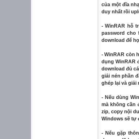
của một đĩa nhạc
duy nhất rồi upl
- WinRAR hỗ tr
password cho f
download để họ 
- WinRAR còn hỗ
dụng WinRAR để
download đủ cá
giải nén phần đ
ghép lại và giải
- Nếu dùng Win
mà không cần đ
zip, copy nội d
Windows sẽ tự đ
- Nếu gặp thôn