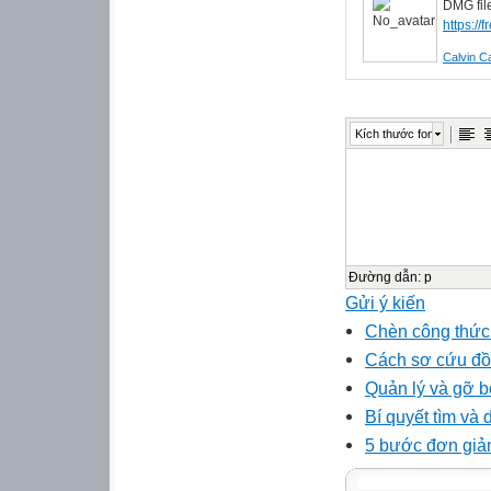
DMG fil
https://
Calvin C
Kích thước font
Đường dẫn
:
p
Gửi ý kiến
Chèn công thức 
Cách sơ cứu đồ
Quản lý và gỡ b
Bí quyết tìm và 
5 bước đơn giản