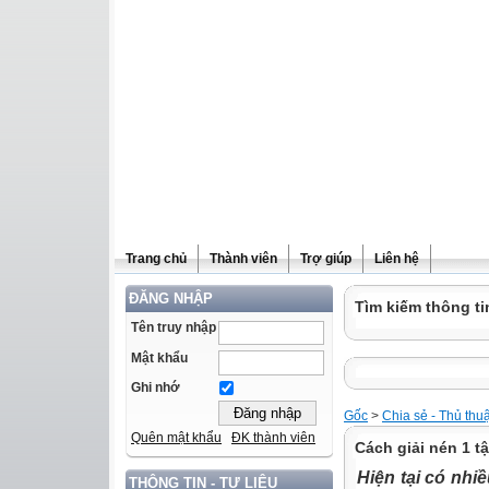
Trang chủ
Thành viên
Trợ giúp
Liên hệ
ĐĂNG NHẬP
Tìm kiếm thông ti
Tên truy nhập
Mật khẩu
Ghi nhớ
Gốc
>
Chia sẻ - Thủ thu
Quên mật khẩu
ĐK thành viên
Cách giải nén 1 tập 
Hiện tại có nhiề
THÔNG TIN - TƯ LIỆU