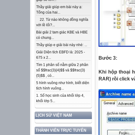
Thầy giải giúp em bài này ạ:
Tổng của hai...
22. Từ nào không đồng nghĩa
với lề lối?...
Bài giải 2 tam giác KBE và HBE
có chung...
Thầy giúp e giải bài này nhé: ...
Giải Diện tích EBFD là: 2025 -
Bước 3:
675 x 2...
Tìm 1 phân số nằm giữa 2 phân
số $$frac{3}{4}$$ và $$frac{3}
Khi hộp thoại h
{5}$$ , có...
RAR) rồi click 
5 hình vuông như hình, biết diện
tích hình vuông...
1. Số học sinh của khối lớp 4,
khối lớp 5...
LỊCH SỬ VIỆT NAM
THÀNH VIÊN TRỰC TUYẾN