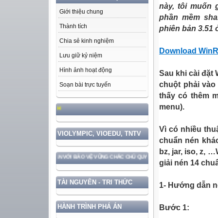
này, tôi muốn 
Giới thiệu chung
phần mềm shar
Thành tích
phiên bản 3.51 
Chia sẻ kinh nghiệm
Download WinR
Lưu giữ kỷ niệm
Hình ảnh hoạt động
Sau khi cài đặt
chuột phải vào 
Soạn bài trực tuyến
thấy có thêm 
menu).
HỌC TẬP VÀ LÀM THEO TƯ TƯỞNG, ĐẠ
Vì có nhiều thu
VIOLYMPIC, VIOEDU, TNTV
chuẩn nén khác n
bz, jar, iso, z,
T NƯỚC GẮN VỚI BẢO VỆ VỮNG CHẮC CHỦ QUYỀN VÀ ĐỘC LẬP DÂN TỘC!
giải nén 14 chuẩ
TÀI NGUYÊN - TRI THỨC
1- Hướng dẫn né
HÀNH TRÌNH PHÁ ÁN
Bước 1: