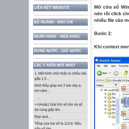
Mở cửa sổ Wind
LIÊN KẾT WEBSITE
nén rồi click c
nhiều file vào m
BỘ NGÀNH - BÁO CHÍ
Bước 2:
NGÂN HÀNG - WEB KHÁC
Khi context men
DỰNG NƯỚC - GIỮ NƯỚC
CÁC Ý KIẾN MỚI NHẤT
1. Một hình chữ nhật có chiều dài
gấp 1,5...
Nhờ thầy giúp em 2 bài này ạ,
em cảm...
...
=>(Hoặc) Giải Khi số lớn và số
bé cùng gấp lên...
Đẹp quá...
Tổng của hai số là 114,6. Nếu
gấp số lớn...