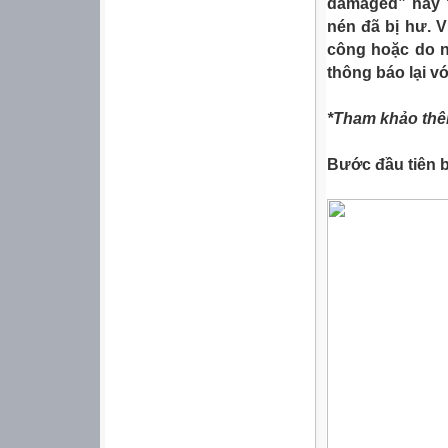
damaged” hay “N
nén đã bị hư. V
công hoặc do ng
thông báo lại vớ
*Tham khảo thê
Bước đầu tiên b