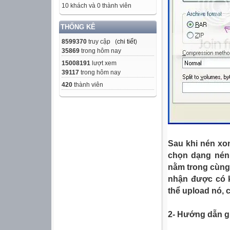
10 khách và 0 thành viên
THỐNG KÊ
8599370
truy cập (
chi tiết
)
35869
trong hôm nay
15008191
lượt xem
39117
trong hôm nay
420
thành viên
Sau khi nén xon
chọn dạng nén 
nằm trong cùng 
nhận được có k
thể upload nó, 
2- Hướng dẫn giả