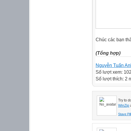
Chúc các bạn th
(Tổng hợp)
Nguyễn Tuấn An
Số lượt xem: 10
Số lượt thích: 2 
Try to d
WinZip
Stave Pil