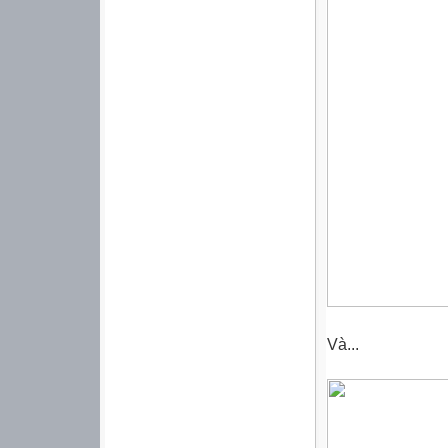
Và...