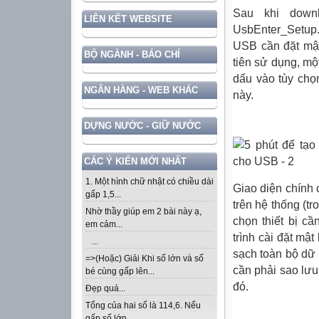
Sau khi downl
LIÊN KẾT WEBSITE
UsbEnter_Setup.
USB cần đặt mật
BỘ NGÀNH - BÁO CHÍ
tiên sử dụng, mộ
dấu vào tùy chọ
NGÂN HÀNG - WEB KHÁC
này.
DỰNG NƯỚC - GIỮ NƯỚC
CÁC Ý KIẾN MỚI NHẤT
1. Một hình chữ nhật có chiều dài
Giao diện chính
gấp 1,5...
trên hệ thống (t
Nhờ thầy giúp em 2 bài này ạ,
chọn thiết bị cầ
em cảm...
trình cài đặt mật
...
sạch toàn bộ dữ l
=>(Hoặc) Giải Khi số lớn và số
cần phải sao lưu
bé cùng gấp lên...
đó.
Đẹp quá...
Tổng của hai số là 114,6. Nếu
gấp số lớn...