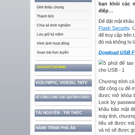
bạn khỏi các 
Giới thiệu chung
điệp…
Thành tích
Để đặt mật khẩu 
Chia sẻ kinh nghiệm
Flash Security
. 
Lưu giữ kỷ niệm
để truy cập trên
đó mà không lo l
Hình ảnh hoạt động
Dowload USB Fl
Soạn bài trực tuyến
 ĐẠO ĐỨC, PHONG CÁCH HỒ CHÍ MINH
Chương trình có 
VIOLYMPIC, VIOEDU, TNTV
đặt công cụ để 
được mở khóa bở
ỚC GẮN VỚI BẢO VỆ VỮNG CHẮC CHỦ QUYỀN VÀ ĐỘC LẬP DÂN TỘC!
Lock by passwor
khẩu bảo mật để
TÀI NGUYÊN - TRI THỨC
máy tính, chương
liệu sẽ được mã
HÀNH TRÌNH PHÁ ÁN
và nó sẽ được gi