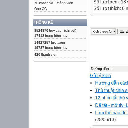
Số lượt xem: 18
70 khách và 1 thành viên
Số lượt thích: 0
One CC
THỐNG KÊ
8524870
truy cập (
chi tiết
)
Kích thước font
17412
trong hôm nay
14927257
lượt xem
19787
trong hôm nay
420
thành viên
Đường dẫn
:
p
Gửi ý kiến
Hướng dẫn cách 
Thủ thuật chia 
12 phím tắt thú 
Để tắt - mở tiv
Làm thế nào để h
(28/06/13)