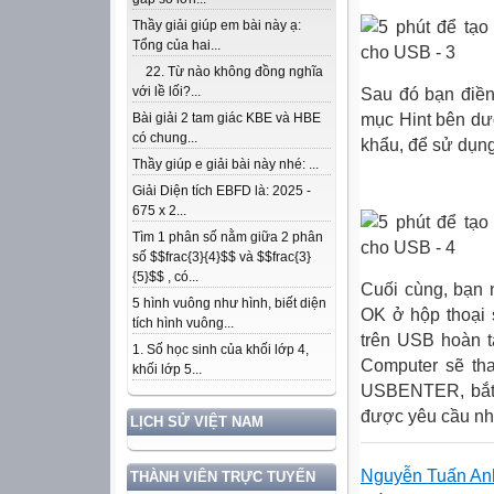
Thầy giải giúp em bài này ạ:
Tổng của hai...
22. Từ nào không đồng nghĩa
với lề lối?...
Sau đó bạn điền
mục Hint bên dư
Bài giải 2 tam giác KBE và HBE
có chung...
khẩu, để sử dụng
Thầy giúp e giải bài này nhé: ...
Giải Diện tích EBFD là: 2025 -
675 x 2...
Tìm 1 phân số nằm giữa 2 phân
số $$frac{3}{4}$$ và $$frac{3}
{5}$$ , có...
Cuối cùng, bạn n
5 hình vuông như hình, biết diện
OK ở hộp thoại s
tích hình vuông...
trên USB hoàn t
1. Số học sinh của khối lớp 4,
Computer sẽ tha
khối lớp 5...
USBENTER, bắt 
được yêu cầu nh
LỊCH SỬ VIỆT NAM
Nguyễn Tuấn An
THÀNH VIÊN TRỰC TUYẾN