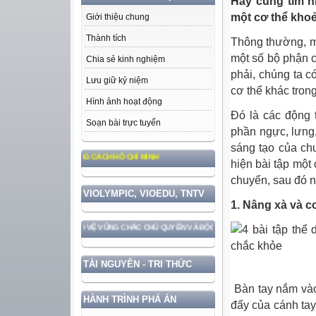
Hãy cùng tìm h
một cơ thể kho
Giới thiệu chung
Thành tích
Thông thường, mỗ
một số bộ phận 
Chia sẻ kinh nghiệm
phải, chúng ta c
Lưu giữ kỷ niệm
cơ thể khác tron
Hình ảnh hoạt động
Đó là các động 
Soạn bài trực tuyến
phần ngực, lưng,
sáng tạo của ch
, ĐẠO ĐỨC, PHONG CÁCH HỒ CHÍ MINH
hiện bài tập một
chuyển, sau đó ng
VIOLYMPIC, VIOEDU, TNTV
1. Nâng xà và c
ƯỚC GẮN VỚI BẢO VỆ VỮNG CHẮC CHỦ QUYỀN VÀ ĐỘC LẬP DÂN TỘC!
TÀI NGUYÊN - TRI THỨC
Bàn tay nắm vào
HÀNH TRÌNH PHÁ ÁN
đẩy của cánh tay