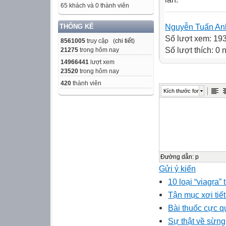
65 khách và 0 thành viên
Nguyễn Tuấn An
THỐNG KÊ
Số lượt xem: 19
8561005
truy cập (
chi tiết
)
Số lượt thích: 0
21275
trong hôm nay
14966441
lượt xem
23520
trong hôm nay
420
thành viên
Kích thước font
Đường dẫn
:
p
Gửi ý kiến
10 loại “viagra
Tận mục xơi tiế
Bài thuốc cực q
Sự thật về sừng