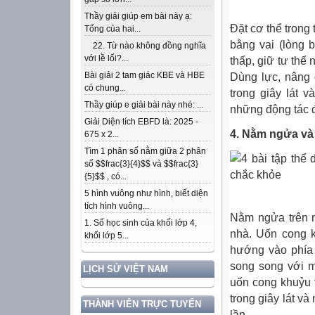
Thầy giải giúp em bài này ạ:
Đặt cơ thể trong 
Tổng của hai...
bằng vai (lòng 
22. Từ nào không đồng nghĩa
với lề lối?...
thấp, giữ tư thế 
Bài giải 2 tam giác KBE và HBE
Dùng lực, nâng q
có chung...
trong giây lát v
Thầy giúp e giải bài này nhé: ...
những động tác đ
Giải Diện tích EBFD là: 2025 -
4. Nằm ngửa và 
675 x 2...
Tìm 1 phân số nằm giữa 2 phân
số $$frac{3}{4}$$ và $$frac{3}
{5}$$ , có...
5 hình vuông như hình, biết diện
tích hình vuông...
Nằm ngửa trên m
1. Số học sinh của khối lớp 4,
nhà. Uốn cong k
khối lớp 5...
hướng vào phía 
song song với m
LỊCH SỬ VIỆT NAM
uốn cong khuỷu 
trong giây lát và 
THÀNH VIÊN TRỰC TUYẾN
lần.