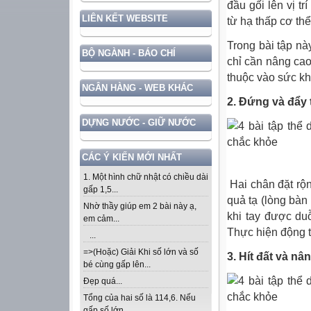
đầu gối lên vị tr
LIÊN KẾT WEBSITE
từ hạ thấp cơ th
Trong bài tập nà
BỘ NGÀNH - BÁO CHÍ
chỉ cần nâng cao 
thuộc vào sức kh
NGÂN HÀNG - WEB KHÁC
2. Đứng và đẩy 
DỰNG NƯỚC - GIỮ NƯỚC
CÁC Ý KIẾN MỚI NHẤT
1. Một hình chữ nhật có chiều dài
Hai chân đặt rộn
gấp 1,5...
quả tạ (lòng bàn
Nhờ thầy giúp em 2 bài này ạ,
khi tay được duỗ
em cảm...
Thực hiện động t
...
=>(Hoặc) Giải Khi số lớn và số
3. Hít đất và nân
bé cùng gấp lên...
Đẹp quá...
Tổng của hai số là 114,6. Nếu
gấp số lớn...