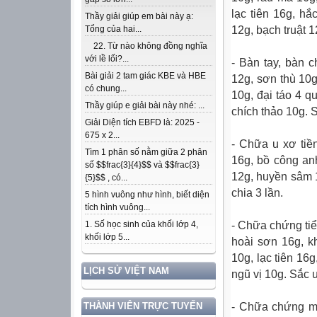
lạc tiên 16g, h
Thầy giải giúp em bài này ạ:
12g, bạch truật 
Tổng của hai...
22. Từ nào không đồng nghĩa
với lề lối?...
- Bàn tay, bàn c
Bài giải 2 tam giác KBE và HBE
12g, sơn thù 10g
có chung...
10g, đại táo 4 q
Thầy giúp e giải bài này nhé: ...
chích thảo 10g. 
Giải Diện tích EBFD là: 2025 -
675 x 2...
- Chữa u xơ tiền
Tìm 1 phân số nằm giữa 2 phân
16g, bồ công an
số $$frac{3}{4}$$ và $$frac{3}
12g, huyền sâm 1
{5}$$ , có...
chia 3 lần.
5 hình vuông như hình, biết diện
tích hình vuông...
- Chữa chứng tiể
1. Số học sinh của khối lớp 4,
khối lớp 5...
hoài sơn 16g, k
10g, lạc tiên 16
LỊCH SỬ VIỆT NAM
ngũ vị 10g. Sắc 
- Chữa chứng mấ
THÀNH VIÊN TRỰC TUYẾN