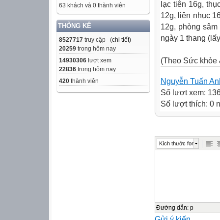
lạc tiên 16g, th
63 khách và 0 thành viên
12g, liên nhục 16
THỐNG KÊ
12g, phòng sâm 1
ngày 1 thang (lấ
8527717
truy cập (
chi tiết
)
20259
trong hôm nay
(Theo Sức khỏe 
14930306
lượt xem
22836
trong hôm nay
Nguyễn Tuấn An
420
thành viên
Số lượt xem: 13
Số lượt thích: 0
Kích thước font
Đường dẫn
:
p
Gửi ý kiến