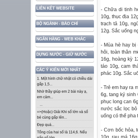
LIÊN KẾT WEBSITE
- Chữa di tinh h
10g, thục địa 12
trạch tả 10g, n
BỘ NGÀNH - BÁO CHÍ
12g. Sắc uống ng
NGÂN HÀNG - WEB KHÁC
- Mùa hè hay bị
hôi, toàn thân m
DỰNG NƯỚC - GIỮ NƯỚC
16g, hoàng kỳ 1
táo 10g, cam th
CÁC Ý KIẾN MỚI NHẤT
phác 10g. Sắc uố
1. Một hình chữ nhật có chiều dài
gấp 1,5...
- Trẻ em hay ra m
Nhờ thầy giúp em 2 bài này ạ,
6g, tang ký sinh
em cảm...
phục long can 6g
...
nước sắc lọc bỏ 
=>(Hoặc) Giải Khi số lớn và số
uống có thể pha 
bé cùng gấp lên...
Đẹp quá...
- Cơn bốc hỏa, 
Tổng của hai số là 114,6. Nếu
10g, rau má 16g
gấp số lớn...