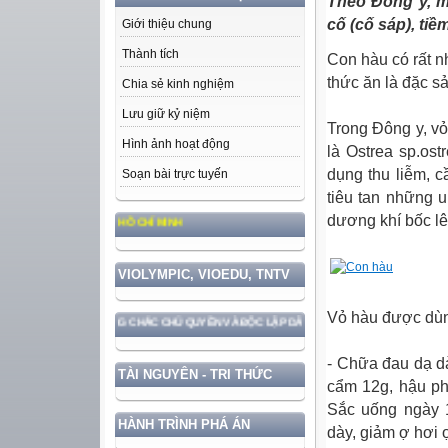
Theo Đông y, mẫ
cố (cố sáp), tiề
Giới thiệu chung
Thành tích
Con hàu có rất n
thức ăn là đặc 
Chia sẻ kinh nghiệm
Lưu giữ kỷ niệm
Trong Đông y, vỏ
Hình ảnh hoạt động
là Ostrea sp.ost
dụng thu liễm, 
Soạn bài trực tuyến
tiêu tan những u
dương khí bốc lê
ỨC, PHONG CÁCH HỒ CHÍ MINH
VIOLYMPIC, VIOEDU, TNTV
Vỏ hàu được dùn
 VỚI BẢO VỆ VỮNG CHẮC CHỦ QUYỀN VÀ ĐỘC LẬP DÂN TỘC!
- Chữa đau dạ dà
TÀI NGUYÊN - TRI THỨC
cẩm 12g, hậu ph
Sắc uống ngày 1
HÀNH TRÌNH PHÁ ÁN
dày, giảm ợ hơi 