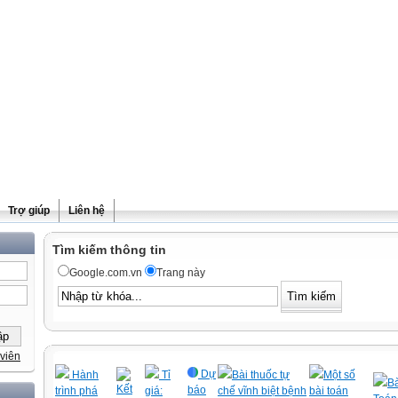
Trợ giúp
Liên hệ
Tìm kiếm thông tin
Google.com.vn
Trang này
viên
Dự
Hành
Tỉ
Bài thuốc tự
Một số
Bà
Kết
báo
trình phá
giá:
chế vĩnh biệt bệnh
bài toán