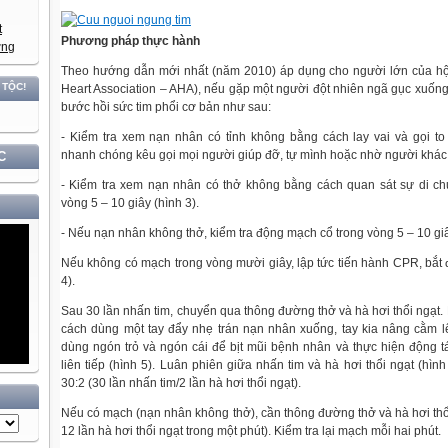
Phương pháp thực hành
Theo hướng dẫn mới nhất (năm 2010) áp dụng cho người lớn của h
Heart Association – AHA), nếu gặp một người đột nhiên ngã gục xuống, 
bước hồi sức tim phổi cơ bản như sau:
- Kiểm tra xem nạn nhân có tỉnh không bằng cách lay vai và gọi to 
nhanh chóng kêu gọi mọi người giúp đỡ, tự mình hoặc nhờ người khác 
C
- Kiểm tra xem nạn nhân có thở không bằng cách quan sát sự di ch
vòng 5 – 10 giây (hình 3).
- Nếu nạn nhân không thở, kiểm tra động mạch cổ trong vòng 5 – 10 giâ
Nếu không có mạch trong vòng mười giây, lập tức tiến hành CPR, bắt 
4).
Sau 30 lần nhấn tim, chuyển qua thông đường thở và hà hơi thổi ngạt
cách dùng một tay đẩy nhẹ trán nạn nhân xuống, tay kia nâng cằm lê
dùng ngón trỏ và ngón cái để bịt mũi bệnh nhân và thực hiện động tá
liên tiếp (hình 5). Luân phiên giữa nhấn tim và hà hơi thổi ngạt (hình
30:2 (30 lần nhấn tim/2 lần hà hơi thổi ngạt).
Nếu có mạch (nạn nhân không thở), cần thông đường thở và hà hơi thổi
12 lần hà hơi thổi ngạt trong một phút). Kiểm tra lại mạch mỗi hai phút.