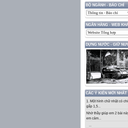
BỘ NGÀNH - BÁO CHÍ
NGÂN HÀNG - WEB KH
DỰNG NƯỚC - GIỮ NƯ
CÁC Ý KIẾN MỚI NHẤT
1. Một hình chữ nhật có ch
gấp 1,5...
Nhờ thầy giúp em 2 bài nà
em cảm...
...