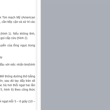
ội Tim mạch Mỹ (American
cần tiếp cận và xử trí các
(hình 1). Nếu không tỉnh,
gọi cấp cứu (hình 2).
uyển của lồng ngực trong
y.
đầu với việc nhấn tim(hình
. Mở thông đường thở bằng
n, sau đó tay đẩy trán sẽ
c hà hơi thổi ngạt hai lần
 5, hình 6) theo công thức
 ngạt mỗi 5 – 6 giây (10 –