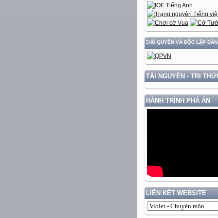
ÁT TRIỂN ĐẤT NƯỚC GẮN VỚI BẢO VỆ VỮNG CHẮC CHỦ QUYỀN VÀ ĐỘC LẬP DÂN TỘC!
TÀI NGUYÊN - TRI THỨ
HÀNH TRÌNH PHÁ ÁN
LIÊN KẾT WEBSITE