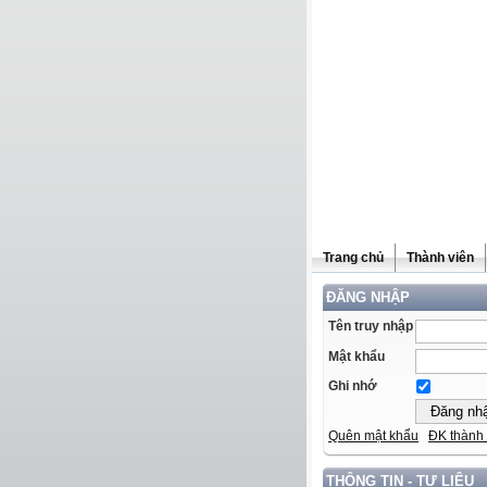
Trang chủ
Thành viên
ĐĂNG NHẬP
Tên truy nhập
Mật khẩu
Ghi nhớ
Quên mật khẩu
ĐK thành 
THÔNG TIN - TƯ LIỆU