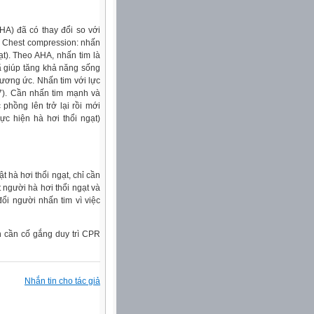
A) đã có thay đổi so với
 – Chest compression: nhấn
t). Theo AHA, nhấn tim là
ã giúp tăng khả năng sống
xương ức. Nhấn tim với lực
 7). Cần nhấn tim mạnh và
 phồng lên trở lại rồi mới
ực hiện hà hơi thổi ngạt)
hà hơi thổi ngạt, chỉ cần
t người hà hơi thổi ngạt và
đổi người nhấn tim vì việc
n cần cố gắng duy trì CPR
Nhắn tin cho tác giả