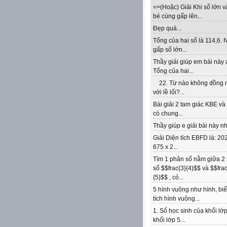
=>(Hoặc) Giải Khi số lớn v
bé cùng gấp lên...
Đẹp quá...
Tổng của hai số là 114,6. 
gấp số lớn...
Thầy giải giúp em bài này 
Tổng của hai...
22. Từ nào không đồng 
với lề lối?...
Bài giải 2 tam giác KBE v
có chung...
Thầy giúp e giải bài này nhé
Giải Diện tích EBFD là: 202
675 x 2...
Tìm 1 phân số nằm giữa 2
số $$frac{3}{4}$$ và $$frac
{5}$$ , có...
5 hình vuông như hình, biế
tích hình vuông...
1. Số học sinh của khối lớp
khối lớp 5...