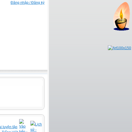
Đăng nhập / Đăng ký
Lịch
Vào
i luyện tập
sử -
bếp -