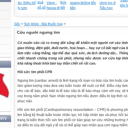
Toán-
quả
thời
án: Điệu hổ
Vàng -
xoang không tốn
chọn lọc ở
lớp 5
xổ số
tiết
ly sơn
Ngoại tệ
tiền
Tiểu học
Gốc
>
Sức khỏe - Bài thuốc hay
>
Cứu người ngưng tim
Có muôn vàn rủi ro trong đời sống để khiến một người rơi vào tình
giao thông, điện giật, đuối nước, hoả hoạn… hay sự cố bất ngờ của b
làm việc căng thẳng, tập thể dục quá sức, du lịch đường dài... Thô
chết nhanh chóng trong vài phút, nhưng nếu được sơ cứu kịp thời 
khả năng thoát khỏi bàn tay thần chết sẽ rất cao.
HỌC TẬP VÀ LÀM THEO TƯ TƯỞNG, ĐẠO ĐỨC, PHONG CÁCH HỒ CHÍ MINH
Hồi sức tim phổi CPR
Ngưng tim (cardiac arrest) là tình trạng rối loạn co bóp của tim hoặc 
làm giảm lượng máu đưa vào tuần hoàn để nuôi cơ thể. Điều này là
cho các tế bào, đặc biệt là tế bào não là tế bào nhạy cảm với oxy, sẽ
oxy trong năm phút. Nạn nhân ngưng tim nếu được điều trị kịp thời c
phục não.
Hồi sức tim phổi (Cardiopulmonary resuscitation – CPR) là phương ph
tim bằng kỹ thuật tuần hoàn nhân tạo, hô hấp nhân tạo và phục hồi t
TNTV
trang bị kiến thức hồi sức tim phổi cơ bản giúp sơ cứu những trường
sự điều trị của đội ngũ y tế và có thể giúp nạn nhân qua cơn nguy hiểm