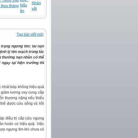
 Tiếng Việt
Nhân
Nấu
 theo tháng
vật
ăn
Tạo bài viết mới
 trạng ngưng tim: tai nạn
ệnh lý tim mạch trong lúc
ng thường nạn nhân có thể
ngay tại hiện trường thì
các nhát bóp không hiệu quả
m giảm lượng oxy cung cấp
 tổn thương nặng nếu thiếu
ó thể được cứu sống và hồi
áp điều trị cấp cứu ngưng
uần hoàn có hiệu quả. Việc
 hợp ngưng tim khi chưa có
.