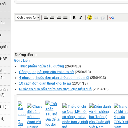
à số
Kích thước font
Nếu
ạ:
nghĩa
Đường dẫn
:
p
à HBE
Gửi ý kiến
Thực phẩm ngừa tiểu đường
(26/04/13)
: ...
Công dụng bất ngờ của trái dưa bở
(25/04/13)
4 phương thuốc đơn giản chữa bệnh rộp môi
(25/04/13)
5 -
10 cách đơn giản thoát khỏi lo âu
(23/04/13)
Nước ép dưa hấu chữa say rượu cực hiệu quả
(23/04/13)
 phân
{3}
Thờ
Chuyển
Thế giới chỉ
Điểm danh
Trang 
t diện
Bài
Thần
đổi bảng
có Nga, Mỹ mới
vũ khí chống
vũ khí hi
thuốc
Tài,Thổ
mã trong
có năng lực hạt
tàu “khủng”
đại của
trị
 4,
Địa để tài
Word với
nhân tam vị nhất
của Quân đội
QĐND Vi
rắn
lộc dồi
Unikey
thể
Việt Nam
Nam