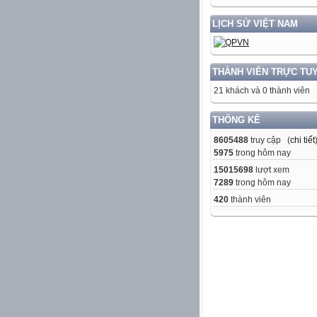
LỊCH SỬ VIỆT NAM
THÀNH VIÊN TRỰC TU
21 khách và 0 thành viên
THỐNG KÊ
8605488
truy cập (
chi tiết
5975
trong hôm nay
15015698
lượt xem
7289
trong hôm nay
420
thành viên