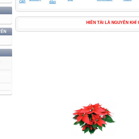
cắn
dào
HIỀN TÀI LÀ NGUYÊN
YẾN
)