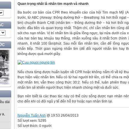
Quan trọng nhất là nhấn tim mạnh và nhanh
Ba bước cơ bản của CPR theo khuyến cáo của hội Tim mạch Mỹ (AH
trước, từ ABC (Airway: thông đường thở – Breathing: hà hơi thổi ngạt
tim) chuyển thành CAB (nhấn tim – thông đường thở – hà hơi thổi ngạ
ÁC
bước đầu tiên và quan trọng nhất. Thậm chí, chỉ cần nhấn tim cũng đ
sót cho nạn nhân. Vị trí nhấn tim là giữa lồng ngực, tại nửa dưới của 
của hai bàn tay, khuỷu tay thẳng, nhấn xuống sâu ít nhất 5cm (hình
nhanh, ít nhất 100 lần/phút. Sau mỗi lần nhấn tim, cần để lồng ngực
ỚC
nhấn tiếp. Thời gian ngừng nhấn tim (để đổi người nhấn tim hay th
không được quá mười giây.
Nếu chưa từng được huấn luyện về CPR hoặc không nắm rõ về kỹ thuật 
thực hiện việc nhấn tim. Nếu có từ hai người trở lên, có thể chia ra mộ
một nhấn tim, vẫn theo công thức 30:2. Nếu có thể, luân phiên thay 
nhấn tim sẽ khiến người thực hiện nhanh chóng mệt và đuối sức.
Bạn nên biết là các thao tác này có thể cứu sống được nạn nhân nê
cho đến khi có đội ngũ y tế đến hỗ trợ hoặc nạn nhân tỉnh lại.
iều dài
y ạ,
Nguyễn Tuấn Anh
@ 19:53 26/04/2013
Số lượt xem: 5295
Số lượt thích: 0 người