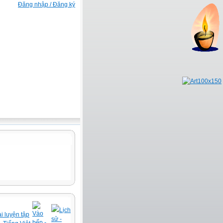
Đăng nhập / Đăng ký
Lịch
Vào
i luyện tập
sử -
bếp -