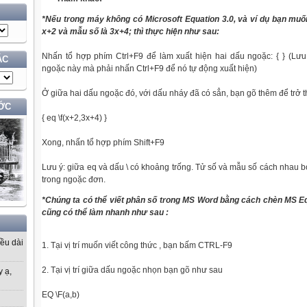
*Nếu trong máy không có Microsoft Equation 3.0, và ví dụ bạn muố
x+2 và mẫu số
là
3x+4; thì
thực
hiện như sau:
Nhấn tổ hợp phím Ctrl+F9 để
là
m xuất hiện hai dấu ngoặc: { } (Lư
ÁC
ngoặc này mà phải nhấn Ctrl+F9 để nó tự động xuất hiện)
Ở giữa hai dấu ngoặc đó, với dấu nháy đã có sẳn, bạn gõ thêm để trở t
ỚC
{ eq \f(x+2,3x+4) }
Xong, nhấn tổ hợp phím Shift+F9
Lưu ý: giữa eq và dấu \ có khoảng trống. Tử số và mẫu số cách nhau 
trong ngoặc đơn.
*Chúng ta có thể viết phân
số
trong MS Word bằng cách chèn MS Equ
cũng có thể làm nhanh như sau :
iều dài
1. Tại vị trí muốn viết công thức , bạn bấm CTRL-F9
2. Tại vị trí giữa dấu ngoặc nhọn bạn
gõ
như sau
y ạ,
EQ \F(a,b)