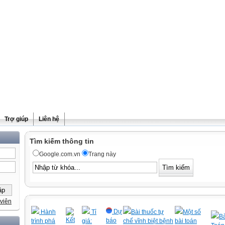
Trợ giúp
Liên hệ
Tìm kiếm thông tin
Google.com.vn
Trang này
viên
Dự
Hành
Tỉ
Bài thuốc tự
Một số
Bà
Kết
báo
trình phá
giá:
chế vĩnh biệt bệnh
bài toán