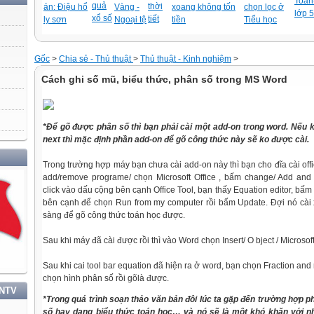
Toán-
quả
thời
án: Điệu hổ
Vàng -
xoang không tốn
chọn lọc ở
lớp 5
xổ số
tiết
ly sơn
Ngoại tệ
tiền
Tiểu học
Gốc
>
Chia sẻ - Thủ thuật
>
Thủ thuật - Kinh nghiệm
>
Cách ghi số mũ, biểu thức, phân số trong MS Word
*Để gõ được phân số thì bạn phải cài một add-on trong word. Nếu kh
next thì mặc định phần add-on để gõ công thức này sẽ ko được cài.
HỌC TẬP VÀ LÀM THEO TƯ TƯỞNG, ĐẠO ĐỨC, PHONG CÁCH HỒ CHÍ MINH
Trong trường hợp máy bạn chưa cài add-on này thì bạn cho đĩa cài offi
add/remove programe/ chọn Microsoft Office , bấm change/ Add and 
click vào dấu cộng bên cạnh Office Tool, bạn thấy Equation editor, bấm
bên cạnh để chọn Run from my computer rồi bấm Update. Đợi nó cài
sàng để gõ công thức toán học được.
Sau khi máy đã cài được rồi thì vào Word chọn Insert/ O bject / Microsof
Sau khi cai tool bar equation đã hiện ra ở word, bạn chọn Fraction and 
chọn hình
phân
số rồi gõlà được.
TNTV
*Trong
quá trình soạn thảo văn bản đôi lúc ta gặp đến trường hợp 
số hay dạng biểu thức toán học… và nó sẽ là một khó khăn với n