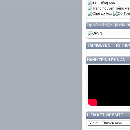
TRIỂN ĐẤT NƯỚC GẮN VỚI BẢO VỆ VỮNG CHẮC CHỦ QUYỀN VÀ ĐỘC LẬP DÂN TỘC!
TÀI NGUYÊN - TRI THỨ
HÀNH TRÌNH PHÁ ÁN
LIÊN KẾT WEBSITE