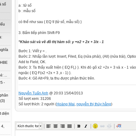
à số
a : tử
số
b : mẫu
số
có thể như sau { EQ \f (tử
số
, mẫu
số
) }
Nếu
3. Bấm tiếp phím Shift-F9
ạ:
*Khảo sát và vẽ đồ thị hàm số: y =x2 + 2x + 3/x - 1
nghĩa
Bước 1:
Viết
y = .
Bước 2: Nhấp lần lượt: Insert, Filed, Eq (nửa phải), (All) (nửa trái), Option
Add to Field, OK.
à HBE
Bước 3:
Ta
thấy xuất hiện { EQ F(,) }. Khi đó gõ x2 +2x + 3 và x - 1 v
ngoặc { EQ F(x2 +2x + 3 ,x - 1) }.
: ...
Bước 4: Gõ Alt+F9,
ta
thu được
phân
thức trên.
5 -
Nguyễn Tuấn Anh
@ 20:03 15/04/2013
 phân
Số lượt xem: 31206
{3}
Số lượt thích: 2 người (
Hoàng Mai
,
nguyễn thị thúy hằng
)
t diện
Kích thước font
 4,