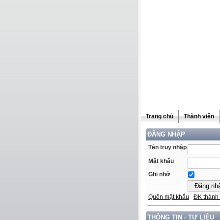
Trang chủ
Thành viên
ĐĂNG NHẬP
Tên truy nhập
Mật khẩu
Ghi nhớ
Quên mật khẩu
ĐK thành 
THÔNG TIN - TƯ LIỆU