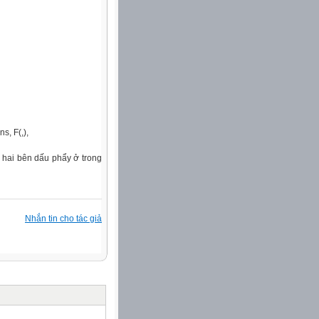
s, F(,),
ào hai bên dấu phẩy ở
trong
Nhắn tin cho tác giả