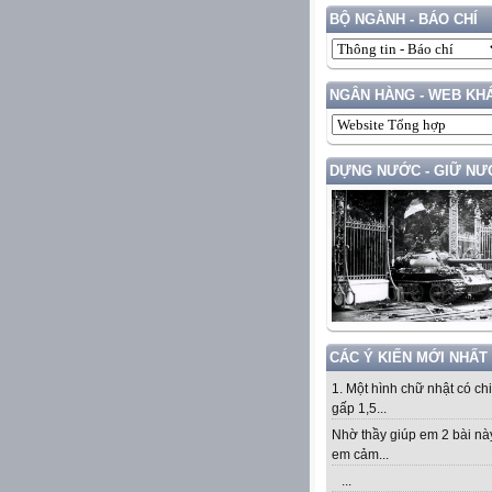
BỘ NGÀNH - BÁO CHÍ
NGÂN HÀNG - WEB KH
DỰNG NƯỚC - GIỮ NƯ
CÁC Ý KIẾN MỚI NHẤT
1. Một hình chữ nhật có ch
gấp 1,5...
Nhờ thầy giúp em 2 bài nà
em cảm...
...