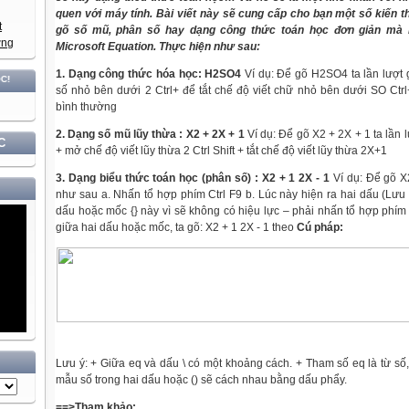
quen với
máy
tính. Bài viết này sẽ cung cấp cho bạn một số kiến
gõ số mũ, phân số hay dạng công thức toán học đơn giản mà
Microsoft
Equation. Thực hiện như sau:
1. Dạng công thức hóa học: H2SO4
Ví dụ: Để gõ H2SO4 ta lần lượt g
số nhỏ bên dưới 2 Ctrl+ để tắt chế độ viết chữ nhỏ bên dưới SO Ctrl
bình thường
2. Dạng số mũ lũy thừa : X2 + 2X + 1
Ví dụ: Để gõ X2 + 2X + 1 ta lần l
C
+ mở chế độ viết lũy thừa 2 Ctrl Shift + tắt chế độ viết lũy thừa 2X+1
3. Dạng biểu thức toán học (phân số) : X2 + 1 2X - 1
Ví dụ: Để gõ X2
như sau a. Nhấn tổ hợp phím Ctrl F9 b. Lúc này hiện ra hai dấu (Lưu
dấu hoặc mốc {} này vì sẽ
không
có
hiệu lực – phải nhấn tổ hợp phím
giữa hai dấu hoặc mốc, ta gõ: X2 + 1 2X - 1 theo
Cú pháp:
Lưu ý: + Giữa eq và dấu \
có
một khoảng cách. + Tham số eq là từ số, 
mẫu số
trong
hai dấu hoặc () sẽ cách nhau bằng dấu phẩy.
==>Tham khảo: