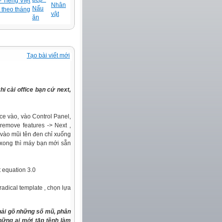
 Tiếng Việt
Nhân
Nấu
 theo tháng
vật
ăn
Tạo bài viết mới
i cài office bạn cứ next,
ce vào, vào Control Panel,
remove features -> Next ,
 vào mũi tên đen chỉ xuống
 xong thì máy bạn mới sẵn
t equation 3.0
radical template , chọn lựa
phải gõ những số mũ, phân
hững ai mới tập tềnh làm