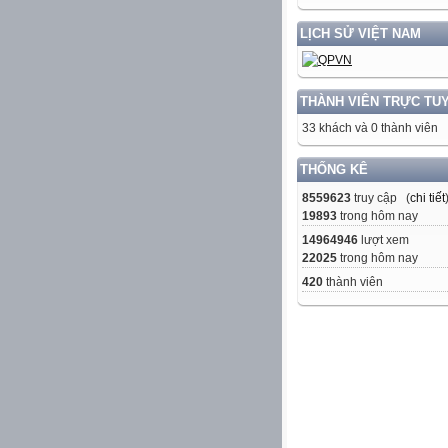
LỊCH SỬ VIỆT NAM
THÀNH VIÊN TRỰC TU
33 khách và 0 thành viên
THỐNG KÊ
8559623
truy cập (
chi tiết
19893
trong hôm nay
14964946
lượt xem
22025
trong hôm nay
420
thành viên