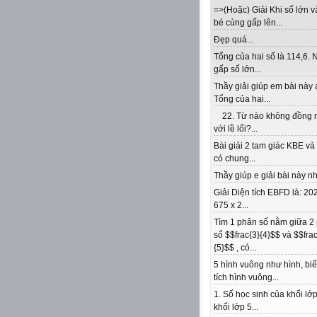
=>(Hoặc) Giải Khi số lớn v
bé cùng gấp lên...
Đẹp quá...
Tổng của hai số là 114,6. 
gấp số lớn...
Thầy giải giúp em bài này 
Tổng của hai...
22. Từ nào không đồng 
với lề lối?...
Bài giải 2 tam giác KBE v
có chung...
Thầy giúp e giải bài này nhé
Giải Diện tích EBFD là: 202
675 x 2...
Tìm 1 phân số nằm giữa 2
số $$frac{3}{4}$$ và $$frac
{5}$$ , có...
5 hình vuông như hình, biế
tích hình vuông...
1. Số học sinh của khối lớp
khối lớp 5...