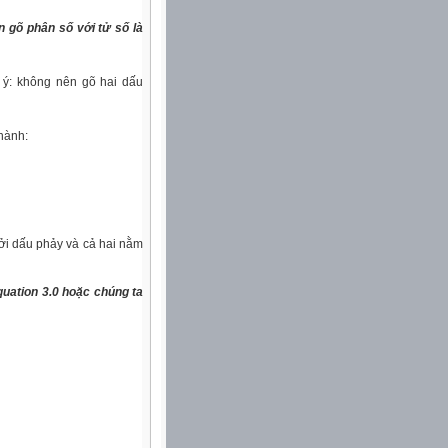
n gõ phân số với tử số
là
u ý: không nên gõ hai dấu
hành:
bởi dấu phảy và cả hai nằm
ation 3.0 hoặc chúng ta