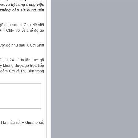
 thứcvà kỹ năng
trong
việc
không
cần sử dụng đến
õ như sau H Ctrl+ để viết
+ 4 Ctrl+ trở về chế độ gõ
ượt gõ như sau X Ctrl Shift
 + 1 2X - 1 ta lần lượt gõ
 ý
không
được gõ trực tiếp
 gồm Ctrl và F9) Bên
trong
f là mẫu số. + Giữa từ số,