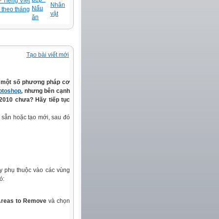
 Tiếng Việt
Nhân
Nấu
 theo tháng
vật
ăn
Tạo bài viết mới
ày một số phương pháp cơ
otoshop
, nhưng bên cạnh
2
010 chưa?
Hãy tiếp tục
 sẵn hoặc tạo mới, sau đó
này phụ thuộc vào các vùng
ó:
Areas to Remove
và chọn