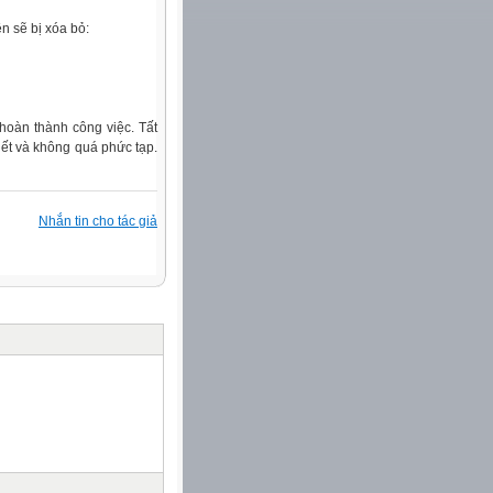
n sẽ bị xóa bỏ:
 hoàn thành công việc. Tất
iết và không quá phức tạp.
Nhắn tin cho tác giả