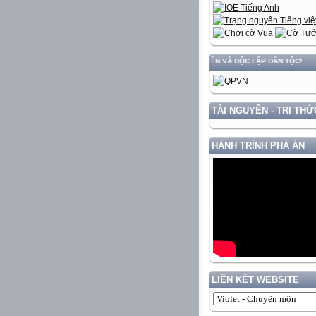
N ĐẤT NƯỚC GẮN VỚI BẢO VỆ VỮNG CHẮC CHỦ QUYỀN VÀ ĐỘC LẬP DÂN TỘC!
TÀI NGUYÊN - TRI THỨ
HÀNH TRÌNH PHÁ ÁN
LIÊN KẾT WEBSITE