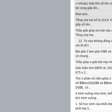
=>(Hoặc) Giải Khi số lớn v
bé cùng gấp lên...
Đẹp quá...
Tổng của hai số là 114,6. 
gấp số lớn...
Thầy giải giúp em bài này 
Tổng của hai...
22. Từ nào không đồng 
với lề lối?...
Bài giải 2 tam giác KBE v
có chung...
Thầy giúp e giải bài này nhé
Giải Diện tích EBFD là: 202
675 x 2...
Tìm 1 phân số nằm giữa 2
số $$frac{3}{4}$$ và $$frac
{5}$$ , có...
5 hình vuông như hình, biế
tích hình vuông...
1. Số học sinh của khối lớp
khối lớp 5...