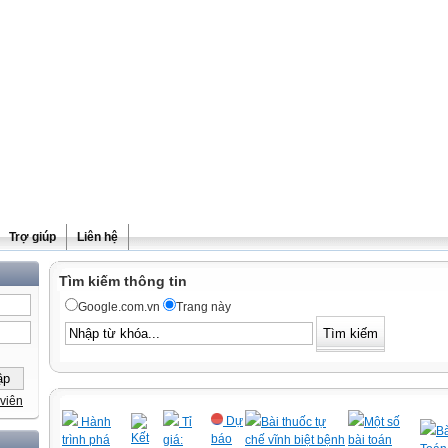
Trợ giúp
Liên hệ
Tìm kiếm thông tin
Google.com.vn
Trang này
viên
Dự
Hành
Tỉ
Bài thuốc tự
Một số
Bà
Kết
báo
trình phá
giá:
chế vĩnh biệt bệnh
bài toán