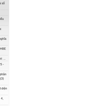
à số
Nếu
ạ:
nghĩa
à HBE
: ...
5 -
 phân
{3}
t diện
 4,