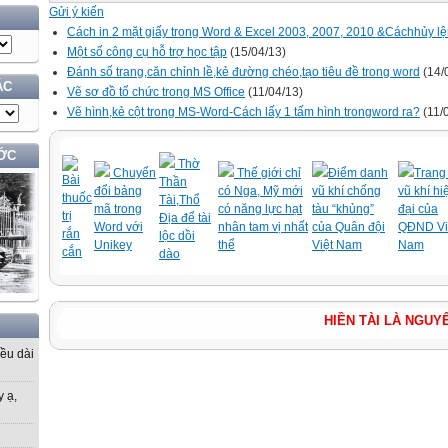
Gửi ý kiến
Cách in 2 mặt giấy trong Word & Excel 2003, 2007, 2010 &Cáchhủy lệ
Một số công cụ hỗ trợ học tập
(15/04/13)
Đánh số trang,căn chỉnh lề,kẻ đường chéo,tạo tiêu đề trong word
(14/
ÁC
Vẽ sơ đồ tổ chức trong MS Office
(11/04/13)
Vẽ hình,kẻ cột trong MS-Word-Cách lấy 1 tấm hình trongword ra?
(11/
ỚC
Thờ
Chuyển
Thế giới chỉ
Điểm danh
Trang 
Bài
Thần
đổi bảng
có Nga, Mỹ mới
vũ khí chống
vũ khí hi
thuốc
Tài,Thổ
mã trong
có năng lực hạt
tàu “khủng”
đại của
trị
Địa để tài
Word với
nhân tam vị nhất
của Quân đội
QĐND Vi
rắn
lộc dồi
Unikey
thể
Việt Nam
Nam
cắn
dào
HIỀN TÀI LÀ
iều dài
y ạ,