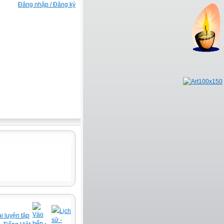
Đăng nhập / Đăng ký
Lịch
Vào
i luyện tập
sử -
bếp -