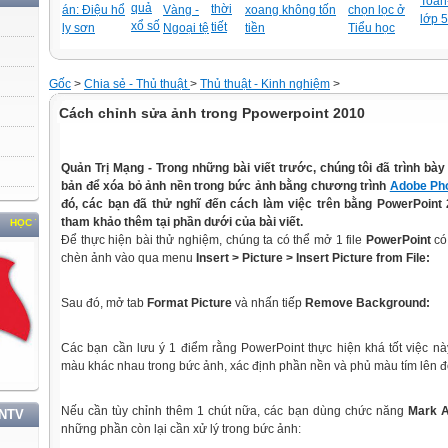
Toán-
quả
thời
án: Điệu hổ
Vàng -
xoang không tốn
chọn lọc ở
lớp 5
xổ số
tiết
ly sơn
Ngoại tệ
tiền
Tiểu học
Gốc
>
Chia sẻ - Thủ thuật
>
Thủ thuật - Kinh nghiệm
>
Cách chỉnh sửa ảnh trong Ppowerpoint 2010
Quản Trị Mạng -
Trong
những bài viết trước, chúng tôi đã trình b
bản để xóa bỏ ảnh nền
trong
bức ảnh bằng chương trình
Adobe Ph
đó, các bạn đã thử nghĩ đến
cách
làm việc trên bằng PowerPo
in
t
tham khảo thêm tại phần dưới của bài viết.
TẬP VÀ LÀM THEO TƯ TƯỞNG, ĐẠO ĐỨC, PHONG CÁCH HỒ CHÍ MINH
Để thực hiện bài thử nghiệm, chúng ta có thể mở 1 file
PowerPo
in
t
có
chèn ảnh vào qua menu
In
sert > Picture >
In
sert Picture from File:
Sau đó, mở tab
Format Picture
và nhấn tiếp
Remove Background:
Các bạn cần lưu ý 1 điểm rằng PowerPo
in
t thực hiện khá tốt việc 
màu khác nhau
trong
bức ảnh, xác định phần nền và phủ màu tím lên đ
Nếu cần tùy chỉnh thêm 1 chút nữa, các bạn dùng chức năng
Mark 
TNTV
những phần còn lại cần xử lý
trong
bức ảnh: