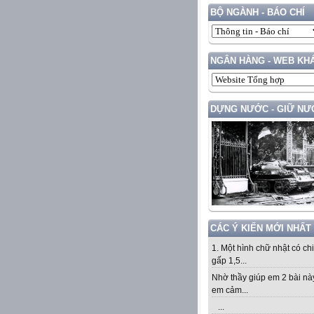
BỘ NGÀNH - BÁO CHÍ
NGÂN HÀNG - WEB KH
DỰNG NƯỚC - GIỮ NƯ
CÁC Ý KIẾN MỚI NHẤT
1. Một hình chữ nhật có ch
gấp 1,5...
Nhờ thầy giúp em 2 bài nà
em cảm...
...