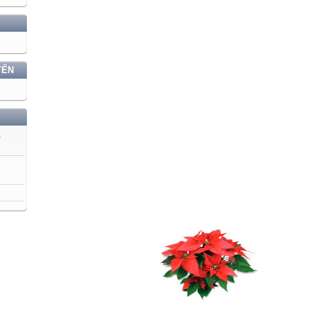
YẾN
)