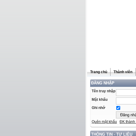
Trang chủ
Thành viên
ĐĂNG NHẬP
Tên truy nhập
Mật khẩu
Ghi nhớ
Quên mật khẩu
ĐK thành 
THÔNG TIN - TƯ LIỆU