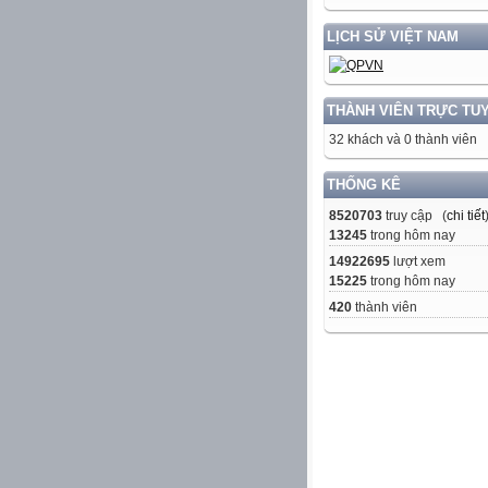
LỊCH SỬ VIỆT NAM
THÀNH VIÊN TRỰC TU
32 khách và 0 thành viên
THỐNG KÊ
8520703
truy cập (
chi tiết
13245
trong hôm nay
14922695
lượt xem
15225
trong hôm nay
420
thành viên