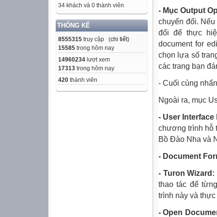
34 khách và 0 thành viên
- Mục Output Op
chuyển đổi. Nế
THỐNG KÊ
đổi để thực hi
8555315
truy cập (
chi tiết
)
document for ed
15585
trong hôm nay
chọn lựa số tran
14960234
lượt xem
các trang bạn đá
17313
trong hôm nay
420
thành viên
- Cuối cùng nhấn
Ngoài ra, mục Us
- User Interfac
chương trình hỗ 
Bồ Đào Nha và N
- Document For
- Turon Wizard:
thao tác để từ
trình này và thực
- Open Documen