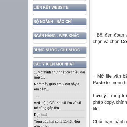
LIÊN KẾT WEBSITE
BỘ NGÀNH - BÁO CHÍ
+ Bôi đen đoạn 
NGÂN HÀNG - WEB KHÁC
chọn và chọn
Co
DỰNG NƯỚC - GIỮ NƯỚC
CÁC Ý KIẾN MỚI NHẤT
1. Một hình chữ nhật có chiều dài
+ Mở file văn b
gấp 1,5...
Paste
từ menu ho
Nhờ thầy giúp em 2 bài này ạ,
em cảm...
Lưu ý
: Trong tr
...
phép copy, chỉn
=>(Hoặc) Giải Khi số lớn và số
bé cùng gấp lên...
file.
Đẹp quá...
Chúc bạn thành 
Tổng của hai số là 114,6. Nếu
gấp số lớn...