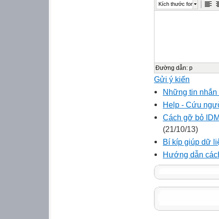
Kích thước font
Đường dẫn
:
p
Gửi ý kiến
Những tin nhắn 
Help - Cứu ngư
Cách gỡ bỏ IDM 
(21/10/13)
Bí kíp giúp dữ l
Hướng dẫn cách