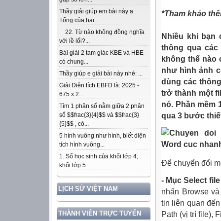
Thầy giải giúp em bài này ạ:
*Tham khảo thê
Tổng của hai...
22. Từ nào không đồng nghĩa
Nhiều khi bạn 
với lề lối?...
thông qua các 
Bài giải 2 tam giác KBE và HBE
không thể nào 
có chung...
như hình ảnh c
Thầy giúp e giải bài này nhé: ...
dùng các thông
Giải Diện tích EBFD là: 2025 -
trở thành một
fi
675 x 2...
nó. Phần mềm 
Tìm 1 phân số nằm giữa 2 phân
qua 3 bước thiế
số $$frac{3}{4}$$ và $$frac{3}
{5}$$ , có...
5 hình vuông như hình, biết diện
tích hình vuông...
1. Số học sinh của khối lớp 4,
Để chuyển đổi m
khối lớp 5...
- Mục Select
file
LỊCH SỬ VIỆT NAM
nhấn Browse v
tin liên quan đế
THÀNH VIÊN TRỰC TUYẾN
Path (vị trí
file
),
F