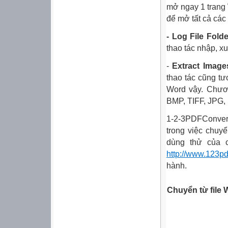
mở ngay 1 trang
để mở tất cả các 
- Log
File
Folde
thao tác nhập, x
-
Extract Image
thao tác cũng tư
Word
vậy. Chươn
BMP, TIFF, JPG,
1-2-3PDFConvert
trong việc chuy
dùng thử của 
http://www.123pd
hành.
Chuyển
từ
file