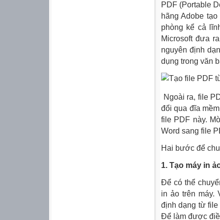
PDF
(Portable Do
hãng Adobe tạo 
phòng kể cả lĩ
Microsoft đưa r
nguyên định dạn
dụng trong văn b
Ngoài ra, file
P
đổi
qua đĩa mềm,
file
PDF
này. Mờ
Word
sang
file
P
Hai bước để
chu
1. Tạo máy in ả
Để có thể
chuyể
in ảo trên máy.
định dạng
từ
fil
Để làm được điề