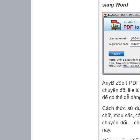
sang Word
AnyBizSoft PDF
chuyển đổi file 
để có thể dễ dàng
Cách thức sử dụn
chữ, màu sắc, cá
chuyển đổi… ch
này.