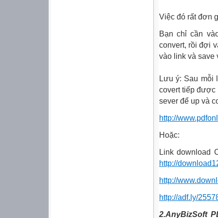
Việc đó rất đơn g
Bạn chỉ cần vào
convert, rồi đợi 
vào link và save
Lưu ý: Sau mỗi 
covert tiếp được 
sever để up và co
http://www.pdfon
Hoặc:
Link download C
http://download1
http://www.do
http://adf.ly/255
2.AnyBizSoft 