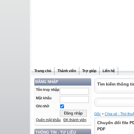
Trang chủ
Thành viên
Trợ giúp
Liên hệ
ĐĂNG NHẬP
Tìm kiếm thông ti
Tên truy nhập
Mật khẩu
Ghi nhớ
Gốc
>
Chia sẻ - Thủ thu
Quên mật khẩu
ĐK thành viên
Chuyển đổi file P
PDF
THÔNG TIN - TƯ LIỆU