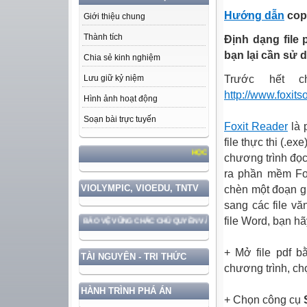
Hướng dẫn
copy
Giới thiệu chung
Thành tích
Định dạng file 
bạn lại cần sử 
Chia sẻ kinh nghiệm
Trước hết c
Lưu giữ kỷ niệm
http://www.foxit
Hình ảnh hoạt động
Soạn bài trực tuyến
Foxit Reader
là 
file thực thi (.e
HỌC TẬP VÀ LÀM THEO TƯ TƯỞNG, ĐẠO ĐỨC, 
chương trình đọc
ra phần mềm Fox
VIOLYMPIC, VIOEDU, TNTV
chèn một đoạn gh
sang các file v
file Word, bạn h
 GẮN VỚI BẢO VỆ VỮNG CHẮC CHỦ QUYỀN VÀ ĐỘC LẬP DÂN TỘC!
+ Mở file pdf b
TÀI NGUYÊN - TRI THỨC
chương trình, c
HÀNH TRÌNH PHÁ ÁN
+ Chọn công cụ