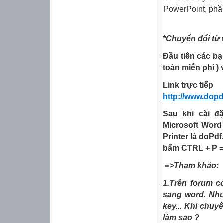
PowerPoint, phần
*Chuyển đổi từ 
Đầu tiên các
bạ
toàn miễn phí ) v
Link trực tiếp
http://www.dop
Sau
khi
cài đ
Microsoft Word
Printer là doPdf
bấm CTRL + P =
=>Tham khảo:
1.Trên forum c
sang word. Như
key... Khi chuyể
làm sao ?