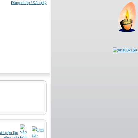
Đăng nhập / Đăng ký
Lịch
Vào
i luyện tập
sử -
bếp -