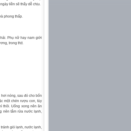
ngày liền sẽ thấy dễ chịu.
và phong thấp.
hải. Phụ nữ hay nam giới
ơng, trong thịt.
t hơi nóng, sau đó cho bốn
ặc một chén rượu con, tùy
ì thôi. Uống xong nên ăn
g nên tắm rửa nước lạnh,
tránh gió lạnh, nước lạnh,