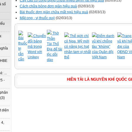
Cây cau có công dụng chữa nhiều bệnh rất hiệu quả
(02/03/13)
à số
Cách chữa bỏng đơn giản,hiệu quả
(02/03/13)
Bài thuốc đơn giản chữa mất ngủ hiệu quả
(02/03/13)
Mật ong - vị thuốc quý
(02/03/13)
Nếu
Thờ
Chuyển
Thế giới chỉ
Điểm danh
Trang 
ạ:
Bài
Thần
đổi bảng
có Nga, Mỹ mới
vũ khí chống
vũ khí hi
thuốc
Tài,Thổ
mã trong
có năng lực hạt
tàu “khủng”
đại của
nghĩa
trị
Địa để tài
Word với
nhân tam vị nhất
của Quân đội
QĐND Vi
rắn
lộc dồi
Unikey
thể
Việt Nam
Nam
cắn
dào
à HBE
: ...
HIỀN TÀI LÀ NGUYÊN KHÍ QU
5 -
 phân
{3}
t diện
 4,