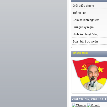
Giới thiệu chung
Thành tích
Chia sẻ kinh nghiệm
Lưu giữ kỷ niệm
Hình ảnh hoạt động
Soạn bài trực tuyến
ẬP VÀ LÀM THEO TƯ TƯỞNG, ĐẠO ĐỨC, PHONG CÁCH HỒ CHÍ MINH
VIOLYMPIC, VIOEDU, 