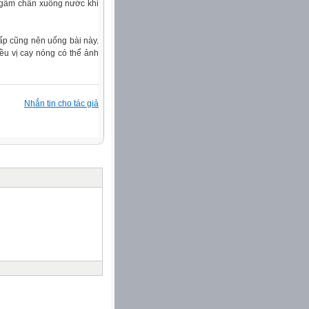
 ngâm chân xuống nước khi
ấp cũng nên uống bài này.
ều vị cay nóng có thể ảnh
Nhắn tin cho tác giả