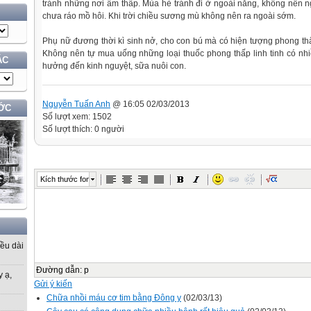
tránh những nơi ẩm thấp. Mùa hè tránh đi ở ngoài nắng, không nên
chưa ráo mồ hôi. Khi trời chiều sương mù không nên ra ngoài sớm.
Phụ nữ đương thời kì sinh nở, cho con bú mà có hiện tượng phong th
Không nên tự mua uống những loại thuốc phong thấp linh tinh có nhi
ÁC
hưởng đến kinh nguyệt, sữa nuôi con.
Nguyễn Tuấn Anh
@ 16:05 02/03/2013
ỚC
Số lượt xem: 1502
Số lượt thích: 0 người
Kích thước font
iều dài
Đường dẫn
:
p
y ạ,
Gửi ý kiến
Chữa nhồi máu cơ tim bằng Đông y
(02/03/13)