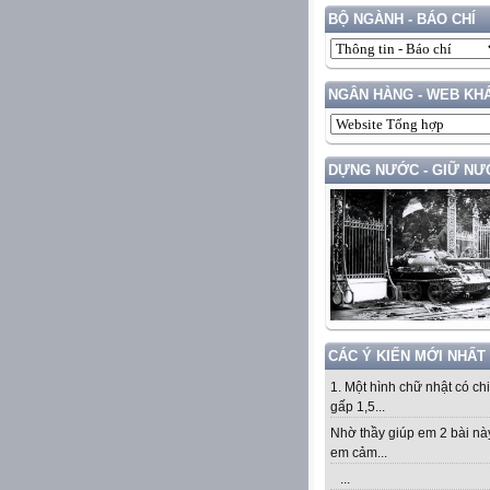
BỘ NGÀNH - BÁO CHÍ
NGÂN HÀNG - WEB KH
DỰNG NƯỚC - GIỮ NƯ
CÁC Ý KIẾN MỚI NHẤT
1. Một hình chữ nhật có ch
gấp 1,5...
Nhờ thầy giúp em 2 bài nà
em cảm...
...