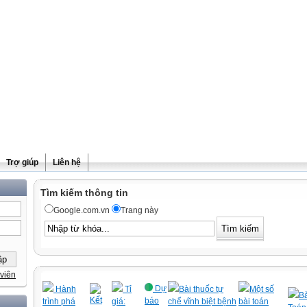
Trợ giúp
Liên hệ
Tìm kiếm thông tin
Google.com.vn
Trang này
viên
Dự
Hành
Tỉ
Bài thuốc tự
Một số
Bà
Kết
báo
trình phá
giá:
chế vĩnh biệt bệnh
bài toán