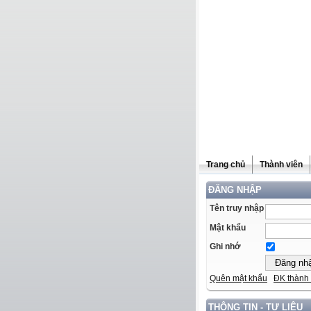
Trang chủ
Thành viên
ĐĂNG NHẬP
Tên truy nhập
Mật khẩu
Ghi nhớ
Quên mật khẩu
ĐK thành 
THÔNG TIN - TƯ LIỆU