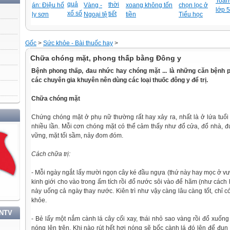
Toán-
quả
thời
án: Điệu hổ
Vàng -
xoang không tốn
chọn lọc ở
lớp 5
xổ số
tiết
ly sơn
Ngoại tệ
tiền
Tiểu học
Gốc
>
Sức khỏe - Bài thuốc hay
>
Chữa chóng mặt, phong thấp bằng Đông y
Bệnh phong thấp, đau nhức hay chóng mặt ... là những căn bệnh 
các chuyên gia khuyên nên dùng các loại thuốc đông y để trị.
Chữa
chóng mặt
Chứng chóng mặt ở phụ nữ thường rất hay xảy ra, nhất là ở lứa tuổi 
nhiều lần. Mỗi
cơ
n chóng mặt có thể cảm thấy như đổ cửa, đổ nhà, 
vững, mặt tối sầm, nảy đom đóm.
Cách
chữa
trị:
- Mỗi ngày ngắt lấy mười ngọn cây ké đầu ngựa (thứ này hay mọc ở vư
kinh giới cho vào trong ấm tích rồi đổ nước sôi vào để hãm (như các
này uống cả ngày thay nước. Kiên trì như vậy càng lâu càng tốt, chỉ có
khỏe.
TNTV
- Bẻ lấy một nắm cành lá cây cối xay, thái nhỏ sao vàng rồi đổ xuống
nóng lên trên. Khi nào rút hết hơi nóng sẽ bốc cành lá đó lên để đun