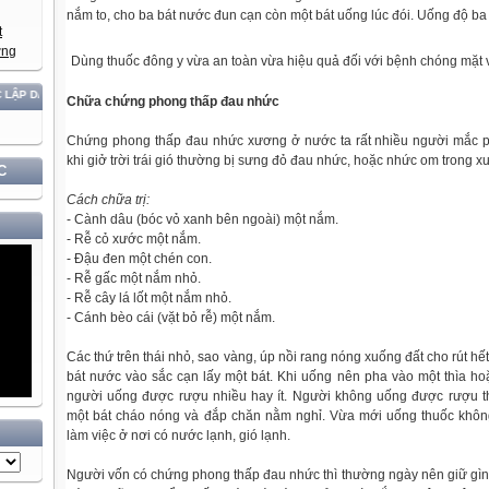
nắm to, cho ba bát nước đun cạn còn một bát uống lúc đói. Uống độ ba 
Dùng thuốc đông y vừa an toàn vừa hiệu quả đối với bệnh chóng mặt 
ÂN TỘC!
Chữa
chứng phong thấp đau nhức
Chứng phong thấp đau nhức xương ở nước ta rất nhiều người mắc p
khi giở trời trái gió thường bị sưng đỏ đau nhức, hoặc nhức om trong xư
C
Cách
chữa
trị:
- Cành dâu (bóc vỏ xanh bên ngoài) một nắm.
- Rễ cỏ xước một nắm.
- Đậu đen một chén con.
- Rễ gấc một nắm nhỏ.
- Rễ cây lá lốt một nắm nhỏ.
- Cánh bèo cái (vặt bỏ rễ) một nắm.
Các thứ trên thái nhỏ, sao vàng, úp nồi rang nóng xuống đất cho rút hế
bát nước vào sắc cạn lấy một bát. Khi uống nên pha vào một thìa ho
người uống được rượu nhiều hay ít. Người không uống được rượu th
một bát cháo nóng và đắp chăn nằm nghỉ. Vừa mới uống thuốc khôn
làm việc ở nơi có nước lạnh, gió lạnh.
Người vốn có chứng phong thấp đau nhức thì thường ngày nên giữ gìn 