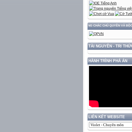
ỰNG VÀ PHÁT TRIỂN ĐẤT NƯỚC GẮN VỚI BẢO VỆ VỮNG CHẮC CHỦ QUYỀN VÀ ĐỘC LẬP D
TÀI NGUYÊN - TRI THỨ
HÀNH TRÌNH PHÁ ÁN
LIÊN KẾT WEBSITE