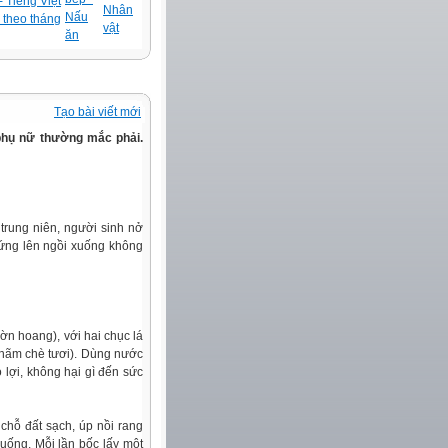
 Tiếng Việt
Nhân
Nấu
 theo tháng
vật
ăn
Tạo bài viết mới
phụ nữ thường mắc phải.
trung niên, người sinh nở
đứng lên ngồi xuống không
ờn hoang), với hai chục lá
h hãm chè tươi). Dùng nước
 lợi, không hại gì đến sức
 chỗ đất sạch, úp nồi rang
 uống. Mỗi lần bốc lấy một