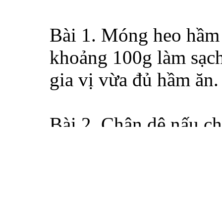
Bài 1. Móng heo hầm 
khoảng 100g làm sạc
gia vị vừa đủ hầm ăn.
Bài 2. Chân dê nấu ch
chặt khúc 100g, gạo m
nấu cháo ăn.
Bài 3. Dạ dày heo tiề