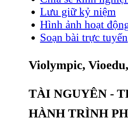
Lưu giữ kỷ niệm
Hình ảnh hoạt độn
Soạn bài trực tuyến
Violympic, Vioed
TÀI NGUYÊN - 
HÀNH TRÌNH PH