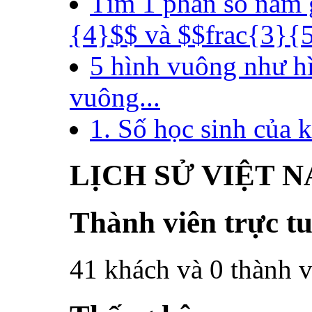
Tìm 1 phân số nằm 
{4}$$ và $$frac{3}{5}
5 hình vuông như hì
vuông...
1. Số học sinh của k
LỊCH SỬ VIỆT 
Thành viên trực t
41 khách và 0 thành v