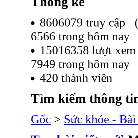
Thống kê
8606079
truy cập 
6566
trong hôm nay
15016358
lượt xem
7949
trong hôm nay
420
thành viên
Tìm kiếm thông ti
Gốc
>
Sức khỏe - Bài