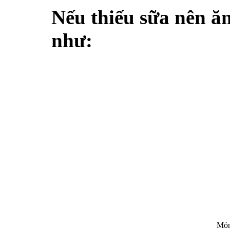
Nếu thiếu sữa nên ă
như:
Món