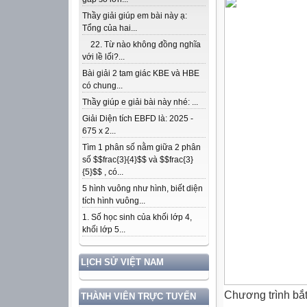
Thầy giải giúp em bài này ạ:
Tổng của hai...
22. Từ nào không đồng nghĩa
với lề lối?...
Bài giải 2 tam giác KBE và HBE
có chung...
Thầy giúp e giải bài này nhé: ...
Giải Diện tích EBFD là: 2025 -
675 x 2...
Tìm 1 phân số nằm giữa 2 phân
số $$frac{3}{4}$$ và $$frac{3}
{5}$$ , có...
5 hình vuông như hình, biết diện
tích hình vuông...
1. Số học sinh của khối lớp 4,
khối lớp 5...
LỊCH SỬ VIỆT NAM
Chương trình bắt
THÀNH VIÊN TRỰC TUYẾN