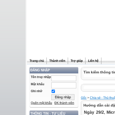
Trang chủ
Thành viên
Trợ giúp
Liên hệ
ĐĂNG NHẬP
Tìm kiếm thông ti
Tên truy nhập
Mật khẩu
Ghi nhớ
Gốc
>
Chia sẻ - Thủ thu
Quên mật khẩu
ĐK thành viên
Hướng dẫn cài đặ
Ngày 29/2, Mic
THÔNG TIN - TƯ LIỆU