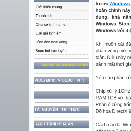
trước
Windows
Giới thiệu chung
hoàn chỉnh này
Thành tích
dụng, khả nă
Windows
Store
Chia sẻ kinh nghiệm
Windows
với đi
Lưu giữ kỷ niệm
Hình ảnh hoạt động
Khi muốn
cài
đặ
phân vùng mới 
Soạn bài trực tuyến
toàn. Điều này n
tránh mất thời g
HỌC TẬP VÀ LÀM THEO TƯ TƯỞNG, ĐẠO ĐỨC, PHONG CÁCH HỒ CHÍ MINH
Yêu cần phần cứn
VIOLYMPIC, VIOEDU, TNTV
Chíp xử lý 1GHz
XÂY DỰNG VÀ PHÁT TRIỂN ĐẤT NƯỚC GẮ
RAM 1GB với bản 
Phần ổ cứng trốn
TÀI NGUYÊN - TRI THỨC
Đồ họa DirectX 
HÀNH TRÌNH PHÁ ÁN
Cách
cài
đặt
Wi