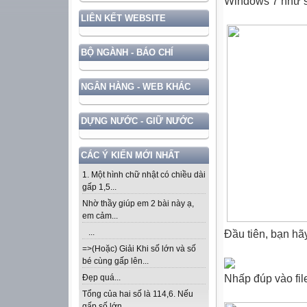
Windows
7 như 
LIÊN KẾT WEBSITE
BỘ NGÀNH - BÁO CHÍ
NGÂN HÀNG - WEB KHÁC
DỰNG NƯỚC - GIỮ NƯỚC
CÁC Ý KIẾN MỚI NHẤT
1. Một hình chữ nhật có chiều dài
gấp 1,5...
Nhờ thầy giúp em 2 bài này ạ,
em cảm...
...
Đầu tiên, bạn hã
=>(Hoặc) Giải Khi số lớn và số
bé cùng gấp lên...
Nhấp đúp vào fi
Đẹp quá...
Tổng của hai số là 114,6. Nếu
gấp số lớn...