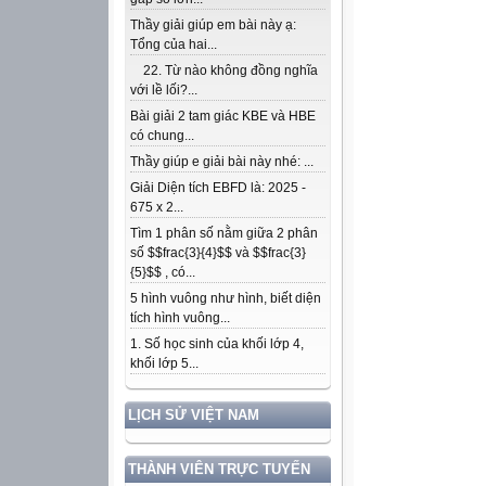
Thầy giải giúp em bài này ạ:
Tổng của hai...
22. Từ nào không đồng nghĩa
với lề lối?...
Bài giải 2 tam giác KBE và HBE
có chung...
Thầy giúp e giải bài này nhé: ...
Giải Diện tích EBFD là: 2025 -
675 x 2...
Tìm 1 phân số nằm giữa 2 phân
số $$frac{3}{4}$$ và $$frac{3}
{5}$$ , có...
5 hình vuông như hình, biết diện
tích hình vuông...
1. Số học sinh của khối lớp 4,
khối lớp 5...
LỊCH SỬ VIỆT NAM
THÀNH VIÊN TRỰC TUYẾN