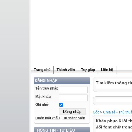
Trang chủ
Thành viên
Trợ giúp
Liên hệ
ĐĂNG NHẬP
Tìm kiếm thông ti
Tên truy nhập
Mật khẩu
Ghi nhớ
Gốc
>
Chia sẻ - Thủ thu
Quên mật khẩu
ĐK thành viên
Khắc phục 6 lỗi 
đổi font chữ tron
THÔNG TIN - TƯ LIỆU