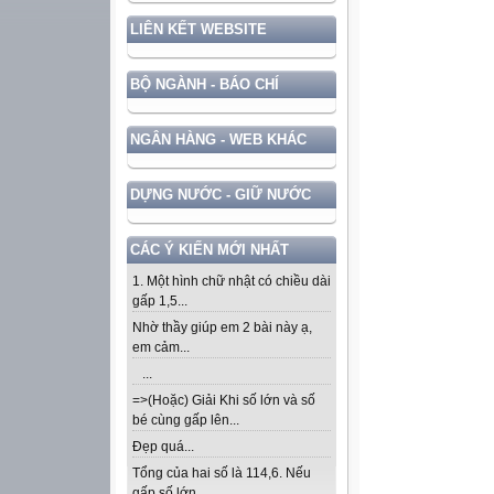
LIÊN KẾT WEBSITE
BỘ NGÀNH - BÁO CHÍ
NGÂN HÀNG - WEB KHÁC
DỰNG NƯỚC - GIỮ NƯỚC
CÁC Ý KIẾN MỚI NHẤT
1. Một hình chữ nhật có chiều dài
gấp 1,5...
Nhờ thầy giúp em 2 bài này ạ,
em cảm...
...
=>(Hoặc) Giải Khi số lớn và số
bé cùng gấp lên...
Đẹp quá...
Tổng của hai số là 114,6. Nếu
gấp số lớn...