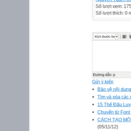
Số lượt xem: 17
Số lượt thích: 0
Kích thước font
Đường dẫn
:
p
Gửi ý kiến
Bảo vệ nội dung 
Tìm và xóa các 
15 Thế Đấu Lu
Chuyển từ Font
CÁCH TẠO MỘT 
(05/11/12)