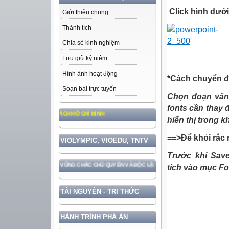
Click hình dưới 
Giới thiệu chung
Thành tích
Chia sẻ kinh nghiệm
Lưu giữ kỷ niệm
Hình ảnh hoạt động
*Cách chuyển đổ
Soạn bài trực tuyến
Chọn đoạn văn 
fonts cần thay 
 ĐỨC, PHONG CÁCH HỒ CHÍ MINH
hiển thị trong 
==>Để khỏi rắc r
VIOLYMPIC, VIOEDU, TNTV
Trước khi Save
GẮN VỚI BẢO VỆ VỮNG CHẮC CHỦ QUYỀN VÀ ĐỘC LẬP DÂN TỘC!
tích vào mục Fo
TÀI NGUYÊN - TRI THỨC
HÀNH TRÌNH PHÁ ÁN