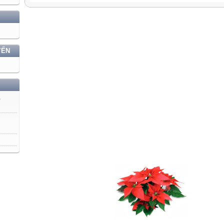
YẾN
)