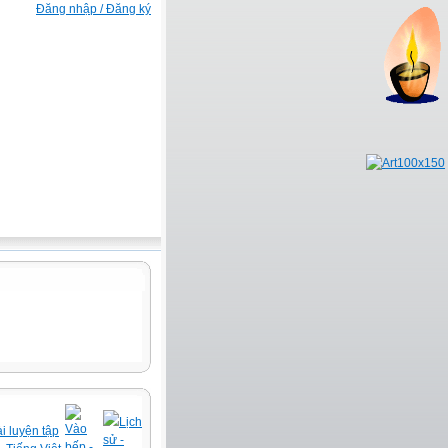
Đăng nhập / Đăng ký
Lịch
Vào
i luyện tập
sử -
bếp -