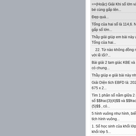
=>(Hoặc) Giải Khi số lớn v
bé cùng gấp lên...
Đẹp quá...
Tổng của hai số là 114,6. 
gấp số lớn...
Thầy giải giúp em bài này 
Tổng của hai...
22. Từ nào không đồng 
với lề lối?...
Bài giải 2 tam giác KBE v
có chung...
Thầy giúp e giải bài này nhé
Giải Diện tích EBFD là: 202
675 x 2...
Tìm 1 phân số nằm giữa 2
số $$frac{3}{4}$$ và $$frac
{5}$$ , có...
5 hình vuông như hình, biế
tích hình vuông...
1. Số học sinh của khối lớp
khối lớp 5...