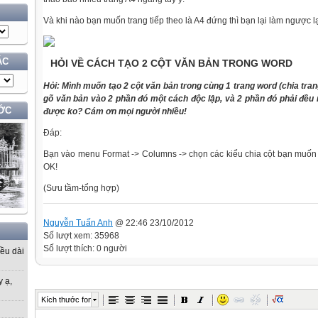
Và khi nào bạn muốn trang tiếp theo là A4 đứng thì bạn lại làm ngược lạ
ÁC
HỎI VỀ CÁCH TẠO 2 CỘT VĂN BẢN TRONG WORD
Hỏi: Mình muốn tạo 2 cột văn bản trong cùng 1 trang word (chia tran
gõ văn bản vào 2 phần đó một cách độc lập, và 2 phần đó phải đều n
ỚC
được ko? Cám ơn mọi người nhiều!
Đáp:
Bạn vào menu Format -> Columns -> chọn các kiểu chia cột bạn muốn c
OK!
(Sưu tầm-tổng hợp)
Nguyễn Tuấn Anh
@ 22:46 23/10/2012
Số lượt xem: 35968
Số lượt thích: 0 người
iều dài
y ạ,
Kích thước font