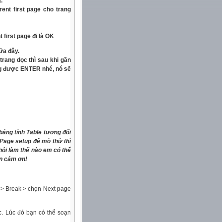
.
frent first page
cho trang
t first page
đi là OK
ữa đây.
rang dọc thì sau khi gần
ng được ENTER nhé, nó sẽ
bảng tính Table tương đối
Page setup để mò thử thì
ỏi làm thế nào em có thể
n cảm ơn!
t > Break > chọn Next page
c. Lúc đó bạn có thể soạn