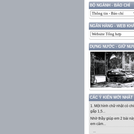
BỘ NGÀNH - BÁO CHÍ
NGÂN HÀNG - WEB KH
DỰNG NƯỚC - GIỮ NƯ
CÁC Ý KIẾN MỚI NHẤT
1. Một hình chữ nhật có ch
gấp 1,5...
Nhờ thầy giúp em 2 bài nà
em cảm...
...