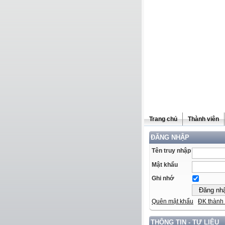
Trang chủ
Thành viên
ĐĂNG NHẬP
Tên truy nhập
Mật khẩu
Ghi nhớ
Quên mật khẩu
ĐK thành 
THÔNG TIN - TƯ LIỆU