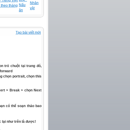
 Tiếng Việt
Nhân
Nấu
 theo tháng
vật
ăn
Tạo bài viết mới
 trỏ chuột tại trang đó,
 forward
 chọn portrait, chọn this
sert > Break > chọn Next
bạn có thể soạn thảo bao
c lại như trên là được!