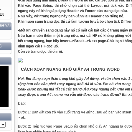
-Khi bạn dùng tính năng Break thì Word nó tạo cái Section Break nữa
Khi vào Page Setup, thì nhớ chọn cái thẻ Layout mà tick vào
Dif
ngang này nó không áp dụng Header và Footer của trang dọc nữa.
Như vậy, với trang ngang này bạn đánh lại Header cho riêng nó.
Khi
muốn
sang trang dọc thì cứ làm tương tự,và bỏ chọn tick
Diffren
PHÁT TRIỂN ĐẤT NƯỚC GẮN VỚI BẢO VỆ VỮNG CHẮC CHỦ QUYỀN VÀ ĐỘC LẬP DÂN TỘC!
-Một khi chuyển sang dạng này nó có một cái bất cập ỏ trang ngày n
Nếu
bạn
muốn
thêm một trang nữa, mà cái HF nó không giống với t
hết trang ngang, bạn hãy Insert-->Break-->Next page.Chứ bạn khô
C
dính ngay cái HF dọc đó.
Còn về trang dọc thì ổn rồi.
CÁCH XOAY NGANG KHỔ GIẤY A4 TRONG WORD
Hỏi: Em đang soạn thảo trong khổ giấy A4 đứng, vì cần chèn vào 1 
rộng hơn nên cần phải xoay ngang khổ A4 là vừa. Em có vào trong 
xoay được nhưng mà tất cả các trang đều xoay ngang hết. Cho em h
xoay được trang A4 ngang mà vẫn giữ được các trang đứng? Em xi
Đáp:
Bước 1: Bạn đặt con trỏ vào cuối trang A4 đứng, sau đó bạn vào Inser
> ok.
Bước 2: Tiếp tục vào Page Setup rồi chọn khổ giấy A4 ngang là đượ
thảo bao nhiêu trang A4 ngang tùy ý.