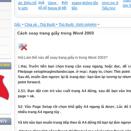
Toán-
quả
thời
án: Điệu hổ
Vàng -
xoang không tốn
chọn lọc ở
lớp 5
xổ số
tiết
ly sơn
Ngoại tệ
tiền
Tiểu học
Gốc
>
Chia sẻ - Thủ thuật
>
Thủ thuật - Kinh nghiệm
>
Cách xoay trang giấy trong Word 2003
Hỏi:Làm thế nào để xoay trang giấy in trong Word 2003?
 PHONG CÁCH HỒ CHÍ MINH
1.
Hai, Trước tiên bạn chọn trang cần xoay ngang, hoặc dọc, để con
File/page setup/magins/landscape. ở mục: Appy to, chọn: This point
Sau đó,
muốn
làm ngược lại là trang dọc: bạn làm lại tương tự nhưng
point forward.
2.
S1: Bạn
đặt
con trỏ vào cuối trang A4 đứng, sau đó bạn vào In
page > ok.
S2: Vào Page Setup rồi chọn khổ giấy A4 ngang là được. Lúc đó 
nhiêu trang A4 ngang tùy .
TNTV
Và khi nào bạn
muốn
trang tiếp theo là A4 đứng thì bạn lại làm ngượ