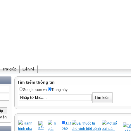
Trợ giúp
Liên hệ
Tìm kiếm thông tin
Google.com.vn
Trang này
viên
Dự
Hành
Tỉ
Bài thuốc tự
Một số
Bà
Kết
báo
trình phá
giá:
chế vĩnh biệt bệnh
bài toán