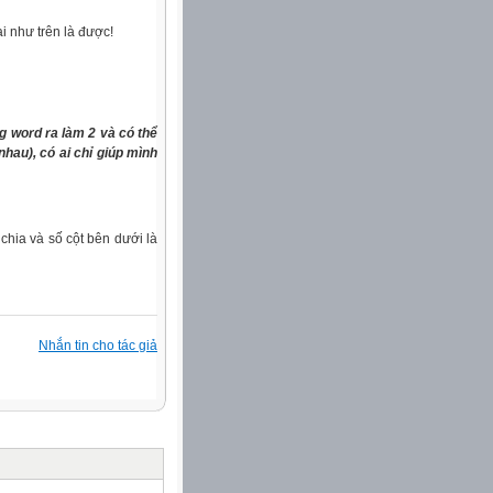
i như trên là được!
g word ra làm 2 và có thể
hau), có ai chỉ giúp mình
hia và số cột bên dưới là
Nhắn tin cho tác giả