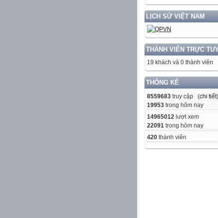
LỊCH SỬ VIỆT NAM
THÀNH VIÊN TRỰC TU
19 khách và 0 thành viên
THỐNG KÊ
8559683
truy cập (
chi tiết
19953
trong hôm nay
14965012
lượt xem
22091
trong hôm nay
420
thành viên