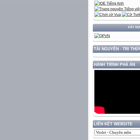
XÂY DỰNG VÀ 
TÀI NGUYÊN - TRI THỨ
HÀNH TRÌNH PHÁ ÁN
LIÊN KẾT WEBSITE