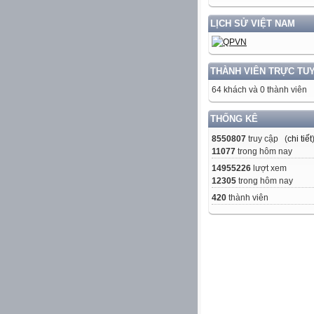
LỊCH SỬ VIỆT NAM
THÀNH VIÊN TRỰC TU
64 khách và 0 thành viên
THỐNG KÊ
8550807
truy cập (
chi tiết
11077
trong hôm nay
14955226
lượt xem
12305
trong hôm nay
420
thành viên