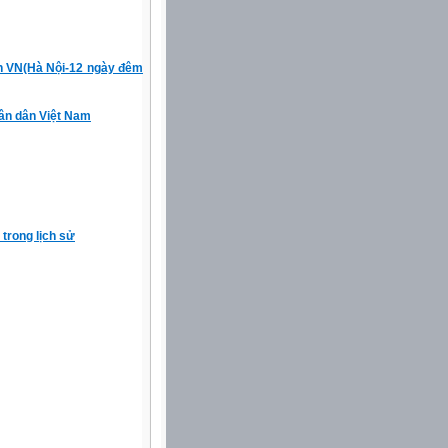
h VN(Hà Nội-12 ngày đêm
hân dân Việt Nam
 trong lịch sử