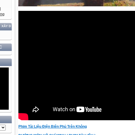
À PHÁT TRIỂN ĐẤT NƯỚC GẮN VỚI BẢO VỆ VỮNG CHẮC CHỦ QUYỀN VÀ ĐỘC LẬP DÂN TỘ
C
Phim Tài Liệu Điện Biên Phủ Trên Không