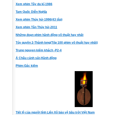
Xem phim Tây du kí-1986
Tam Quốc Diễn Nghĩa
Xem phim Thủy hử-1996(43 tập)
Xem phim Tân Thủy hử-2011
Những đoạn phim hành động võ thuật hay nhất
Túy quyền 2-Thành long(Tốp 100 phim võ thuật hay nhất)
Trung nguyen kiếm khách -P2-4
Á Châu cảnh sát-Hành động
Phim:Gác kiếm
Tiết lộ của người lính Liên Xô bảo vệ bầu trời Việt Nam