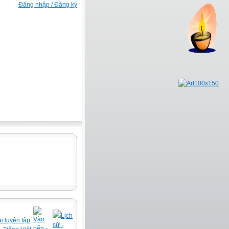
Đăng nhập / Đăng ký
Lịch
Vào
i luyện tập
sử -
bếp -