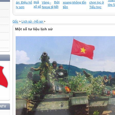
Toán-
quả
thời
án: Điệu hổ
Vàng -
xoang không tốn
chọn lọc ở
lớp 5
xổ số
tiết
ly sơn
Ngoại tệ
tiền
Tiểu học
Gốc
>
Lịch sử - Hồ sơ
>
Một số tư liệu lịch sử
HỌC TẬP VÀ LÀM THEO TƯ TƯỞNG, ĐẠO ĐỨC, PHONG CÁCH HỒ CHÍ MINH
TNTV