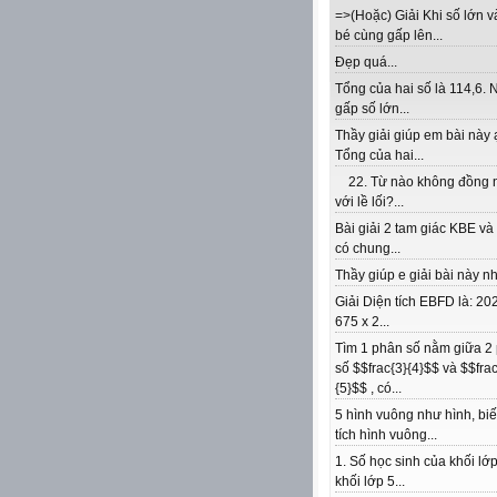
=>(Hoặc) Giải Khi số lớn v
bé cùng gấp lên...
Đẹp quá...
Tổng của hai số là 114,6. 
gấp số lớn...
Thầy giải giúp em bài này 
Tổng của hai...
22. Từ nào không đồng 
với lề lối?...
Bài giải 2 tam giác KBE v
có chung...
Thầy giúp e giải bài này nhé
Giải Diện tích EBFD là: 202
675 x 2...
Tìm 1 phân số nằm giữa 2
số $$frac{3}{4}$$ và $$frac
{5}$$ , có...
5 hình vuông như hình, biế
tích hình vuông...
1. Số học sinh của khối lớp
khối lớp 5...