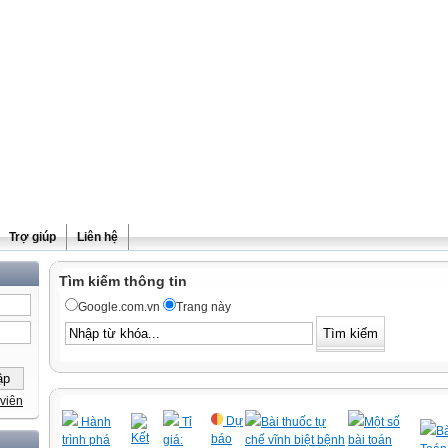
Trợ giúp
Liên hệ
Tìm kiếm thông tin
Google.com.vn
Trang này
viên
Dự
Hành
Tỉ
Bài thuốc tự
Một số
Bà
Kết
báo
trình phá
giá:
chế vĩnh biệt bệnh
bài toán