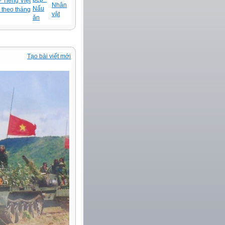
 Tiếng Việt
Nhân
Nấu
 theo tháng
vật
ăn
Tạo bài viết mới