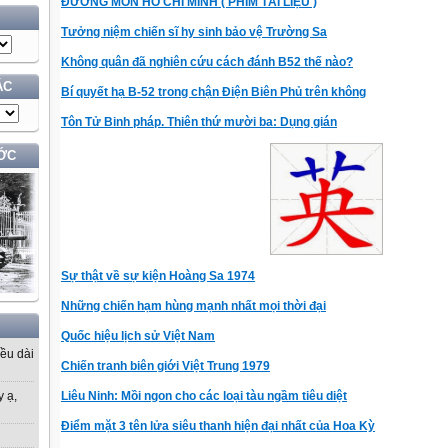
ĐƯỜNG MÒN HỒ CHÍ MINH ( PHIM TÀI LIỆU )
Tưởng niệm chiến sĩ hy sinh bảo vệ Trường Sa
Không quân đã nghiên cứu cách đánh B52 thế nào?
ÁC
Bí quyết hạ B-52 trong chận Điện Biên Phủ trên không
Tôn Tử Binh pháp. Thiên thứ mười ba: Dụng gián
ỚC
Sự thật về sự kiện Hoàng Sa 1974
Những chiến hạm hùng mạnh nhất mọi thời đại
Quốc hiệu lịch sử Việt Nam
iều dài
Chiến tranh biên giới Việt Trung 1979
Liêu Ninh: Mồi ngon cho các loại tàu ngầm tiêu diệt
y ạ,
Điểm mặt 3 tên lửa siêu thanh hiện đại nhất của Hoa Kỳ