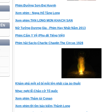
Phim:Đường Sơn Đại Huynh
Xem phim : Ngọa Hổ Tàng Long
Xem phim:TAN LONG MON KHACH SAN
YẾN
Nữ Tướng Dương Gia - Phim Hay Nhất Năm 2013
Phim:Cẩm Y Vệ (Phụ đề Tiếng Việt)
Phim hài:Saclo-Charlie Chaplin The Circus 1928
)
Khám phá một số bí mật lớn nhất của ảo thuật
Nhạc nghi lễ-Chào cờ Tổ quốc
Xem phim Thám tử Conan
Xem phim:Đi tìm bảo kiếm-Thành Long