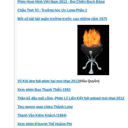
Phim Hoạt Hình Việt Nam 2012 - Đại Chiến Bạch Đằng
Châu Tinh Trì : Trường học Uy Long-Phần 1
Một số bài hát quân trường trước sau những năm 1975
Võ Khỉ đẹp full-phim hai moi nhat 2012
(Hầu Quyền)
Xem phim Bao Thanh Thiên 1993
Thần kê đấu ngô công -Phim Lý Liên Kiệt full upload moi nhat 2012
Tieu quyen quai chieu-Thành Long
Thanh Vân Kiếm Khách (1984)
Xem phim:Khuynh Thế Hoàng Phi