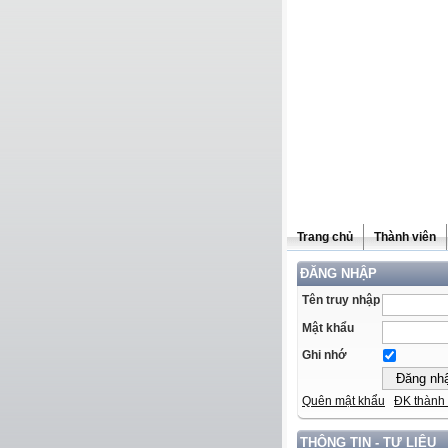
Trang chủ
Thành viên
ĐĂNG NHẬP
Tên truy nhập
Mật khẩu
Ghi nhớ
Quên mật khẩu
ĐK thành 
THÔNG TIN - TƯ LIỆU