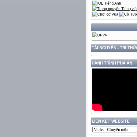
XÂY DỰNG V
TÀI NGUYÊN - TRI THỨ
HÀNH TRÌNH PHÁ ÁN
LIÊN KẾT WEBSITE