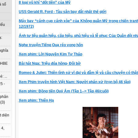
8 loại vũ khí “đốt tiền” của Mỹ
à số
USS Gerald R. Ford - Tàu sân bay đắt nhất thế giới
Máy bay “cánh cụp cánh xòe” của Không quân Mỹ trong chiến tran
Nếu
12/1972)
Ảnh tư liệu quân hiệu, cấp hiệu, phù hiệu và lễ phục Của Quân đội n
ạ:
Nghe truyện:Tiếng Quạ réo vong hôn
nghĩa
Xem phim: Lời Nguyền Kim Tự Tháp
Bài hát Nga: Triệu đóa hồng- Đôi bờ
à HBE
Romeo & Juliet: Thiên tình sử vĩ đại và đẫm lệ và câu chuyện có thật
: ...
Xem Phim truyền hình Việt Nam: Người phán xử (trọn bộ 46 tập)
5 -
Xem phim: Đồng tiền Quỷ Ám (Tập 1--> Tập 46/cuối)
 phân
Xem phim: Thiên Hạ
{3}
t diện
 4,