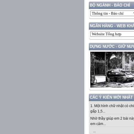
BỘ NGÀNH - BÁO CHÍ
NGÂN HÀNG - WEB KH
DỰNG NƯỚC - GIỮ NƯ
CÁC Ý KIẾN MỚI NHẤT
1. Một hình chữ nhật có ch
gấp 1,5...
Nhờ thầy giúp em 2 bài nà
em cảm...
...