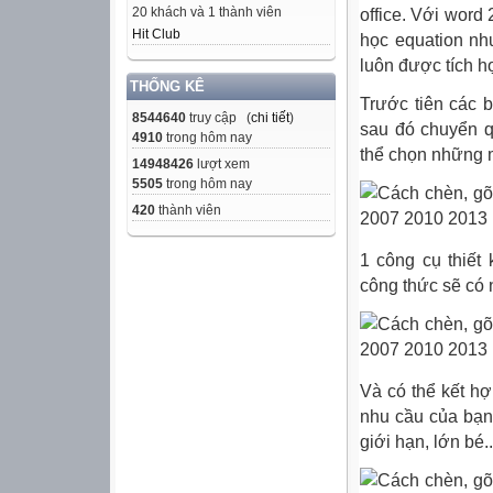
20 khách và 1 thành viên
office. Với word
Hit Club
học equation nh
luôn được tích h
THỐNG KÊ
Trước tiên các 
8544640
truy cập (
chi tiết
)
sau đó chuyển 
4910
trong hôm nay
thể chọn những 
14948426
lượt xem
5505
trong hôm nay
420
thành viên
1 công cụ thiết 
công thức sẽ có 
Và có thể kết h
nhu cầu của bạn,
giới hạn, lớn bé.