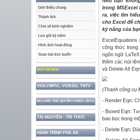
Nếu bạn không
trong MSExcel 
Giới thiệu chung
ra, việc tìm hi
Thành tích
cho Excel để c
Chia sẻ kinh nghiệm
kỹ năng của bạ
Lưu giữ kỷ niệm
ExcelEquations 
Hình ảnh hoạt động
công thức trong
ngôn ngữ LaTeX. 
Soạn bài trực tuyến
thêm các nút lệ
và Delete All Eqn
ỨC, PHONG CÁCH HỒ CHÍ MINH
VIOLYMPIC, VIOEDU, TNTV
(Thanh công cụ 
- Render Eqn: Ch
 VỚI BẢO VỆ VỮNG CHẮC CHỦ QUYỀN VÀ ĐỘC LẬP DÂN TỘC!
- Boxed Eqn: Tư
TÀI NGUYÊN - TRI THỨC
bao bọc trong mộ
- Delete Eqn: Dù
HÀNH TRÌNH PHÁ ÁN