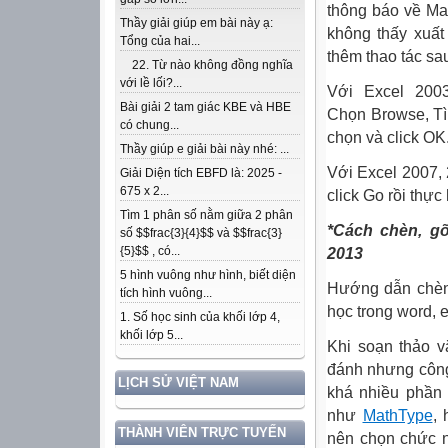
thông báo về Ma
Thầy giải giúp em bài này ạ:
không thấy xuất
Tổng của hai...
thêm thao tác sa
22. Từ nào không đồng nghĩa
với lề lối?...
Với Excel 2003
Bài giải 2 tam giác KBE và HBE
Chọn Browse, Tìm
có chung...
chọn và click OK
Thầy giúp e giải bài này nhé: ...
Với Excel 2007, 
Giải Diện tích EBFD là: 2025 -
675 x 2...
click Go rồi thự
Tìm 1 phân số nằm giữa 2 phân
*
Cách chèn, gõ
số $$frac{3}{4}$$ và $$frac{3}
{5}$$ , có...
2013
5 hình vuông như hình, biết diện
Hướng dẫn chèn 
tích hình vuông...
học trong word, 
1. Số học sinh của khối lớp 4,
khối lớp 5...
Khi soạn thảo v
đánh nhưng công
LỊCH SỬ VIỆT NAM
khá nhiều phần 
như
MathType
, 
THÀNH VIÊN TRỰC TUYẾN
nên chọn chức n