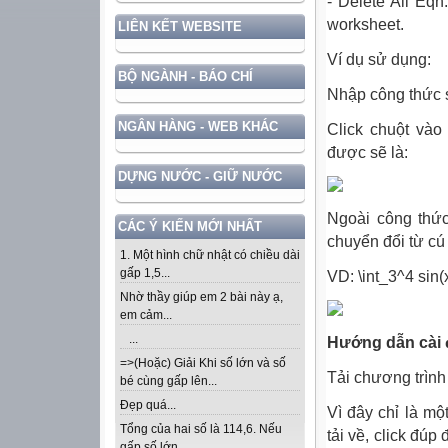
- Delete All Eqn
worksheet.
LIÊN KẾT WEBSITE
Ví dụ sử dụng:
BỘ NGÀNH - BÁO CHÍ
Nhập công thức s
NGÂN HÀNG - WEB KHÁC
Click chuột vào
được sẽ là:
DỰNG NƯỚC - GIỮ NƯỚC
Ngoài công thức
CÁC Ý KIẾN MỚI NHẤT
chuyển đổi từ c
1. Một hình chữ nhật có chiều dài
gấp 1,5...
VD: \int_3^4 sin
Nhờ thầy giúp em 2 bài này ạ,
em cảm...
...
Hướng dẫn cài 
=>(Hoặc) Giải Khi số lớn và số
Tải chương trình 
bé cùng gấp lên...
Đẹp quá...
Vì đây chỉ là mộ
Tổng của hai số là 114,6. Nếu
tải về, click đúp
gấp số lớn...