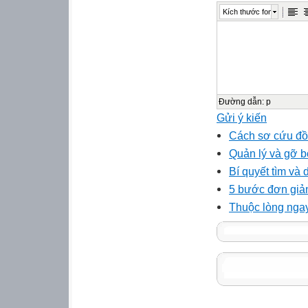
Kích thước font
Đường dẫn
:
p
Gửi ý kiến
Cách sơ cứu đồ
Quản lý và gỡ b
Bí quyết tìm và 
5 bước đơn giản
Thuộc lòng ngay 