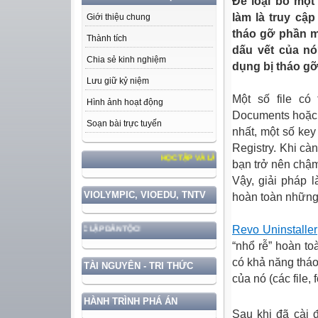
Để loại bỏ một
làm là truy cập
Giới thiệu chung
tháo gỡ phần m
Thành tích
dấu vết của nó
Chia sẻ kinh nghiệm
dụng bị tháo gỡ
Lưu giữ kỷ niệm
Một số file
có
t
Hình ảnh hoạt động
Documents hoặc m
Soạn bài trực tuyến
nhất, một số key
Registry. Khi cà
HỌC TẬP VÀ LÀM THEO TƯ TƯỞNG, ĐẠO ĐỨC, PHONG CÁ
bạn
trở nên chậm
Vậy, giải pháp 
VIOLYMPIC, VIOEDU, TNTV
hoàn toàn những 
Revo Uninstaller
ỀN VÀ ĐỘC LẬP DÂN TỘC!
“nhổ rễ” hoàn t
có
khả năng tháo 
TÀI NGUYÊN - TRI THỨC
của nó (các file, 
HÀNH TRÌNH PHÁ ÁN
Sau khi đã cài 