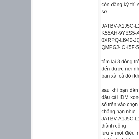
còn đăng ký thì
sợ
JATBV-A1J5C-
K55AH-9YES5-
0XRPQ-LI940-J
QMPGJ-IOK5F-
tóm lại 3 dòng 
đến được nơi nha
bạn xài cả đời
sau khi bạn dán 3
đầu cài IDM xon
số trên vào chọn
chảng hạn như
JATBV-A1J5C-L1K5
thành công
lưu ý một đièu 