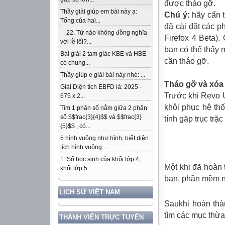
được tháo gỡ.
Thầy giải giúp em bài này ạ:
Chú ý:
hãy cẩn 
Tổng của hai...
đã cài đặt các p
22. Từ nào không đồng nghĩa
Firefox 4 Beta).
với lề lối?...
bạn
có
thể thấy m
Bài giải 2 tam giác KBE và HBE
cần
tháo gỡ.
có chung...
Thầy giúp e giải bài này nhé: ...
Tháo gỡ và xóa
Giải Diện tích EBFD là: 2025 -
Trước khi Revo U
675 x 2...
khôi phục hệ th
Tìm 1 phân số nằm giữa 2 phân
số $$frac{3}{4}$$ và $$frac{3}
tính gặp trục trặc
{5}$$ , có...
5 hình vuông như hình, biết diện
tích hình vuông...
1. Số học sinh của khối lớp 4,
Một khi đã hoàn 
khối lớp 5...
bạn
, phần mềm n
LỊCH SỬ VIỆT NAM
Saukhi hoàn thà
tìm các mục thừa 
THÀNH VIÊN TRỰC TUYẾN