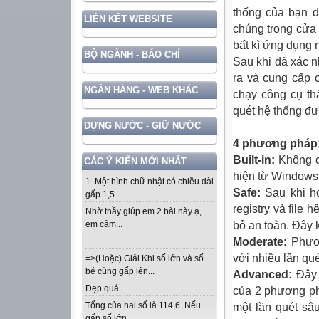
thống của
bạn
đ
LIÊN KẾT WEBSITE
chúng trong cửa
bất kì ứng dụng 
BỘ NGÀNH - BÁO CHÍ
Sau khi đã xác 
ra và cung cấp
NGÂN HÀNG - WEB KHÁC
chạy công cụ th
quét hệ thống đư
DỰNG NƯỚC - GIỮ NƯỚC
4 phương pháp
Built-in:
Không
CÁC Ý KIẾN MỚI NHẤT
hiện từ Windows 
1. Một hình chữ nhật có chiều dài
Safe:
Sau khi h
gấp 1,5...
registry và file 
Nhờ thầy giúp em 2 bài này ạ,
bỏ an toàn. Đây 
em cảm...
Moderate:
Phươn
...
với nhiều lần qué
=>(Hoặc) Giải Khi số lớn và số
bé cùng gấp lên...
Advanced:
Đây 
Đẹp quá...
của 2 phương ph
Tổng của hai số là 114,6. Nếu
một lần quét sâ
gấp số lớn...