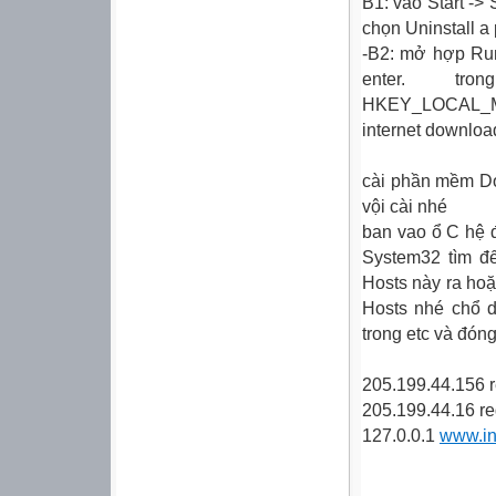
B1: vào Start ->
chọn Uninstall a
-B2: mở hợp Run
enter. tr
HKEY_LOCAL_MA
internet downlo
cài phần mềm D
vội cài nhé
ban vao ổ C hệ đ
System32 tìm đế
Hosts này ra hoặ
Hosts nhé chổ dư
trong etc và đóng 
205.199.44.156 
205.199.44.16 re
127.0.0.1
www.in