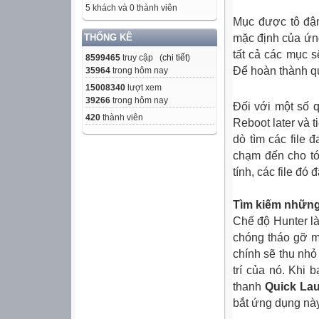
5 khách và 0 thành viên
Mục được tô đậm
mặc định của ứ
THỐNG KÊ
tất cả các mục 
8599465
truy cập (
chi tiết
)
Để hoàn thành qu
35964
trong hôm nay
15008340
lượt xem
39266
trong hôm nay
Đối với một số q
420
thành viên
Reboot later và 
dò tìm các file 
chạm đến cho tớ
tính, các file đó
Tìm kiếm nhữn
Chế độ Hunter là
chóng tháo gỡ m
chính sẽ thu nhỏ
trí của nó. Khi
b
thanh
Quick La
bắt ứng dụng này