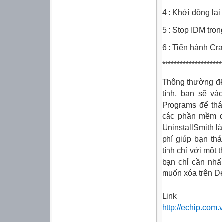
4 : Khởi động lạ
5 : Stop IDM tro
6 : Tiến hành Cra
********************
Thông thường
đ
tính, bạn sẽ và
Programs
để
thá
các
phần
mềm đó
UninstallSmith l
phí giúp bạn th
tính chỉ với một t
bạn chỉ cần nhấ
muốn xóa trên De
Link
http://echip.com