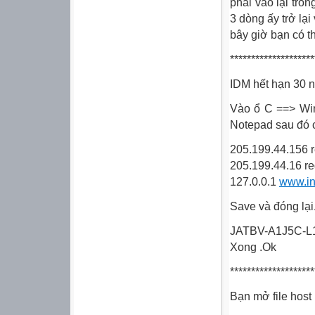
phải vào lại tro
3 dòng ấy trở lạ
bây giờ bạn có th
********************
IDM hết hạn 30 n
Vào ổ C ==> Win
Notepad sau đó 
205.199.44.156 
205.199.44.16 re
127.0.0.1
www.in
Save và đóng lại
JATBV-A1J5C-
Xong .Ok
********************
Bạn mở file hos