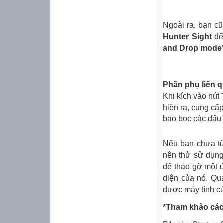
Ngoài ra,
bạn
c
Hunter Sight
để 
and Drop mode
Phần phụ liên 
Khi kích vào nút
hiện ra, cung cấ
bao bọc các dấu 
Nếu
bạn
chưa từ
nên thử sử dụng
để tháo gỡ một ứ
diện của nó. Qu
được máy tính củ
*Tham khảo các