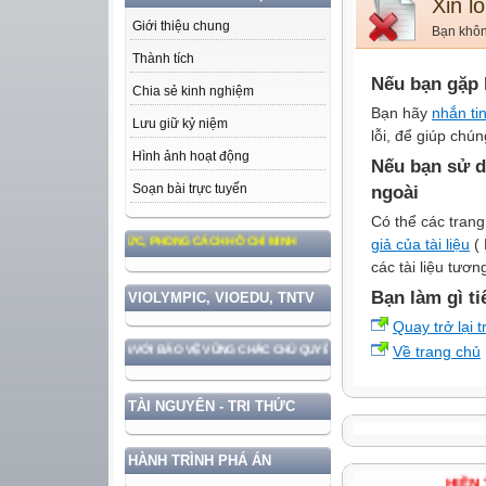
Xin lỗ
Giới thiệu chung
Bạn không
Thành tích
Nếu bạn gặp 
Chia sẻ kinh nghiệm
Bạn hãy
nhắn ti
Lưu giữ kỷ niệm
lỗi, để giúp chún
Hình ảnh hoạt động
Nếu bạn sử d
Soạn bài trực tuyến
ngoài
Có thể các trang
giả của tài liệu
( 
 TƯ TƯỞNG, ĐẠO ĐỨC, PHONG CÁCH HỒ CHÍ MINH
các tài liệu tươ
Bạn làm gì ti
VIOLYMPIC, VIOEDU, TNTV
Quay trở lại 
Về trang chủ
IỂN ĐẤT NƯỚC GẮN VỚI BẢO VỆ VỮNG CHẮC CHỦ QUYỀN VÀ ĐỘC LẬP DÂN TỘC!
TÀI NGUYÊN - TRI THỨC
HÀNH TRÌNH PHÁ ÁN
HI