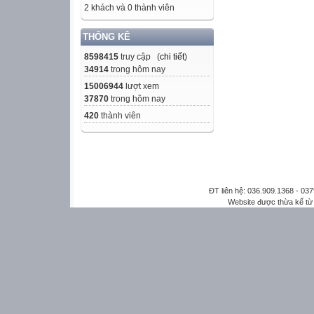
2 khách và 0 thành viên
THỐNG KÊ
8598415
truy cập (
chi tiết
)
34914
trong hôm nay
15006944
lượt xem
37870
trong hôm nay
420
thành viên
ĐT liên hệ: 036.909.1368 - 0
Website được thừa kế t