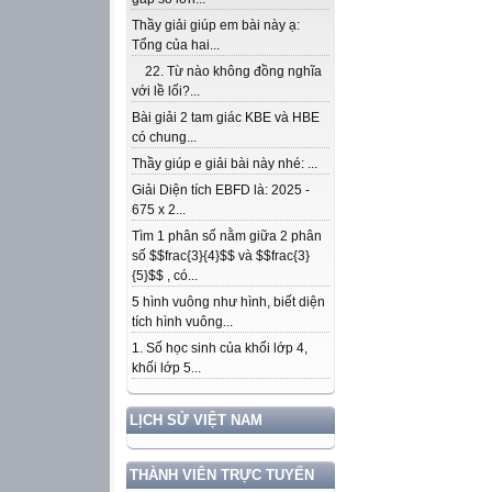
Thầy giải giúp em bài này ạ:
Tổng của hai...
22. Từ nào không đồng nghĩa
với lề lối?...
Bài giải 2 tam giác KBE và HBE
có chung...
Thầy giúp e giải bài này nhé: ...
Giải Diện tích EBFD là: 2025 -
675 x 2...
Tìm 1 phân số nằm giữa 2 phân
số $$frac{3}{4}$$ và $$frac{3}
{5}$$ , có...
5 hình vuông như hình, biết diện
tích hình vuông...
1. Số học sinh của khối lớp 4,
khối lớp 5...
LỊCH SỬ VIỆT NAM
THÀNH VIÊN TRỰC TUYẾN