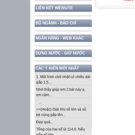
LIÊN KẾT WEBSITE
BỘ NGÀNH - BÁO CHÍ
NGÂN HÀNG - WEB KHÁC
DỰNG NƯỚC - GIỮ NƯỚC
CÁC Ý KIẾN MỚI NHẤT
1. Một hình chữ nhật có chiều dài
gấp 1,5...
Nhờ thầy giúp em 2 bài này ạ,
em cảm...
...
=>(Hoặc) Giải Khi số lớn và số
bé cùng gấp lên...
Đẹp quá...
Tổng của hai số là 114,6. Nếu
gấp số lớn...