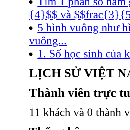
Tìm 1 phân số nằm 
{4}$$ và $$frac{3}{5}
5 hình vuông như hì
vuông...
1. Số học sinh của k
LỊCH SỬ VIỆT 
Thành viên trực t
11 khách và 0 thành v