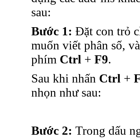
sau:
Bước 1:
Đặt con trỏ c
muốn viết phân số, v
phím
Ctrl
+
F9
.
Sau khi nhấn
Ctrl
+
nhọn như sau:
Bước 2:
Trong dấu n