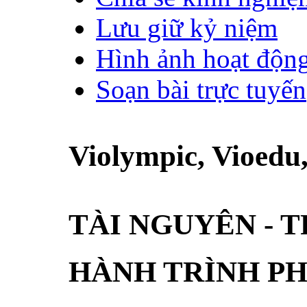
Lưu giữ kỷ niệm
Hình ảnh hoạt độn
Soạn bài trực tuyến
Violympic, Vioed
TÀI NGUYÊN - 
HÀNH TRÌNH PH