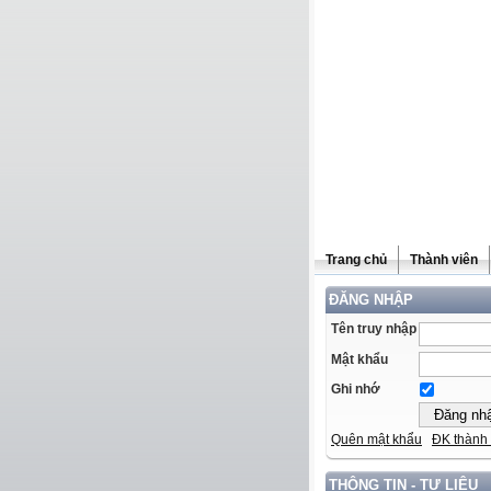
Trang chủ
Thành viên
ĐĂNG NHẬP
Tên truy nhập
Mật khẩu
Ghi nhớ
Quên mật khẩu
ĐK thành 
THÔNG TIN - TƯ LIỆU