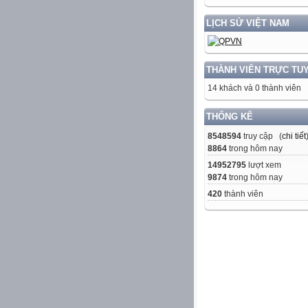
LỊCH SỬ VIỆT NAM
THÀNH VIÊN TRỰC TU
14 khách và 0 thành viên
THỐNG KÊ
8548594
truy cập (
chi tiết
8864
trong hôm nay
14952795
lượt xem
9874
trong hôm nay
420
thành viên