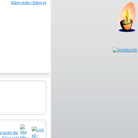
Đăng nhập / Đăng ký
Lịch
Vào
i luyện tập
sử -
bếp -