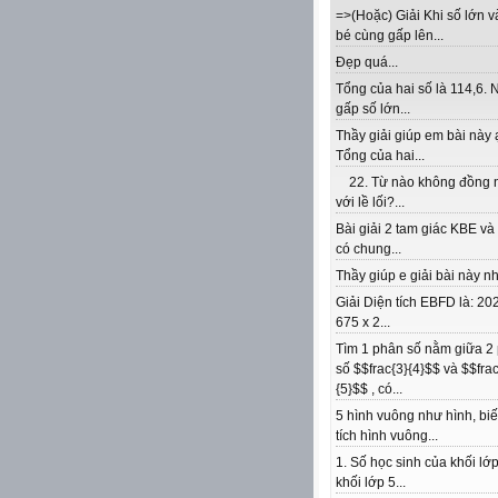
=>(Hoặc) Giải Khi số lớn v
bé cùng gấp lên...
Đẹp quá...
Tổng của hai số là 114,6. 
gấp số lớn...
Thầy giải giúp em bài này 
Tổng của hai...
22. Từ nào không đồng 
với lề lối?...
Bài giải 2 tam giác KBE v
có chung...
Thầy giúp e giải bài này nhé
Giải Diện tích EBFD là: 202
675 x 2...
Tìm 1 phân số nằm giữa 2
số $$frac{3}{4}$$ và $$frac
{5}$$ , có...
5 hình vuông như hình, biế
tích hình vuông...
1. Số học sinh của khối lớp
khối lớp 5...