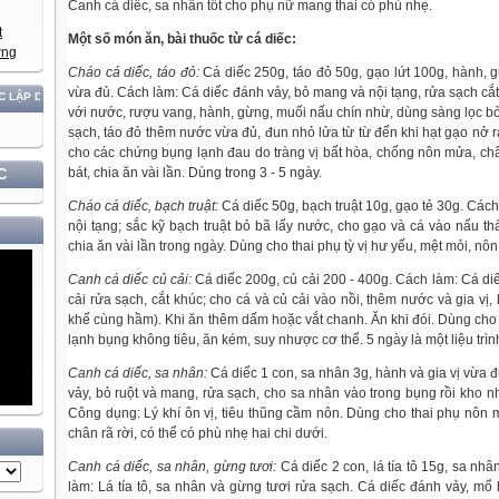
Canh cá diếc, sa nhân tốt cho phụ nữ mang thai có phù nhẹ.
Một số món ăn, bài thuốc từ cá diếc:
Cháo cá diếc, táo đỏ:
Cá diếc 250g, táo đỏ 50g, gạo lứt 100g, hành, 
vừa đủ. Cách làm: Cá diếc đánh vảy, bỏ mang và nội tạng, rửa sạch cắ
ÂN TỘC!
với nước, rượu vang, hành, gừng, muối nấu chín nhừ, dùng sàng lọc bỏ
sạch, táo đỏ thêm nước vừa đủ, đun nhỏ lửa từ từ đến khi hạt gạo nở
cho các chứng bụng lạnh đau do tràng vị bất hòa, chống nôn mửa, châ
bát, chia ăn vài lần. Dùng trong 3 - 5 ngày.
C
Cháo cá diếc, bạch truật:
Cá diếc 50g, bạch truật 10g, gạo tẻ 30g. Cách
nội tạng; sắc kỹ bạch truật bỏ bã lấy nước, cho gạo và cá vào nấu th
chia ăn vài lần trong ngày. Dùng cho thai phụ tỳ vị hư yếu, mệt mỏi, nôn
Canh cá diếc củ cải:
Cá diếc 200g, củ cải 200 - 400g. Cách làm: Cá diế
cải rửa sạch, cắt khúc; cho cá và củ cải vào nồi, thêm nước và gia vị
khế cùng hầm). Khi ăn thêm dấm hoặc vắt chanh. Ăn khi đói. Dùng cho
lạnh bụng không tiêu, ăn kém, suy nhược cơ thể. 5 ngày là một liệu trìn
Canh cá diếc, sa nhân:
Cá diếc 1 con, sa nhân 3g, hành và gia vị vừa 
vảy, bỏ ruột và mang, rửa sạch, cho sa nhân vào trong bụng rồi kho nh
Công dụng: Lý khí ôn vị, tiêu thũng cầm nôn. Dùng cho thai phụ nôn m
chân rã rời, có thể có phù nhẹ hai chi dưới.
Canh cá diếc, sa nhân, gừng tươi:
Cá diếc 2 con, lá tía tô 15g, sa nhâ
làm: Lá tía tô, sa nhân và gừng tươi rửa sạch. Cá diếc đánh vảy, mổ 