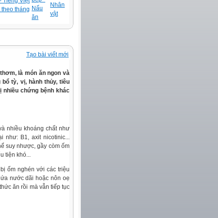
 Tiếng Việt
Nhân
Nấu
 theo tháng
vật
ăn
Tạo bài viết mới
vị thơm, là món ăn ngon và
bổ tỳ, vị, hành thủy, tiêu
trị nhiều chứng bệnh khác
, và nhiều khoáng chất như
hư: B1, axit nicotinic...
thể suy nhược, gầy còm ốm
 tiện khó...
 bị ốm nghén với các triệu
, ứa nước dãi hoặc nôn oẹ
thức ăn rồi mà vẫn tiếp tục