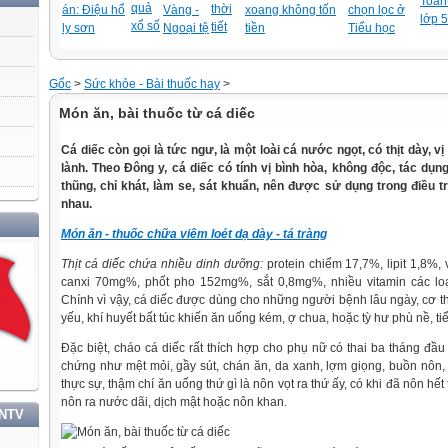
Toán-
quả
thời
án: Điệu hổ
Vàng -
xoang không tốn
chọn lọc ở
lớp 5
xổ số
tiết
ly sơn
Ngoại tệ
tiền
Tiểu học
Gốc
>
Sức khỏe - Bài thuốc hay
>
Món ăn, bài thuốc từ cá diếc
Cá diếc còn gọi là tức ngư, là một loài cá nước ngọt, có thịt dày, 
lành. Theo Đông y, cá diếc có tính vị bình hòa, không độc, tác dụng 
thũng, chỉ khát, làm se, sát khuẩn, nên được sử dụng trong điều 
nhau.
Món ăn - thuốc chữa viêm loét dạ dày - tá tràng
Thịt cá diếc chứa nhiều dinh dưỡng:
protein chiếm 17,7%, lipit 1,8%
canxi 70mg%, phốt pho 152mg%, sắt 0,8mg%, nhiều vitamin các loại n
Chính vì vậy, cá diếc được dùng cho những người bệnh lâu ngày, cơ 
yếu, khí huyết bất túc khiến ăn uống kém, ợ chua, hoặc tỳ hư phù nề, tiểu
Đặc biệt, cháo cá diếc rất thích hợp cho phụ nữ có thai ba tháng đầu
chứng như mệt mỏi, gầy sút, chán ăn, da xanh, lợm giọng, buồn nôn
thực sự, thậm chí ăn uống thứ gì là nôn vọt ra thứ ấy, có khi đã nôn hết 
nôn ra nước dãi, dịch mật hoặc nôn khan.
TNTV