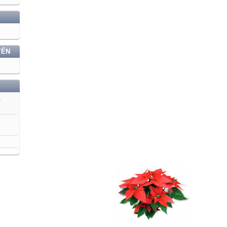
YẾN
)