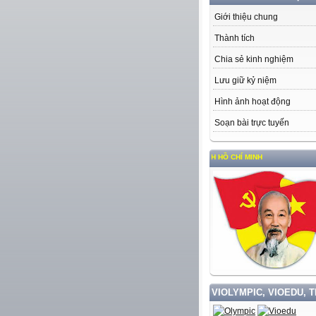
Giới thiệu chung
Thành tích
Chia sẻ kinh nghiệm
Lưu giữ kỷ niệm
Hình ảnh hoạt động
Soạn bài trực tuyến
ẬP VÀ LÀM THEO TƯ TƯỞNG, ĐẠO ĐỨC, PHONG CÁCH HỒ CHÍ MINH
VIOLYMPIC, VIOEDU, 