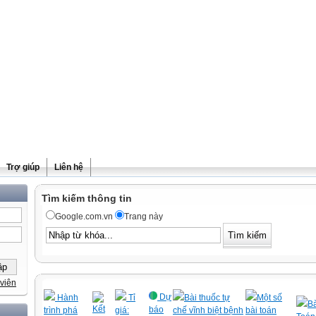
Trợ giúp
Liên hệ
Tìm kiếm thông tin
Google.com.vn
Trang này
viên
Dự
Hành
Tỉ
Bài thuốc tự
Một số
Bà
Kết
báo
trình phá
giá:
chế vĩnh biệt bệnh
bài toán