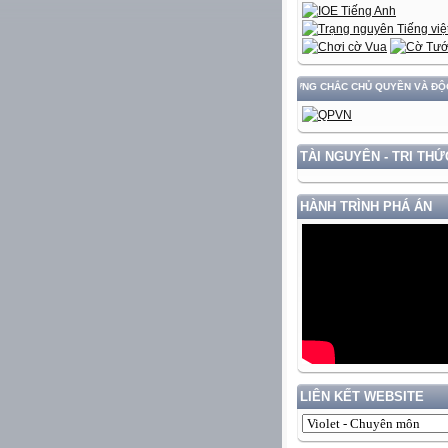
ỰNG VÀ PHÁT TRIỂN ĐẤT NƯỚC GẮN VỚI BẢO VỆ VỮNG CHẮC CHỦ QUYỀN VÀ ĐỘC LẬP D
TÀI NGUYÊN - TRI THỨ
HÀNH TRÌNH PHÁ ÁN
LIÊN KẾT WEBSITE