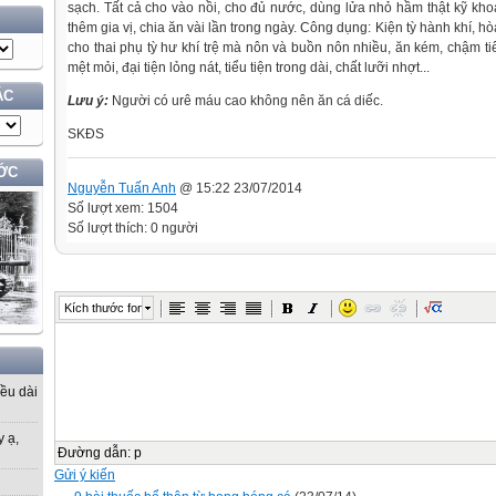
sạch. Tất cả cho vào nồi, cho đủ nước, dùng lửa nhỏ hầm thật kỹ kho
thêm gia vị, chia ăn vài lần trong ngày. Công dụng: Kiện tỳ hành khí, hò
cho thai phụ tỳ hư khí trệ mà nôn và buồn nôn nhiều, ăn kém, chậm t
mệt mỏi, đại tiện lỏng nát, tiểu tiện trong dài, chất lưỡi nhợt...
ÁC
Lưu ý:
Người có urê máu cao không nên ăn cá diếc.
SKĐS
ỚC
Nguyễn Tuấn Anh
@ 15:22 23/07/2014
Số lượt xem: 1504
Số lượt thích: 0 người
Kích thước font
iều dài
y ạ,
Đường dẫn
:
p
Gửi ý kiến