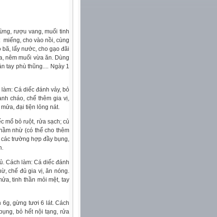
gừng, rượu vang, muối tinh
t miếng, cho vào nồi, cùng
 bã, lấy nước, cho gạo đãi
 ra, nêm muối vừa ăn. Dùng
n tay phù thũng.... Ngày 1
 làm: Cá diếc đánh vảy, bỏ
ành cháo, chế thêm gia vị,
 mửa, đại tiện lỏng nát.
c mổ bỏ ruột, rửa sạch; củ
, hầm nhừ (có thể cho thêm
 các trường hợp đầy bụng,
h.
đủ. Cách làm: Cá diếc đánh
ừ, chế đủ gia vị, ăn nóng.
ửa, tinh thần mỏi mệt, tay
n 6g, gừng tươi 6 lát. Cách
bụng, bỏ hết nội tạng, rửa