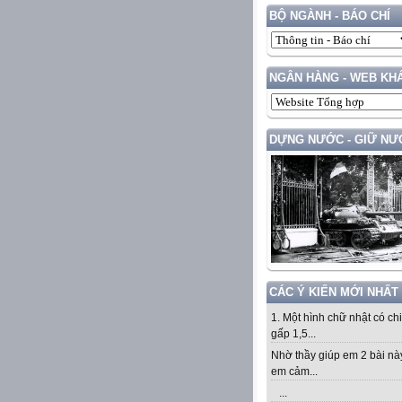
BỘ NGÀNH - BÁO CHÍ
NGÂN HÀNG - WEB KH
DỰNG NƯỚC - GIỮ NƯ
CÁC Ý KIẾN MỚI NHẤT
1. Một hình chữ nhật có ch
gấp 1,5...
Nhờ thầy giúp em 2 bài nà
em cảm...
...