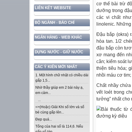
cơ thể bài trừ đ
LIÊN KẾT WEBSITE
dưỡng trong đậu 
các vi chất như:
BỘ NGÀNH - BÁO CHÍ
linolenic. Những
Đậu bắp (okra) r
NGÂN HÀNG - WEB KHÁC
hòa tan. 1/2 ch
đậu bắp còn tươ
DỰNG NƯỚC - GIỮ NƯỚC
xơ mang đến nhi
cân; kiểm soát l
CÁC Ý KIẾN MỚI NHẤT
thiện tiêu hóa;
nhồi máu cơ tim;
1. Một hình chữ nhật có chiều dài
gấp 1,5...
Chất nhầy chứa 
Nhờ thầy giúp em 2 bài này ạ,
vết loét trong 
em cảm...
tưởng” nhất cho
...
=>(Hoặc) Giải Khi số lớn và số
bé cùng gấp lên...
Đẹp quá...
Tổng của hai số là 114,6. Nếu
gấp số lớn...