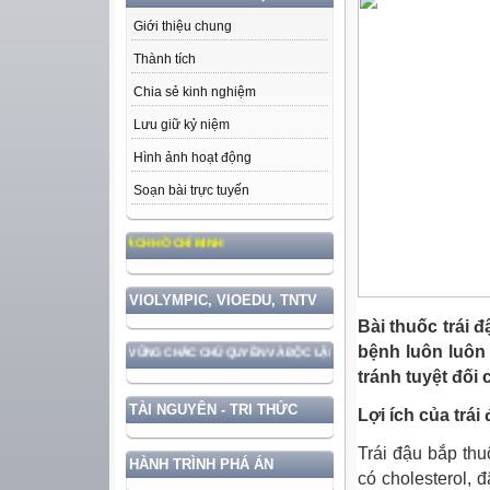
Giới thiệu chung
Thành tích
Chia sẻ kinh nghiệm
Lưu giữ kỷ niệm
Hình ảnh hoạt động
Soạn bài trực tuyến
O ĐỨC, PHONG CÁCH HỒ CHÍ MINH
VIOLYMPIC, VIOEDU, TNTV
Bài thuốc trái 
bệnh luôn luôn
GẮN VỚI BẢO VỆ VỮNG CHẮC CHỦ QUYỀN VÀ ĐỘC LẬP DÂN TỘC!
tránh tuyệt đối 
TÀI NGUYÊN - TRI THỨC
Lợi ích của trái
Trái đậu bắp thu
HÀNH TRÌNH PHÁ ÁN
có cholesterol, 