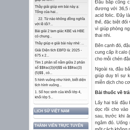
Đậu bắp cũng ch
Thầy giải giúp em bài này ạ:
đương với 36,5 
Tổng của hai...
acid folic. Đây 
22. Từ nào không đồng nghĩa
thể, đặc biệt đố
với lề lối?...
vì giúp phòng ng
Bài giải 2 tam giác KBE và HBE
thai nhi.
có chung...
Thầy giúp e giải bài này nhé: ...
Bên cạnh đó, đậ
Giải Diện tích EBFD là: 2025 -
cung cấp ít calo
675 x 2...
cho mỗi chén đậ
Tìm 1 phân số nằm giữa 2 phân
số $$frac{3}{4}$$ và $$frac{3}
Ngoài ra, đậu bắ
{5}$$ , có...
giúp duy trì sự
5 hình vuông như hình, biết diện
miễn dịch cho cơ
tích hình vuông...
Bài thuốc về tr
1. Số học sinh của khối lớp 4,
khối lớp 5...
Lấy hai trái đậu 
dọc rồi cho vào
LỊCH SỬ VIỆT NAM
sau, trước khi ă
ngâm đó. Uống m
THÀNH VIÊN TRỰC TUYẾN
một cách không 