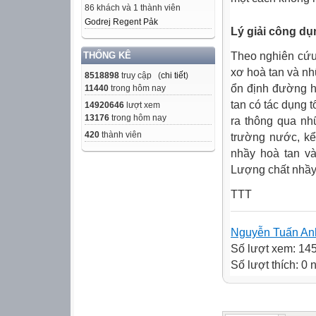
86 khách và 1 thành viên
Godrej Regent Pảk
Lý giải công dụ
Theo nghiên cứu
THỐNG KÊ
xơ hoà tan và nh
8518898
truy cập (
chi tiết
)
ổn định đường hu
11440
trong hôm nay
tan có tác dụng t
14920646
lượt xem
13176
trong hôm nay
ra thông qua nh
420
thành viên
trường nước, kể
nhầy hoà tan và
Lượng chất nhầy 
TTT
Nguyễn Tuấn An
Số lượt xem: 14
Số lượt thích: 0