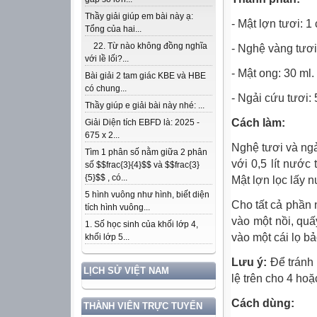
Thầy giải giúp em bài này ạ:
- Mật lợn tươi: 1
Tổng của hai...
22. Từ nào không đồng nghĩa
- Nghệ vàng tươi:
với lề lối?...
- Mật ong: 30 ml.
Bài giải 2 tam giác KBE và HBE
có chung...
- Ngải cứu tươi:
Thầy giúp e giải bài này nhé: ...
Cách làm:
Giải Diện tích EBFD là: 2025 -
675 x 2...
Nghệ tươi và ngả
Tìm 1 phân số nằm giữa 2 phân
với 0,5 lít nước
số $$frac{3}{4}$$ và $$frac{3}
{5}$$ , có...
Mật lợn lọc lấy n
5 hình vuông như hình, biết diện
Cho tất cả phần
tích hình vuông...
vào một nồi, quấ
1. Số học sinh của khối lớp 4,
vào một cái lọ b
khối lớp 5...
Lưu ý:
Để tránh 
LỊCH SỬ VIỆT NAM
lệ trên cho 4 hoặ
Cách dùng:
THÀNH VIÊN TRỰC TUYẾN