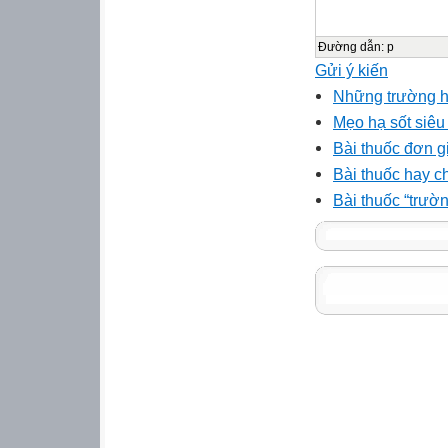
Đường dẫn
:
p
Gửi ý kiến
Những trường hợ
Mẹo hạ sốt siêu
Bài thuốc đơn gi
Bài thuốc hay c
Bài thuốc “trườ