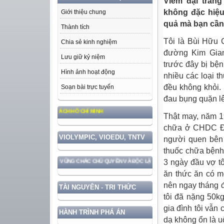
Viêm đại tràng 
không đặc hiệu
Giới thiệu chung
quả mà bạn cần
Thành tích
Tôi là Bùi Hữu 
Chia sẻ kinh nghiệm
đường Kim Gian
Lưu giữ kỷ niệm
trước đây bị bện
Hình ảnh hoạt động
nhiều các loại t
đều không khỏi. 
Soạn bài trực tuyến
đau bụng quặn lê
ẠO ĐỨC, PHONG CÁCH HỒ CHÍ MINH
Thật may, năm 1
chữa ở CHDC Đức
VIOLYMPIC, VIOEDU, TNTV
người quen bên 
thuốc chữa bệnh 
3 ngày đầu vợ tô
 GẮN VỚI BẢO VỆ VỮNG CHẮC CHỦ QUYỀN VÀ ĐỘC LẬP DÂN TỘC!
ăn thức ăn có mỡ
nên ngay tháng đ
TÀI NGUYÊN - TRI THỨC
tôi đã nặng 50k
gia đình tôi vẫn 
HÀNH TRÌNH PHÁ ÁN
dạ không ổn là u