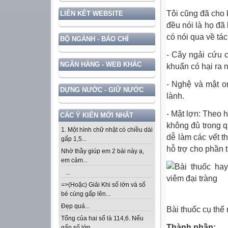
Tôi cũng đã cho 
LIÊN KẾT WEBSITE
đều nói là họ đã
có nói qua về tá
BỘ NGÀNH - BÁO CHÍ
- Cây ngải cứu c
NGÂN HÀNG - WEB KHÁC
khuẩn có hại ra n
- Nghệ và mật o
DỰNG NƯỚC - GIỮ NƯỚC
lành.
- Mật lợn: Theo h
CÁC Ý KIẾN MỚI NHẤT
không đủ trong q
1. Một hình chữ nhật có chiều dài
dễ làm các vết th
gấp 1,5...
hỗ trợ cho phần t
Nhờ thầy giúp em 2 bài này ạ,
em cảm...
...
=>(Hoặc) Giải Khi số lớn và số
bé cùng gấp lên...
Đẹp quá...
Bài thuốc cụ thể
Tổng của hai số là 114,6. Nếu
Thành phần:
gấp số lớn...