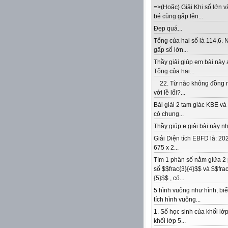
=>(Hoặc) Giải Khi số lớn v
bé cùng gấp lên...
Đẹp quá...
Tổng của hai số là 114,6. 
gấp số lớn...
Thầy giải giúp em bài này 
Tổng của hai...
22. Từ nào không đồng 
với lề lối?...
Bài giải 2 tam giác KBE v
có chung...
Thầy giúp e giải bài này nhé
Giải Diện tích EBFD là: 202
675 x 2...
Tìm 1 phân số nằm giữa 2
số $$frac{3}{4}$$ và $$frac
{5}$$ , có...
5 hình vuông như hình, biế
tích hình vuông...
1. Số học sinh của khối lớp
khối lớp 5...