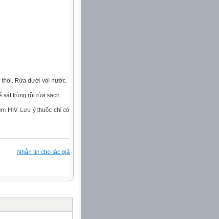
 ĐỘC LẬP DÂN TỘC!
thôi. Rửa dưới vòi nước.
sát trùng rồi rửa sạch.
m HIV. Lưu ý thuốc chỉ có
Nhắn tin cho tác giả