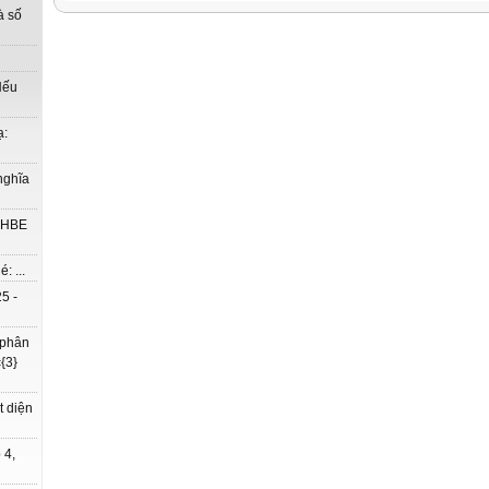
à số
Nếu
ạ:
nghĩa
à HBE
: ...
5 -
 phân
{3}
t diện
 4,