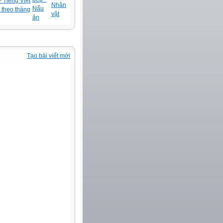
 Tiếng Việt
Nhân
Nấu
 theo tháng
vật
ăn
Tạo bài viết mới