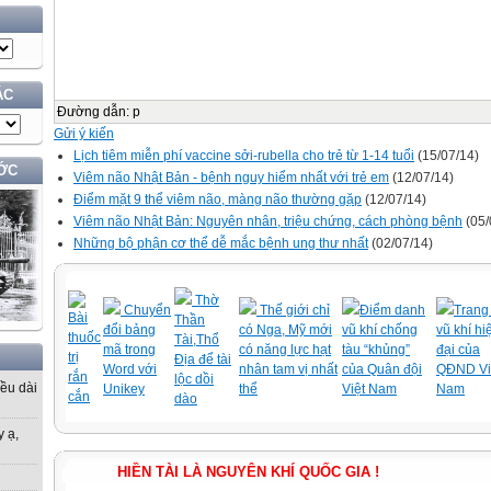
ÁC
Đường dẫn
:
p
Gửi ý kiến
Lịch tiêm miễn phí vaccine sởi-rubella cho trẻ từ 1-14 tuổi
(15/07/14)
ỚC
Viêm não Nhật Bản - bệnh nguy hiểm nhất với trẻ em
(12/07/14)
Điểm mặt 9 thể viêm não, màng não thường gặp
(12/07/14)
Viêm não Nhật Bản: Nguyên nhân, triệu chứng, cách phòng bệnh
(05/
Những bộ phận cơ thể dễ mắc bệnh ung thư nhất
(02/07/14)
Thờ
Chuyển
Thế giới chỉ
Điểm danh
Trang 
Bài
Thần
đổi bảng
có Nga, Mỹ mới
vũ khí chống
vũ khí hi
thuốc
Tài,Thổ
mã trong
có năng lực hạt
tàu “khủng”
đại của
trị
Địa để tài
Word với
nhân tam vị nhất
của Quân đội
QĐND Vi
rắn
lộc dồi
iều dài
Unikey
thể
Việt Nam
Nam
cắn
dào
y ạ,
HIỀN TÀI LÀ NGUYÊN KHÍ QUỐC GIA !