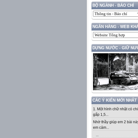
BỘ NGÀNH - BÁO CHÍ
NGÂN HÀNG - WEB KH
DỰNG NƯỚC - GIỮ NƯ
CÁC Ý KIẾN MỚI NHẤT
1. Một hình chữ nhật có ch
gấp 1,5...
Nhờ thầy giúp em 2 bài nà
em cảm...
...