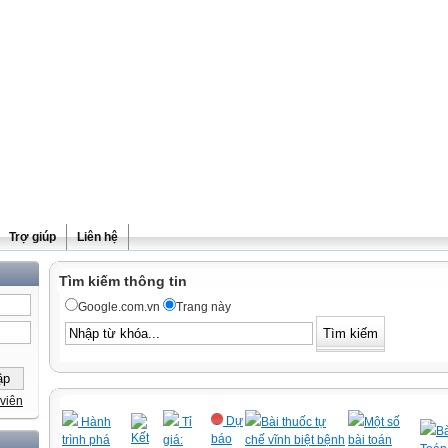
Trợ giúp
Liên hệ
Tìm kiếm thông tin
Google.com.vn
Trang này
viên
Dự
Hành
Tỉ
Bài thuốc tự
Một số
Bà
Kết
báo
trình phá
giá:
chế vĩnh biệt bệnh
bài toán