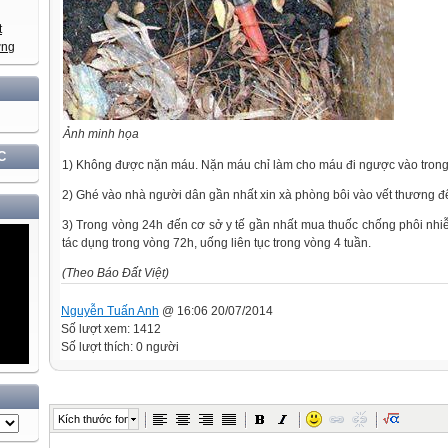
XÂY DỰNG VÀ PHÁT TRIỂN ĐẤT NƯỚC GẮN VỚI BẢO VỆ VỮNG CHẮC CHỦ QUYỀN VÀ
Ảnh minh họa
C
1) Không được nặn máu. Nặn máu chỉ làm cho máu đi ngược vào trong 
2) Ghé vào nhà người dân gần nhất xin xà phòng bôi vào vết thương để 
3) Trong vòng 24h đến cơ sở y tế gần nhất mua thuốc chống phôi nhiễ
tác dụng trong vòng 72h, uống liên tục trong vòng 4 tuần.
(Theo Báo Đất Việt)
Nguyễn Tuấn Anh
@ 16:06 20/07/2014
Số lượt xem: 1412
Số lượt thích: 0 người
Kích thước font