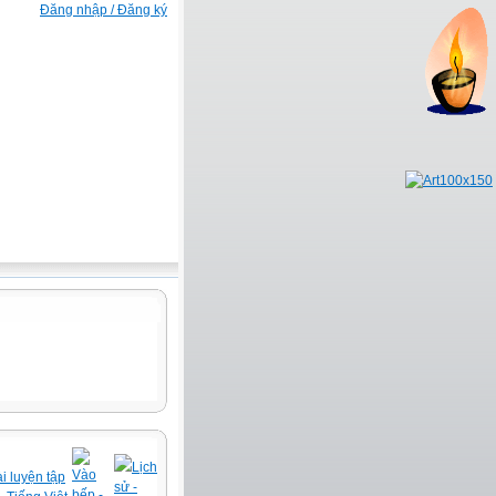
Đăng nhập / Đăng ký
Lịch
Vào
i luyện tập
sử -
bếp -