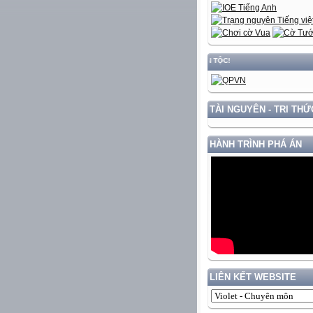
TÀI NGUYÊN - TRI THỨ
HÀNH TRÌNH PHÁ ÁN
LIÊN KẾT WEBSITE