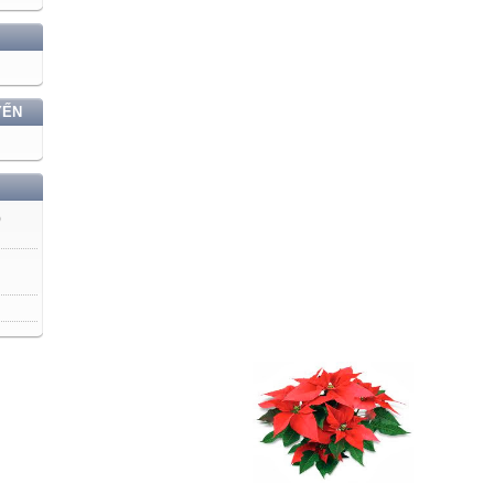
YẾN
)