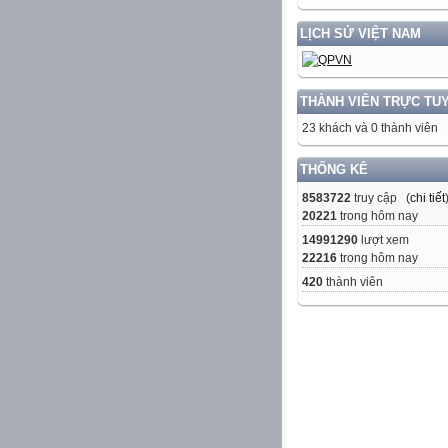
LỊCH SỬ VIỆT NAM
THÀNH VIÊN TRỰC TU
23 khách và 0 thành viên
THỐNG KÊ
8583722
truy cập (
chi tiết
20221
trong hôm nay
14991290
lượt xem
22216
trong hôm nay
420
thành viên