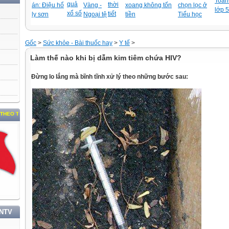
Toán-
quả
thời
án: Điệu hổ
Vàng -
xoang không tốn
chọn lọc ở
lớp 5
xổ số
tiết
ly sơn
Ngoại tệ
tiền
Tiểu học
Gốc
>
Sức khỏe - Bài thuốc hay
>
Y tế
>
Làm thế nào khi bị dẫm kim tiêm chứa HIV?
Đừng lo lắng mà bĩnh tĩnh xử lý theo những bước sau:
Ư TƯỞNG, ĐẠO ĐỨC, PHONG CÁCH HỒ CHÍ MINH
TNTV