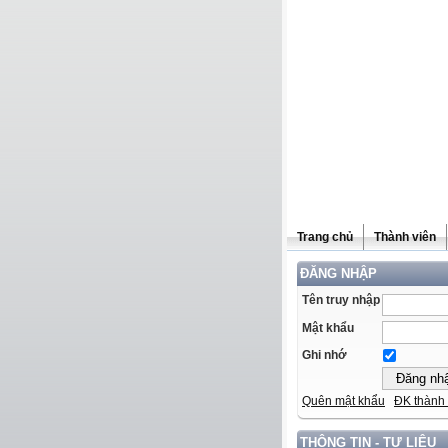
Trang chủ
Thành viên
ĐĂNG NHẬP
Tên truy nhập
Mật khẩu
Ghi nhớ
Quên mật khẩu
ĐK thành 
THÔNG TIN - TƯ LIỆU