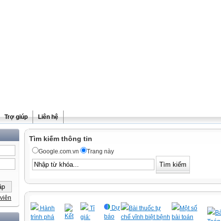
Trợ giúp
Liên hệ
Tìm kiếm thông tin
Google.com.vn
Trang này
viên
Dự
Hành
Tỉ
Bài thuốc tự
Một số
Bà
Kết
báo
trình phá
giá:
chế vĩnh biệt bệnh
bài toán