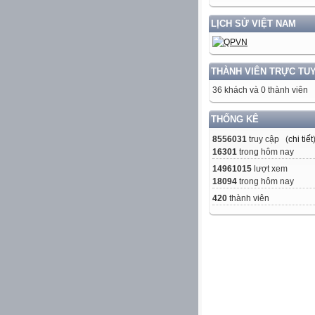
LỊCH SỬ VIỆT NAM
THÀNH VIÊN TRỰC TU
36 khách và 0 thành viên
THỐNG KÊ
8556031
truy cập (
chi tiết
16301
trong hôm nay
14961015
lượt xem
18094
trong hôm nay
420
thành viên