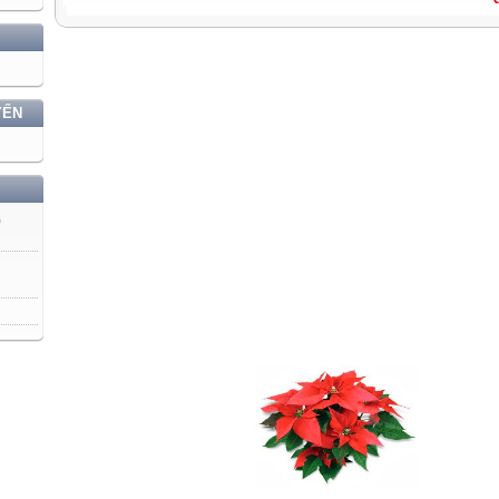
YẾN
)