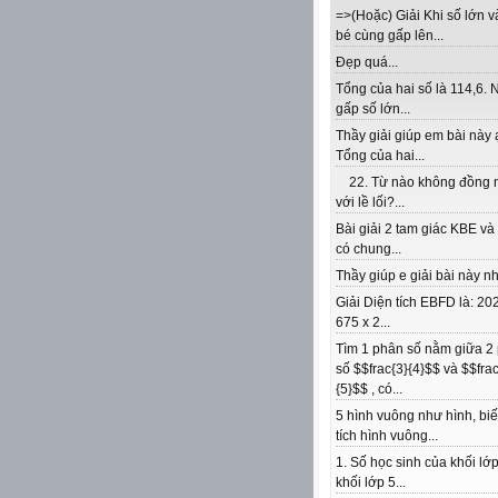
=>(Hoặc) Giải Khi số lớn v
bé cùng gấp lên...
Đẹp quá...
Tổng của hai số là 114,6. 
gấp số lớn...
Thầy giải giúp em bài này 
Tổng của hai...
22. Từ nào không đồng 
với lề lối?...
Bài giải 2 tam giác KBE v
có chung...
Thầy giúp e giải bài này nhé
Giải Diện tích EBFD là: 202
675 x 2...
Tìm 1 phân số nằm giữa 2
số $$frac{3}{4}$$ và $$frac
{5}$$ , có...
5 hình vuông như hình, biế
tích hình vuông...
1. Số học sinh của khối lớp
khối lớp 5...