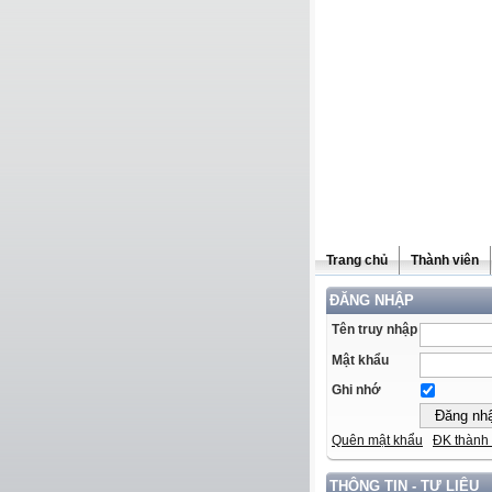
Trang chủ
Thành viên
ĐĂNG NHẬP
Tên truy nhập
Mật khẩu
Ghi nhớ
Quên mật khẩu
ĐK thành 
THÔNG TIN - TƯ LIỆU