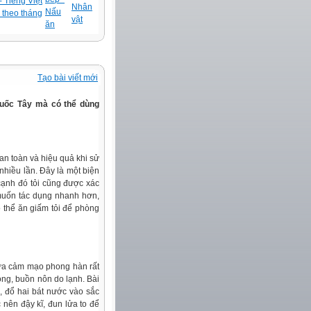
 Tiếng Việt
Nhân
Nấu
 theo tháng
vật
ăn
Tạo bài viết mới
huốc Tây mà có thể dùng
n toàn và hiệu quả khi sử
 nhiều lần. Đây là một biện
cạnh đó tỏi cũng được xác
u muốn tác dụng nhanh hơn,
ó thể ăn giấm tỏi để phòng
chữa cảm mạo phong hàn rất
họng, buồn nôn do lạnh. Bài
m, đổ hai bát nước vào sắc
 nên đậy kĩ, đun lửa to để