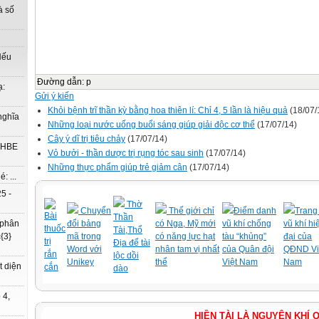
à số
Nếu
Đường dẫn
:
p
ạ:
Gửi ý kiến
Khỏi bệnh trĩ thần kỳ bằng hoa thiên lí: Chỉ 4, 5 lần là hiệu quả
(18/07/
nghĩa
Những loại nước uống buổi sáng giúp giải độc cơ thể
(17/07/14)
Cây ý dĩ trị tiêu chảy
(17/07/14)
à HBE
Vỏ bưởi - thần dược trị rụng tóc sau sinh
(17/07/14)
Những thực phẩm giúp trẻ giảm cân
(17/07/14)
: ...
5 -
Thờ
Chuyển
Thế giới chỉ
Điểm danh
Trang 
Bài
Thần
đổi bảng
có Nga, Mỹ mới
vũ khí chống
vũ khí hi
 phân
thuốc
Tài,Thổ
mã trong
có năng lực hạt
tàu “khủng”
đại của
{3}
trị
Địa để tài
Word với
nhân tam vị nhất
của Quân đội
QĐND Vi
rắn
lộc dồi
Unikey
thể
Việt Nam
Nam
t diện
cắn
dào
 4,
HIỀN TÀI LÀ NGUYÊN