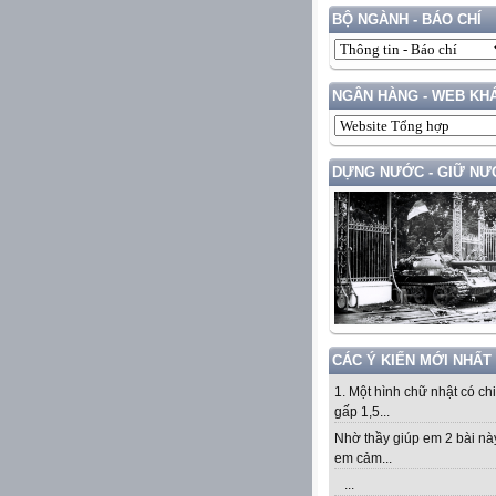
BỘ NGÀNH - BÁO CHÍ
NGÂN HÀNG - WEB KH
DỰNG NƯỚC - GIỮ NƯ
CÁC Ý KIẾN MỚI NHẤT
1. Một hình chữ nhật có ch
gấp 1,5...
Nhờ thầy giúp em 2 bài nà
em cảm...
...