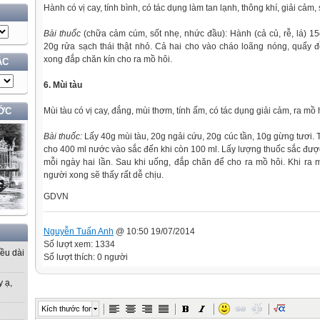
Hành có vị cay, tính bình, có tác dụng làm tan lạnh, thông khí, giải cảm,
Bài thuốc
(chữa cảm cúm, sốt nhẹ, nhức đầu): Hành (cả củ, rễ, lá) 15
20g rửa sạch thái thật nhỏ. Cả hai cho vào cháo loãng nóng, quấy
xong đắp chăn kín cho ra mồ hôi.
ÁC
6. Mùi tàu
Mùi tàu có vị cay, đắng, mùi thơm, tính ấm, có tác dụng giải cảm, ra mồ 
ỚC
Bài thuốc:
Lấy 40g mùi tàu, 20g ngải cứu, 20g cúc tần, 10g gừng tươi. 
cho 400 ml nước vào sắc đến khi còn 100 ml. Lấy lượng thuốc sắc đượ
mỗi ngày hai lần. Sau khi uống, đắp chăn để cho ra mồ hôi. Khi ra 
người xong sẽ thấy rất dễ chịu.
GDVN
Nguyễn Tuấn Anh
@ 10:50 19/07/2014
Số lượt xem: 1334
iều dài
Số lượt thích: 0 người
y ạ,
Kích thước font