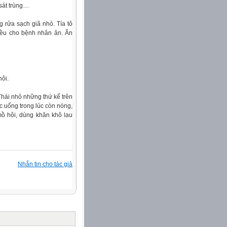
 sát trùng…
g rửa sạch giã nhỏ. Tía tô
 đều cho bệnh nhân ăn. Ăn
hôi.
Thái nhỏ những thứ kể trên
c uống trong lúc còn nóng,
mồ hôi, dùng khăn khô lau
Nhắn tin cho tác giả