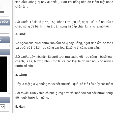
tinh dầu không bị bay đi nhiều). Sau khi uống nên ăn thêm một bát
chăn ấm.
Bài thuốc:
Lá tía tô (tươi) 15g, hành tươi (củ, rễ, dọc) 3 củ. Cả hai rửa
cháo nóng để bệnh nhân ăn, ăn xong thì đắp chăn kín cho ra mồ hôi.
3. Bưởi
C
Vỏ ngoài của bưởi chứa tinh dầu có vị cay, đắng, ngọt, tính ấm, có tác dụ
Lá bưởi có thể kết hợp cùng các loại lá xông trị cảm, đau đầu.
Bài thuốc:
Lấy một nắm lá bưởi tươi rửa sạch, kết hợp cùng một số loại
chanh, lá sả, hương nhu. Cho tất cả các loại lá đó vào nồi, cho nước
nước để xông.
4. Gừng
Đây là một gia vị chống virus hết sức hiệu quả, có thể tiêu hủy các mầm
Bài thuốc:
Đun 2 thìa cà phê gừng tươi xắt nhỏ với hai cốc nước trong
để nguội trước khi uống.
5. Hành