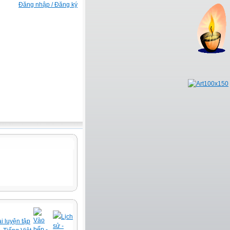
Đăng nhập / Đăng ký
Lịch
Vào
i luyện tập
sử -
bếp -