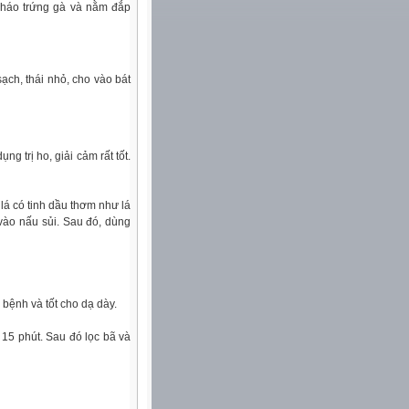
 cháo trứng gà và nằm đắp
 sạch, thái nhỏ, cho vào bát
ng trị ho, giải cảm rất tốt.
 lá có tinh dầu thơm như lá
 vào nấu sủi. Sau đó, dùng
 bệnh và tốt cho dạ dày.
 15 phút. Sau đó lọc bã và