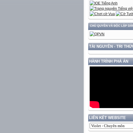
HÁT TRIỂN ĐẤT NƯỚC GẮN VỚI BẢO VỆ VỮNG CHẮC CHỦ QUYỀN VÀ ĐỘC LẬP DÂN TỘC!
TÀI NGUYÊN - TRI THỨ
HÀNH TRÌNH PHÁ ÁN
LIÊN KẾT WEBSITE