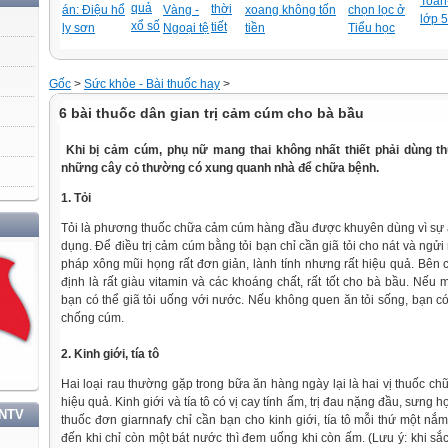
Toán-
quả
thời
án: Điệu hổ
Vàng -
xoang không tốn
chọn lọc ở
lớp 5
xổ số
tiết
ly sơn
Ngoại tệ
tiền
Tiểu học
Gốc
>
Sức khỏe - Bài thuốc hay
>
6 bài thuốc dân gian trị cảm cúm cho bà bầu
Khi bị cảm cúm, phụ nữ mang thai không nhất thiết phải dùng t
những cây cỏ thường có xung quanh nhà để chữa bệnh.
1. Tỏi
HỌC TẬP VÀ LÀM THEO TƯ TƯỞNG, ĐẠO ĐỨC, PHONG CÁCH HỒ CHÍ MINH
Tỏi là phương thuốc chữa cảm cúm hàng đầu được khuyên dùng vì sự a
dụng. Để điều trị cảm cúm bằng tỏi bạn chỉ cần giã tỏi cho nát và ngửi
pháp xông mũi họng rất đơn giản, lành tính nhưng rất hiệu quả. Bên 
định là rất giàu vitamin và các khoáng chất, rất tốt cho bà bầu. Nế
bạn có thể giã tỏi uống với nước. Nếu không quen ăn tỏi sống, bạn c
chống cúm.
2. Kinh giới, tía tô
Hai loại rau thường gặp trong bữa ăn hàng ngày lại là hai vị thuốc 
hiệu quả. Kinh giới và tía tô có vị cay tính ấm, trị đau nặng đầu, sưng 
TNTV
thuốc đơn giarnnafy chỉ cần bạn cho kinh giới, tía tô mỗi thứ một nắ
đến khi chỉ còn một bát nước thì đem uống khi còn ấm. (Lưu ý: khi sắc