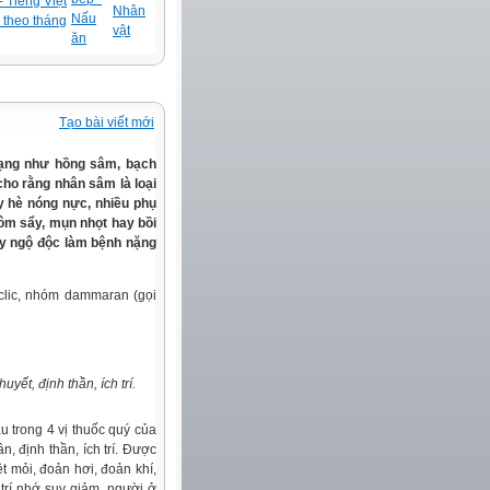
 Tiếng Việt
Nhân
Nấu
 theo tháng
vật
ăn
Tạo bài viết mới
dạng như hồng sâm, bạch
ho rằng nhân sâm là loại
ày hè nóng nực, nhiều phụ
ôm sẩy, mụn nhọt hay bồi
ây ngộ độc làm bệnh nặng
clic, nhóm dammaran (gọi
yết, định thần, ích trí.
 trong 4 vị thuốc quý của
n, định thần, ích trí. Được
t mỏi, đoản hơi, đoản khí,
trí nhớ suy giảm, người ở