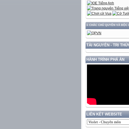
G VÀ PHÁT TRIỂN ĐẤT NƯỚC GẮN VỚI BẢO VỆ VỮNG CHẮC CHỦ QUYỀN VÀ ĐỘC LẬP DÂN
TÀI NGUYÊN - TRI THỨ
HÀNH TRÌNH PHÁ ÁN
LIÊN KẾT WEBSITE