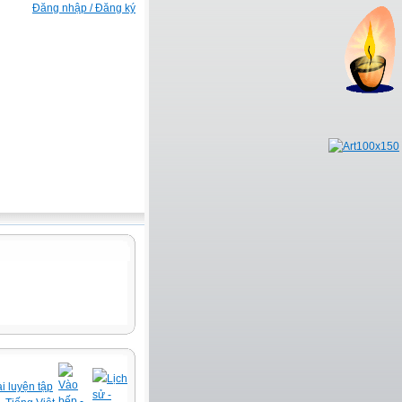
Đăng nhập / Đăng ký
Lịch
Vào
i luyện tập
sử -
bếp -