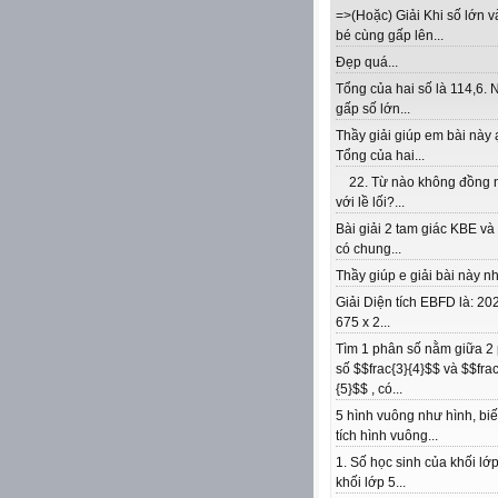
=>(Hoặc) Giải Khi số lớn v
bé cùng gấp lên...
Đẹp quá...
Tổng của hai số là 114,6. 
gấp số lớn...
Thầy giải giúp em bài này 
Tổng của hai...
22. Từ nào không đồng 
với lề lối?...
Bài giải 2 tam giác KBE v
có chung...
Thầy giúp e giải bài này nhé
Giải Diện tích EBFD là: 202
675 x 2...
Tìm 1 phân số nằm giữa 2
số $$frac{3}{4}$$ và $$frac
{5}$$ , có...
5 hình vuông như hình, biế
tích hình vuông...
1. Số học sinh của khối lớp
khối lớp 5...