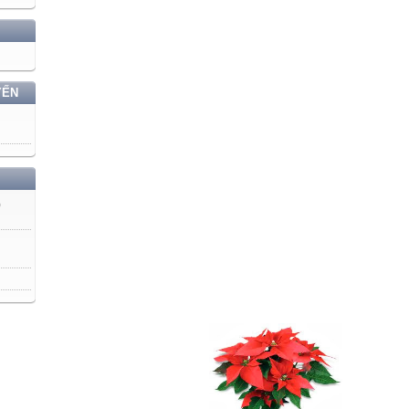
YẾN
)