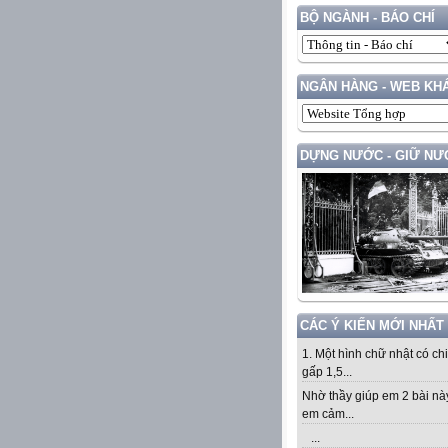
BỘ NGÀNH - BÁO CHÍ
NGÂN HÀNG - WEB KH
DỰNG NƯỚC - GIỮ NƯ
CÁC Ý KIẾN MỚI NHẤT
1. Một hình chữ nhật có ch
gấp 1,5...
Nhờ thầy giúp em 2 bài nà
em cảm...
...