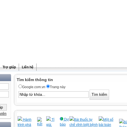
Trợ giúp
Liên hệ
Tìm kiếm thông tin
Google.com.vn
Trang này
viên
Dự
Hành
Tỉ
Bài thuốc tự
Một số
Bà
Kết
báo
trình phá
giá:
chế vĩnh biệt bệnh
bài toán