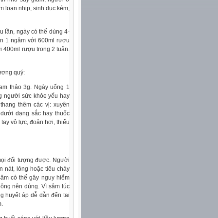
im loạn nhịp, sinh dục kém,
u lần, ngày có thể dùng 4-
ần 1 ngâm với 600ml rượu
i 400ml rượu trong 2 tuần.
ương quý:
 cam thảo 3g. Ngày uống 1
g người sức khỏe yếu hay
 thang thêm các vị: xuyên
g dưới dạng sắc hay thuốc
tay vô lực, đoản hơi, thiếu
mọi đối tượng được. Người
 nát, lỏng hoặc tiêu chảy
 sâm có thể gây nguy hiểm
hông nên dùng. Vì sâm lúc
ng huyết áp dễ dẫn đến tai
m.