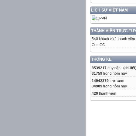
LỊCH SỬ VIỆT NAM
THÀNH VIÊN TRỰC TU
540 khách và 1 thành viên
One CC
THỐNG KÊ
8539217
truy cập (
chi tiết
31759
trong hôm nay
14942379
lượt xem
34909
trong hôm nay
420
thành viên