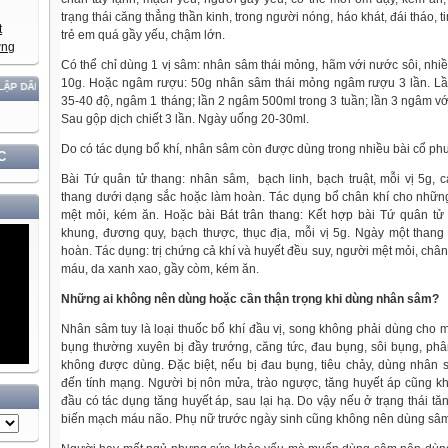
trạng thái căng thẳng thần kinh, trong người nóng, háo khát, đái tháo, t
trẻ em quá gầy yếu, chậm lớn.
Có thể chỉ dùng 1 vị sâm: nhân sâm thái mỏng, hãm với nước sôi, nhiề
10g. Hoặc ngâm rượu: 50g nhân sâm thái mỏng ngâm rượu 3 lần. L
 TỘC!
35-40 độ, ngâm 1 tháng; lần 2 ngâm 500ml trong 3 tuần; lần 3 ngâm vớ
Sau gộp dịch chiết 3 lần. Ngày uống 20-30ml.
Do có tác dụng bổ khí, nhân sâm còn được dùng trong nhiều bài cổ ph
C
Bài Tứ quân tử thang: nhân sâm, bạch linh, bạch truật, mỗi vị 5g,
thang dưới dạng sắc hoặc làm hoàn. Tác dụng bổ chân khí cho nhữn
mệt mỏi, kém ăn. Hoặc bài Bát trân thang: Kết hợp bài Tứ quân tử
khung, đương quy, bạch thược, thục địa, mỗi vị 5g. Ngày một than
hoàn. Tác dụng: trị chứng cả khí và huyết đều suy, người mệt mỏi, chân 
máu, da xanh xao, gầy còm, kém ăn.
Những ai không nên dùng hoặc cần thận trọng khi dùng nhân sâm?
Nhân sâm tuy là loại thuốc bổ khí đầu vị, song không phải dùng cho 
bụng thường xuyên bị đầy trướng, căng tức, đau bụng, sôi bụng, phân
không được dùng. Đặc biệt, nếu bị đau bụng, tiêu chảy, dùng nhân
đến tính mạng. Người bị nôn mửa, trào ngược, tăng huyết áp cũng k
đầu có tác dụng tăng huyết áp, sau lại hạ. Do vậy nếu ở trạng thái tă
biến mạch máu não. Phụ nữ trước ngày sinh cũng không nên dùng sâ