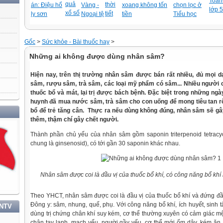
Toán-
quả
thời
án: Điệu hổ
Vàng -
xoang không tốn
chọn lọc ở
lớp 5
xổ số
tiết
ly sơn
Ngoại tệ
tiền
Tiểu học
Gốc
>
Sức khỏe - Bài thuốc hay
>
Những ai không được dùng nhân sâm?
Hiện nay, trên thị trường nhân sâm được bán rất nhiều, đủ mọi 
sâm, rượu sâm, trà sâm, các loại mỹ phẩm có sâm... Nhiều người c
thuốc bổ và mát, lại trị được bách bệnh. Đặc biệt trong những ng
huynh đã mua nước sâm, trà sâm cho con uống để mong tiêu tan r
bổ để trẻ tăng cân. Thực ra nếu dùng không đúng, nhân sâm sẽ g
thêm, thậm chí gây chết người.
Thành phần chủ yếu của nhân sâm gồm saponin triterpenoid tetracy
chung là ginsenosid), có tới gần 30 saponin khác nhau.
Nhân sâm được coi là đầu vị của thuốc bổ khí, có công năng bổ khí hu
Theo YHCT, nhân sâm được coi là đầu vị của thuốc bổ khí và đứng đầu
Đông y: sâm, nhung, quế, phụ. Với công năng bổ khí, ích huyết, sinh tâ
TNTV
dùng trị chứng chân khí suy kém, cơ thể thường xuyên có cảm giác mệ
chân tay lạnh, mạch yếu, người gầy yếu, cơ thể mới ốm dậy, kém ăn, 