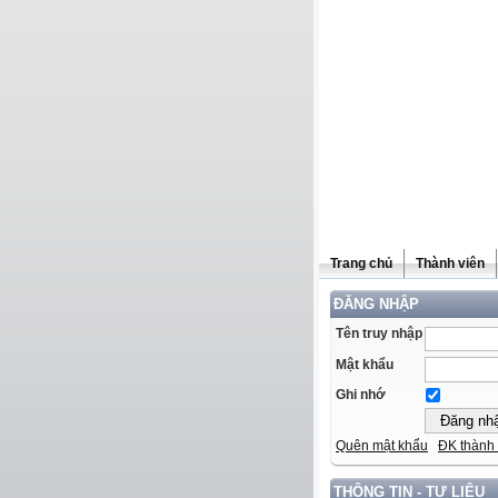
Trang chủ
Thành viên
ĐĂNG NHẬP
Tên truy nhập
Mật khẩu
Ghi nhớ
Quên mật khẩu
ĐK thành 
THÔNG TIN - TƯ LIỆU