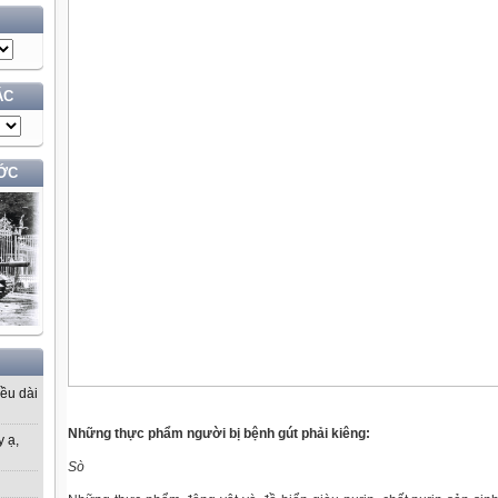
ÁC
ỚC
iều dài
Những thực phẩm người bị bệnh gút phải kiêng:
y ạ,
Sò