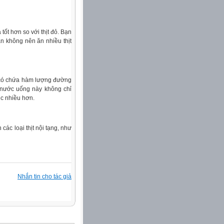
 tốt hơn so với thịt đỏ. Bạn
ạn không nên ăn nhiều thịt
 có chứa hàm lượng đường
 nước uống này không chỉ
ic nhiều hơn.
ác loại thịt nội tạng, như
Nhắn tin cho tác giả