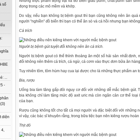
Những thực phẩm động vật và đồ biển giàu purin, chất purin sản sinh r
à số
đọng trong các mô mềm và khớp.
Do vậy, nếu bạn không bị bệnh gout thì bạn cũng không nên ăn quá 
người "nghiền" đồ biển thì bạn có thể ăn sò và cá hồi nhưng bạn khôn
Nếu
Cá trích
ạ:
Người bị bệnh gút tuyệt đối không nên ăn cá trích.
nghĩa
Người bị bệnh gout có thể thỉnh thoảng ăn một số hải sản nhất định,
đối không nên thêm cá trích, cá ngừ, cá cơm vào thực đơn bữa ăn hàng
à HBE
Tuy nhiên tôm, tôm hùm hay cua lại được cho là những thực phẩm an t
: ...
Bia, rượu
5 -
Uống bia làm tăng gấp đôi nguy cơ đối với những dễ mắc bệnh gút. 
bia không chỉ làm tăng mức độ axit uric mà còn ngăn cản cơ thể loại 
 phân
của bạn.
{3}
Rượu cũng không tốt cho tất cả mọi người và đặc biệt đối với những 
vì vậy, các bác sĩ khuyên rằng, trong bữa tiệc bạn nên kiêng rượu hoàn 
t diện
Thịt đỏ
 4,