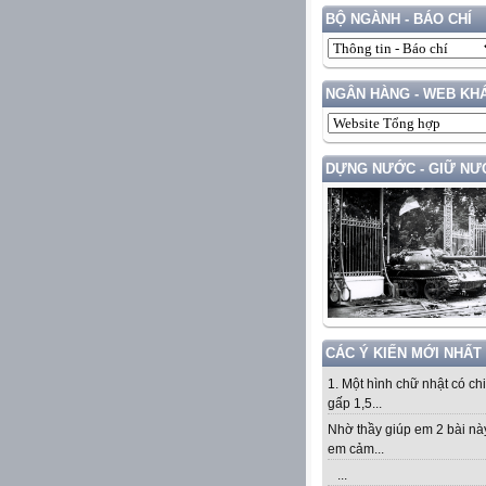
BỘ NGÀNH - BÁO CHÍ
NGÂN HÀNG - WEB KH
DỰNG NƯỚC - GIỮ NƯ
CÁC Ý KIẾN MỚI NHẤT
1. Một hình chữ nhật có ch
gấp 1,5...
Nhờ thầy giúp em 2 bài nà
em cảm...
...