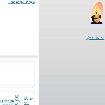
Đăng nhập / Đăng ký
Lịch
Vào
i luyện tập
sử -
bếp -