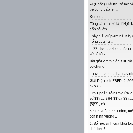
=>(Hoặc) Giải Khi số lớn v
bé cùng gấp lên...
Đẹp quá...
Tổng của hai số là 114,6. 
gấp số lớn...
Thầy giải giúp em bài này 
Tổng của hai...
22. Từ nào không đồng 
với lề lối?...
Bài giải 2 tam giác KBE v
có chung...
Thầy giúp e giải bài này nhé
Giải Diện tích EBFD là: 202
675 x 2...
Tìm 1 phân số nằm giữa 2
số $$frac{3}{4}$$ và $$frac
{5}$$ , có...
5 hình vuông như hình, biế
tích hình vuông...
1. Số học sinh của khối lớp
khối lớp 5...