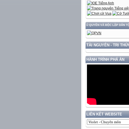
RIỂN ĐẤT NƯỚC GẮN VỚI BẢO VỆ VỮNG CHẮC CHỦ QUYỀN VÀ ĐỘC LẬP DÂN TỘC!
TÀI NGUYÊN - TRI THỨ
HÀNH TRÌNH PHÁ ÁN
LIÊN KẾT WEBSITE