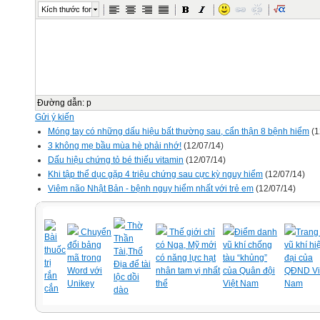
Kích thước font
Đường dẫn
:
p
Gửi ý kiến
Móng tay có những dấu hiệu bất thường sau, cẩn thận 8 bệnh hiểm
(1
3 không mẹ bầu mùa hè phải nhớ!
(12/07/14)
Dấu hiệu chứng tỏ bé thiếu vitamin
(12/07/14)
Khi tập thể dục gặp 4 triệu chứng sau cực kỳ nguy hiểm
(12/07/14)
Viêm não Nhật Bản - bệnh nguy hiểm nhất với trẻ em
(12/07/14)
Thờ
Chuyển
Thế giới chỉ
Điểm danh
Trang 
Bài
Thần
đổi bảng
có Nga, Mỹ mới
vũ khí chống
vũ khí hi
thuốc
Tài,Thổ
mã trong
có năng lực hạt
tàu “khủng”
đại của
trị
Địa để tài
Word với
nhân tam vị nhất
của Quân đội
QĐND Vi
rắn
lộc dồi
Unikey
thể
Việt Nam
Nam
cắn
dào