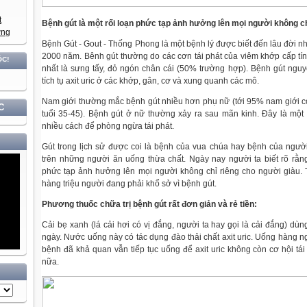
Bệnh gút là một rối loạn phức tạp ảnh hưởng lên mọi người không ch
Bệnh Gút - Gout - Thống Phong là một bệnh lý được biết đến lâu đời nh
2000 năm. Bênh gút thường do các cơn tái phát của viêm khớp cấp tín
nhất là sưng tấy, đỏ ngón chân cái (50% trường hợp). Bệnh gút ngu
tích tụ axit uric ở các khớp, gân, cơ và xung quanh các mô.
Nam giới thường mắc bệnh gút nhiều hơn phụ nữ (tới 95% nam giới có 
C
tuổi 35-45). Bệnh gút ở nữ thường xảy ra sau mãn kinh. Đây là một
nhiều cách để phòng ngừa tái phát.
Gút trong lịch sử được coi là bệnh của vua chúa hay bệnh của người
trên những người ăn uống thừa chất. Ngày nay người ta biết rõ rằng
phức tạp ảnh hưởng lên mọi người không chỉ riêng cho người giàu. 
hàng triệu người đang phải khổ sở vì bệnh gút.
Phương thuốc chữa trị bệnh gút rất đơn giản và rẻ tiền:
Cải bẹ xanh (lá cải hơi có vị đắng, người ta hay gọi là cải đắng) d
ngày. Nước uống này có tác dụng đào thải chất axit uric. Uống hàng ng
bệnh đã khả quan vẫn tiếp tục uống để axit uric không còn cơ hội tái t
nữa.