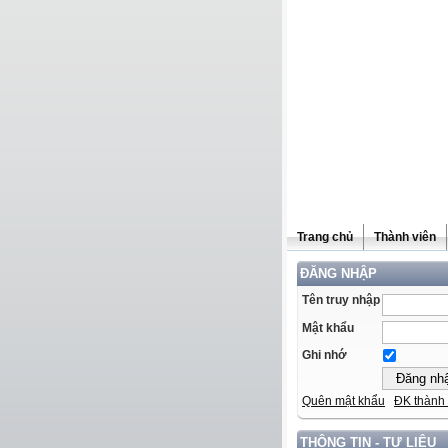
Trang chủ
Thành viên
ĐĂNG NHẬP
Tên truy nhập
Mật khẩu
Ghi nhớ
Quên mật khẩu
ĐK thành 
THÔNG TIN - TƯ LIỆU