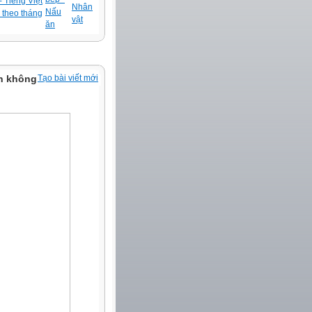
 Tiếng Việt
Nhân
Nấu
 theo tháng
vật
ăn
ến không
Tạo bài viết mới