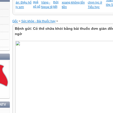
Toán-
quả
thời
án: Điệu hổ
Vàng -
xoang không tốn
chọn lọc ở
lớp 5
xổ số
tiết
ly sơn
Ngoại tệ
tiền
Tiểu học
Gốc
>
Sức khỏe - Bài thuốc hay
>
Bệnh gút: Có thể chữa khỏi bằng bài thuốc đơn giản đ
ngờ
C TẬP VÀ LÀM THEO TƯ TƯỞNG, ĐẠO ĐỨC, PHONG CÁCH HỒ CHÍ MINH
TNTV