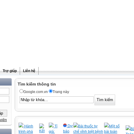
Trợ giúp
Liên hệ
Tìm kiếm thông tin
Google.com.vn
Trang này
viên
Dự
Hành
Tỉ
Bài thuốc tự
Một số
Bà
Kết
báo
trình phá
giá:
chế vĩnh biệt bệnh
bài toán