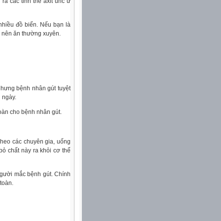
a các tinh thể axit uric ứ
nhiều đồ biển. Nếu bạn là
g nên ăn thường xuyên.
 nhưng bệnh nhân gút tuyệt
 ngày.
oàn cho bệnh nhân gút.
Theo các chuyên gia, uống
bỏ chất này ra khỏi cơ thể
người mắc bệnh gút. Chính
toàn.