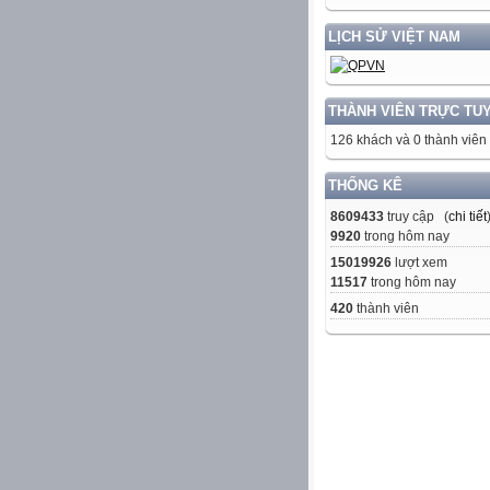
LỊCH SỬ VIỆT NAM
THÀNH VIÊN TRỰC TU
126 khách và 0 thành viên
THỐNG KÊ
8609433
truy cập (
chi tiết
9920
trong hôm nay
15019926
lượt xem
11517
trong hôm nay
420
thành viên