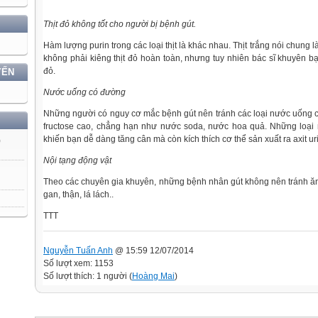
Thịt đỏ không tốt cho người bị bệnh gút.
Hàm lượng purin trong các loại thịt là khác nhau. Thịt trắng nói chung là
không phải kiêng thịt đỏ hoàn toàn, nhưng tuy nhiên bác sĩ khuyên b
đỏ.
YẾN
Nước uống có đường
Những người có nguy cơ mắc bệnh gút nên tránh các loại nước uống
fructose cao, chẳng hạn như nước soda, nước hoa quả. Những loại
khiến bạn dễ dàng tăng cân mà còn kích thích cơ thể sản xuất ra axit ur
)
Nội tạng động vật
Theo các chuyên gia khuyên, những bệnh nhân gút không nên tránh ăn c
gan, thận, lá lách..
TTT
Nguyễn Tuấn Anh
@ 15:59 12/07/2014
Số lượt xem: 1153
Số lượt thích: 1 người (
Hoàng Mai
)