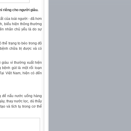
ỉ riêng cho người giàu.
ất của loài người - đã hơn
h, biểu hiện thông thường
yên nhân chủ yếu là do sự
thể trạng to béo trong độ
 bệnh chữa trị được và có
 giàu vì thường xuất hiện
 bệnh gút là một rối loạn
Tại Việt Nam, hiện có đến
ùng để nấu nước uống hàng
ày, thay nước lọc, dù thấy
ạo và tích tụ trong cơ thể