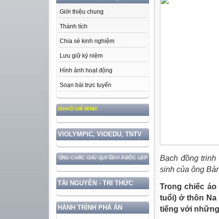
Giới thiệu chung
Thành tích
Chia sẻ kinh nghiệm
Lưu giữ kỷ niệm
Hình ảnh hoạt động
Soạn bài trực tuyến
ĐỨC, PHONG CÁCH HỒ CHÍ MINH
VIOLYMPIC, VIOEDU, TNTV
Bạch đồng trinh 
ẮN VỚI BẢO VỆ VỮNG CHẮC CHỦ QUYỀN VÀ ĐỘC LẬP DÂN TỘC!
sinh của ông Bà
TÀI NGUYÊN - TRI THỨC
Trong chiếc áo
tuổi) ở thôn Na
HÀNH TRÌNH PHÁ ÁN
tiếng với những