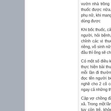
vườn nhà trồng
thuốc được nữa.
phụ nữ, khi man
dùng được
Khi bốc thuốc, c
người, hỏi bệnh
chỉnh các vị th
riêng, vô sinh 
đâu thì ông sẽ ch
Có một số điều k
thực hiện bài th
mỗi lần đi thườ
đọc tên người b
nghề cho 2 cô c
ngay cả những th
Cặp vợ chồng đ
xã. Trong một l
tuy còn trẻ, kh