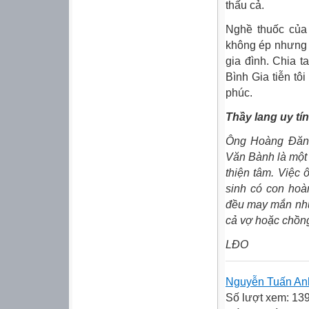
thấu cả.
Nghề thuốc của 
không ép nhưng t
gia đình. Chia t
Bình Gia tiễn tô
phúc.
Thầy lang uy tín
Ông Hoàng Đăng
Văn Bành là một 
thiện tâm. Việc
sinh có con hoà
đều may mắn như 
cả vợ hoặc chồn
LĐO
Nguyễn Tuấn An
Số lượt xem: 13