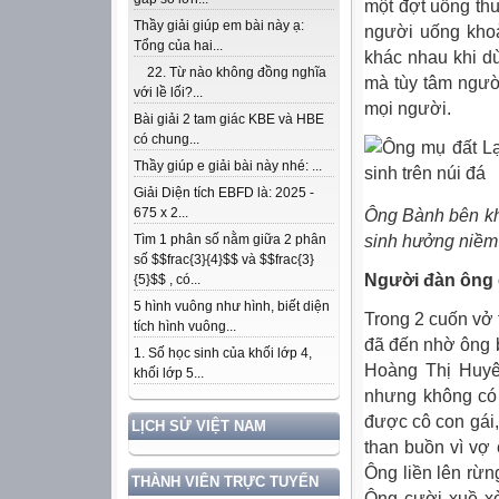
một đợt uống thu
Thầy giải giúp em bài này ạ:
người uống khoả
Tổng của hai...
khác nhau khi d
22. Từ nào không đồng nghĩa
mà tùy tâm ngườ
với lề lối?...
mọi người.
Bài giải 2 tam giác KBE và HBE
có chung...
Thầy giúp e giải bài này nhé: ...
Giải Diện tích EBFD là: 2025 -
675 x 2...
Ông Bành bên kh
sinh hưởng niềm
Tìm 1 phân số nằm giữa 2 phân
số $$frac{3}{4}$$ và $$frac{3}
Người đàn ông 
{5}$$ , có...
5 hình vuông như hình, biết diện
Trong 2 cuốn vở t
tích hình vuông...
đã đến nhờ ông 
1. Số học sinh của khối lớp 4,
Hoàng Thị Huyê
khối lớp 5...
nhưng không có 
được cô con gái,
LỊCH SỬ VIỆT NAM
than buồn vì vợ
Ông liền lên rừ
THÀNH VIÊN TRỰC TUYẾN
Ông cười xuề xò