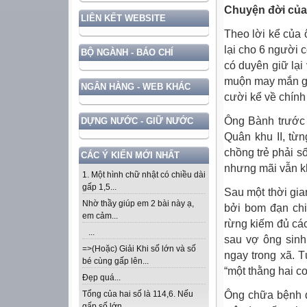
Chuyện đời củ
LIÊN KẾT WEBSITE
Theo lời kể của
lại cho 6 người 
BỘ NGÀNH - BÁO CHÍ
có duyên giữ lạ
muộn may mắn gặ
NGÂN HÀNG - WEB KHÁC
cười kể về chính
Ông Bành trước 
DỰNG NƯỚC - GIỮ NƯỚC
Quân khu II, từn
chồng trẻ phải 
CÁC Ý KIẾN MỚI NHẤT
nhưng mãi vẫn k
1. Một hình chữ nhật có chiều dài
gấp 1,5...
Sau một thời gia
Nhờ thầy giúp em 2 bài này ạ,
bởi bom đạn chi
em cảm...
rừng kiếm đủ các
...
sau vợ ông sinh
=>(Hoặc) Giải Khi số lớn và số
ngay trong xã. 
bé cùng gấp lên...
“một thằng hai co
Đẹp quá...
Ông chữa bệnh d
Tổng của hai số là 114,6. Nếu
gấp số lớn...