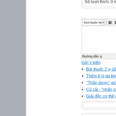
Số lượt thích: 0
Kích thước font
Đường dẫn
:
p
Gửi ý kiến
Bài thuốc 2 vị d
Thêm 6 lý do kh
"Thần dược" giú
Củ cải - “nhân s
Giải độc cơ thể