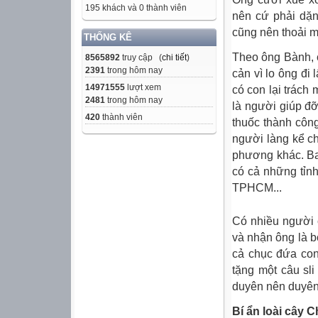
195 khách và 0 thành viên
nên cứ phải dặn
cũng nên thoải m
THỐNG KÊ
Theo ông Bành, c
8565892
truy cập (
chi tiết
)
2391
trong hôm nay
cản vì lo ông đi
14971555
lượt xem
có con lại trách
2481
trong hôm nay
là người giúp đỡ 
420
thành viên
thuốc thành côn
người làng kể ch
phương khác. Ba
có cả những tỉn
TPHCM...
Có nhiều người 
và nhận ông là b
cả chục đứa con 
tặng một câu sl
duyên nên duyên
Bí ẩn loài cây 