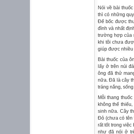
Nói về bài thuốc
thì có những quy
Để bốc được thuố
đình và nhất địn
trường hợp của m
khi tôi chưa đượ
giúp được nhiều
Bài thuốc của ô
lấy ở trên núi 
ông đã thử mang
nữa. Đã là cây t
tráng nắng, sống
Mỗi thang thuốc
không thể thiếu,
sinh nữa. Cây t
Đỏ (chưa có tên 
rất tốt trong việ
như đã nói ở t