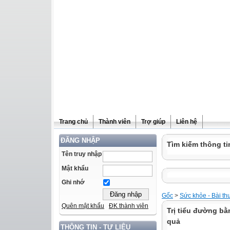
Trang chủ
Thành viên
Trợ giúp
Liên hệ
ĐĂNG NHẬP
Tìm kiếm thông ti
Tên truy nhập
Mật khẩu
Ghi nhớ
Gốc
>
Sức khỏe - Bài th
Quên mật khẩu
ĐK thành viên
Trị tiểu đường bằ
quả
THÔNG TIN - TƯ LIỆU