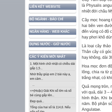
là Physalis ang
LIÊN KẾT WEBSITE
nhiệt đới châu Mỹ
BỘ NGÀNH - BÁO CHÍ
Cây mọc hoang tr
hai bên ven đườ
đến vùng có độ 
NGÂN HÀNG - WEB KHÁC
hay phơi khô dù
DỰNG NƯỚC - GIỮ NƯỚC
Là loại cây thả
Thân cây có góc,
CÁC Ý KIẾN MỚI NHẤT
hay không, dài 3
1. Một hình chữ nhật có chiều dài
Hoa mọc đơn độc
gấp 1,5...
lông, chia ra từ
Nhờ thầy giúp em 2 bài này ạ,
trắng nhạt, có k
em cảm...
...
Quả mọng tròn, n
=>(Hoặc) Giải Khi số lớn và số
với quả, dài 3 – 
bé cùng gấp lên...
hình thận. Khi 
Đẹp quá...
năm. Bộ phận sử
Tổng của hai số là 114,6. Nếu
Angulatae.
gấp số lớn...