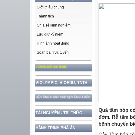
Giới thiệu chung
Thành tích
Chia sẻ kinh nghiệm
Lưu giữ kỷ niệm
Hình ảnh hoạt động
Soạn bài trực tuyến
 ĐẠO ĐỨC, PHONG CÁCH HỒ CHÍ MINH
VIOLYMPIC, VIOEDU, TNTV
ỚC GẮN VỚI BẢO VỆ VỮNG CHẮC CHỦ QUYỀN VÀ ĐỘC LẬP DÂN TỘC!
Quả tầm bóp có v
TÀI NGUYÊN - TRI THỨC
đờm. Rễ tầm bó
bệnh chuyển bi
HÀNH TRÌNH PHÁ ÁN
Cây Tầm bóp còn