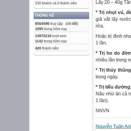
Lấy 20 – 40g Tầm
330 khách và 0 thành viên
* Trị nhọt vú, 
THỐNG KÊ
giã vắt lấy nướ
8564596
truy cập (
chi tiết
)
rửa.
1095
trong hôm nay
Hoặc trị đinh nh
14970216
lượt xem
1142
trong hôm nay
1 lần.
420
thành viên
* Trị ho do đờm
nhiều lần trong n
* Trị thủy thũng
trong ngày.
* Trị tiểu đường
Nấu nhừ ăn cả nư
1 lần).
NNVN
Nguyễn Tuấn An