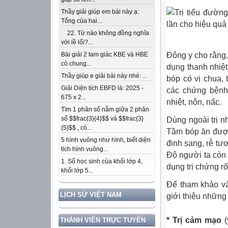
Thầy giải giúp em bài này ạ:
Tổng của hai...
22. Từ nào không đồng nghĩa
với lề lối?...
Đông y cho rằng,
Bài giải 2 tam giác KBE và HBE
có chung...
dụng
thanh nhiệt
Thầy giúp e giải bài này nhé: ...
bóp có vị chua, t
Giải Diện tích EBFD là: 2025 -
các chứng bệnh
675 x 2...
nhiệt, nôn, nấc.
Tìm 1 phân số nằm giữa 2 phân
số $$frac{3}{4}$$ và $$frac{3}
Dùng ngoài trị n
{5}$$ , có...
Tầm bóp ăn được,
5 hình vuông như hình, biết diện
đinh sang, rễ tươ
tích hình vuông...
Độ người ta còn 
1. Số học sinh của khối lớp 4,
dụng trị chứng r
khối lớp 5...
Để tham khảo và 
LỊCH SỬ VIỆT NAM
giới thiệu những
* Trị cảm mạo
THÀNH VIÊN TRỰC TUYẾN