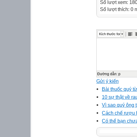
Số lượt xem: 18
Số lượt thích: 0
Kích thước font
Đường dẫn
:
p
Gửi ý kiến
Bài thuốc quý từ
10 sự thật về r
Vì sao quý ông t
Cách chế rượu h
Có thể bạn chưa 