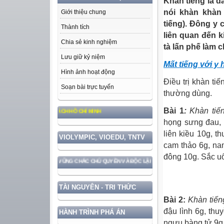
Khàn tiếng
là d
nói khàn khàn 
Giới thiệu chung
tiếng). Đông y 
Thành tích
liên quan đến k
Chia sẻ kinh nghiệm
tà lấn phế làm 
Lưu giữ kỷ niệm
Mất tiếng với y 
Hình ảnh hoạt động
Điều trị
khàn tiế
Soạn bài trực tuyến
thường dùng.
Bài 1
:
Khàn tiế
ẠO ĐỨC, PHONG CÁCH HỒ CHÍ MINH
họng sưng đau, 
liên kiều 10g, t
VIOLYMPIC, VIOEDU, TNTV
cam thảo 6g, na
đông 10g. Sắc u
 GẮN VỚI BẢO VỆ VỮNG CHẮC CHỦ QUYỀN VÀ ĐỘC LẬP DÂN TỘC!
TÀI NGUYÊN - TRI THỨC
Bài 2:
Khàn tiến
đậu lình 6g, thuy
HÀNH TRÌNH PHÁ ÁN
ngưu bàng tử 9g,