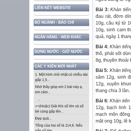
LIÊN KẾT WEBSITE
Bài 3:
Khàn tiến
đau rát, đờm dí
BỘ NGÀNH - BÁO CHÍ
10g, câu kỷ tử 
10g, sinh cam t
quả, ngày 1 than
NGÂN HÀNG - WEB KHÁC
Bài 4:
Khàn tiến
DỰNG NƯỚC - GIỮ NƯỚC
thô, phát sốt dùn
8g, thuyền thoái
CÁC Ý KIẾN MỚI NHẤT
Bài 5:
Khàn tiếng
1. Một hình chữ nhật có chiều dài
sâm 12g, sinh 
gấp 1,5...
12g, xuyên khun
Nhờ thầy giúp em 2 bài này ạ,
thang chia 3 lần.
em cảm...
...
Bài 6:
Khàn tiến
=>(Hoặc) Giải Khi số lớn và số
12g, bạch linh 
bé cùng gấp lên...
mạch môn đông 1
Đẹp quá...
mật ong 10g, lê 
Tổng của hai số là 114,6. Nếu
gấp số lớn...