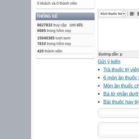
6 khách và 0 thành viên
Kích thước font
THỐNG KÊ
8627832
truy cập (
chi tiết
)
6665
trong hôm nay
15040385
lượt xem
7810
trong hôm nay
420
thành viên
Đường dẫn
:
p
Gửi ý kiến
Trà thuốc trị viê
6 món ăn thuốc t
Món ăn thuốc c
Bá tử nhân dưỡ
Bài thuốc hay t