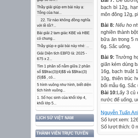
Bài 7:
Để dưỡng
bạch bì 12g, hạ
Thầy giải giúp em bài này ạ:
Tổng của hai...
môn đông 12g, p
22. Từ nào không đồng nghĩa
Bài 8:
Nếu ho nh
với lề lối?...
nghiền thành bột
Bài giải 2 tam giác KBE và HBE
có chung...
bữa ăn trong 5 n
6g. Sắc uống.
Thầy giúp e giải bài này nhé: ...
Giải Diện tích EBFD là: 2025 -
Bài 9:
Trường hợ
675 x 2...
giãn kém dùng b
Tìm 1 phân số nằm giữa 2 phân
16g, bạch truật 
số $$frac{3}{4}$$ và $$frac{3}
{5}$$ , có...
10g, thiên trúc 
5 hình vuông như hình, biết diện
bối mẫu 6g. Sắc
tích hình vuông...
Bài 10:
Lấy 3 củ 
1. Số học sinh của khối lớp 4,
nước để uống, u
khối lớp 5...
Nguyễn Tuấn An
LỊCH SỬ VIỆT NAM
Số lượt xem: 12
Số lượt thích: 0
THÀNH VIÊN TRỰC TUYẾN