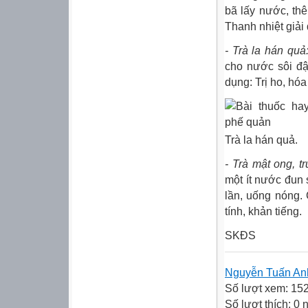
bã lấy nước, thê
Thanh nhiệt giải 
- Trà la hán quả
cho nước sôi đậ
dụng: Trị ho, hó
Trà la hán quả.
- Trà mật ong, t
một ít nước đun 
lần, uống nóng.
tính, khản tiếng.
SKĐS
Nguyễn Tuấn An
Số lượt xem: 15
Số lượt thích: 0