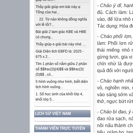
- Cháo ý dĩ, hạn
Thầy giải giúp em bài này ạ:
đủ. Cách làm: L
Tổng của hai...
vào, để lửa nhỏ 
22. Từ nào không đồng nghĩa
với lề lối?...
Tác dụng: Hóa đ
Bài giải 2 tam giác KBE và HBE
- Cháo phổi lợn, 
có chung...
làm: Phổi lợn r
Thầy giúp e giải bài này nhé: ...
thái miếng nhỏ 
Giải Diện tích EBFD là: 2025 -
gừng tươi, gia v
675 x 2...
chín nhừ là được
Tìm 1 phân số nằm giữa 2 phân
số $$frac{3}{4}$$ và $$frac{3}
quả đối với ngư
{5}$$ , có...
- Cháo hạnh nhâ
5 hình vuông như hình, biết diện
tích hình vuông...
vỏ, nghiền mịn, 
vào sáng sớm và
1. Số học sinh của khối lớp 4,
khối lớp 5...
thở, ngực bứt rứt
- Cháo bí đao, ý 
LỊCH SỬ VIỆT NAM
đao rửa sạch, nấ
nồi nấu thành ch
THÀNH VIÊN TRỰC TUYẾN
tiểu, giảm ho, ta