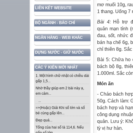
mơ muối 10g, rau
LIÊN KẾT WEBSITE
1 thang. Uống 7 n
Bài 4:
Hỗ trợ đ
BỘ NGÀNH - BÁO CHÍ
quản
mạn tính (
đau, sốt, nhức 
NGÂN HÀNG - WEB KHÁC
bán hạ chế 6g, b
chỉ thiên 8g. Sắc
DỰNG NƯỚC - GIỮ NƯỚC
Bài 5: Chữa ho
bách bộ 8g, thi
CÁC Ý KIẾN MỚI NHẤT
1.000ml. Sắc còn
1. Một hình chữ nhật có chiều dài
gấp 1,5...
Món ăn
Nhờ thầy giúp em 2 bài này ạ,
- Cháo bách hợp
em cảm...
50g. Cách làm: 
...
bách hợp và hạnh
=>(Hoặc) Giải Khi số lớn và số
bé cùng gấp lên...
công dụng nhuận 
Đẹp quá...
quản. Lưu ý: Kh
Tổng của hai số là 114,6. Nếu
tỳ vị hư hàn.
gấp số lớn...