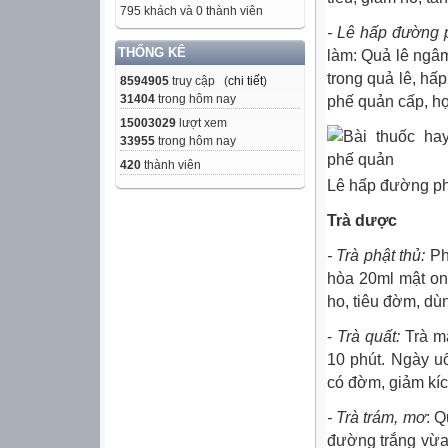
795 khách và 0 thành viên
- Lê hấp đường 
THỐNG KÊ
làm: Quả lê ngâ
trong quả lê, hấp
8594905
truy cập (
chi tiết
)
31404
trong hôm nay
phế quản cấp, họ
15003029
lượt xem
33955
trong hôm nay
420
thành viên
Lê hấp đường p
Trà dược
- Trà phật thủ:
Ph
hòa 20ml mật on
ho, tiêu đờm, dù
-
Trà quất:
Trà m
10 phút. Ngày u
có đờm, giảm kíc
- Trà trám, mơ
: Q
đường trắng vừa