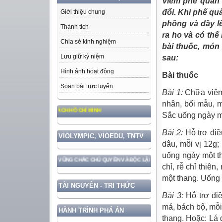
Viêm phế quản
đổi. Khi phế qu
Giới thiệu chung
phồng và dầy l
Thành tích
ra ho và có th
Chia sẻ kinh nghiệm
bài thuốc, món
Lưu giữ kỷ niệm
sau:
Hình ảnh hoạt động
Bài thuốc
Soạn bài trực tuyến
Bài 1:
Chữa
viê
nhân, bối mẫu, m
 ĐỨC, PHONG CÁCH HỒ CHÍ MINH
Sắc uống ngày mộ
Bài 2:
Hỗ trợ điều
VIOLYMPIC, VIOEDU, TNTV
dâu, mỗi vị 12g;
uống ngày một th
GẮN VỚI BẢO VỆ VỮNG CHẮC CHỦ QUYỀN VÀ ĐỘC LẬP DÂN TỘC!
chỉ, rễ chỉ thiên
một thang. Uống 
TÀI NGUYÊN - TRI THỨC
Bài 3:
Hỗ trợ điề
má, bách bộ, mỗi
HÀNH TRÌNH PHÁ ÁN
thang. Hoặc: Lá 