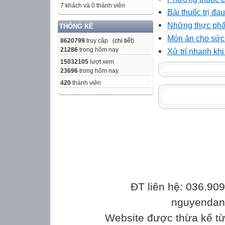
7 khách và 0 thành viên
Bài thuốc trị đa
Những thực phẩm
THỐNG KÊ
Món ăn cho sức k
8620799
truy cập (
chi tiết
)
21286
trong hôm nay
Xử trí nhanh kh
15032105
lượt xem
23696
trong hôm nay
420
thành viên
ĐT liên hệ: 036.90
nguyenda
Website được thừa kế t