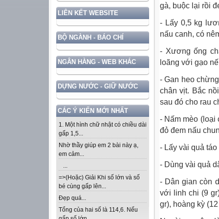
gà, buộc lại rồi
LIÊN KẾT WEBSITE
- Lấy 0,5 kg lư
nấu canh, có nêm
BỘ NGÀNH - BÁO CHÍ
- Xương ống châ
loãng với gạo nếp
NGÂN HÀNG - WEB KHÁC
- Gan heo chừng 1
DỰNG NƯỚC - GIỮ NƯỚC
chân vịt. Bắc nồ
sau đó cho rau ch
CÁC Ý KIẾN MỚI NHẤT
- Nấm mèo (loại 
1. Một hình chữ nhật có chiều dài
đỏ đem nấu chun
gấp 1,5...
Nhờ thầy giúp em 2 bài này ạ,
- Lấy vài quả tá
em cảm...
- Dùng vài quả d
...
=>(Hoặc) Giải Khi số lớn và số
- Dân gian còn d
bé cùng gấp lên...
với linh chi (9 g
Đẹp quá...
gr), hoàng kỳ (12
Tổng của hai số là 114,6. Nếu
gấp số lớn...