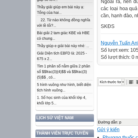
Ngoài ra, nên d
Thầy giải giúp em bài này ạ:
các loại hoa quả
Tổng của hai...
cần, hạnh đào, nh
22. Từ nào không đồng nghĩa
với lề lối?...
SKĐS
Bài giải 2 tam giác KBE và HBE
có chung...
Nguyễn Tuấn An
Thầy giúp e giải bài này nhé: ...
Số lượt xem: 10
Giải Diện tích EBFD là: 2025 -
Số lượt thích: 0
675 x 2...
Tìm 1 phân số nằm giữa 2 phân
số $$frac{3}{4}$$ và $$frac{3}
{5}$$ , có...
Kích thước font
5 hình vuông như hình, biết diện
tích hình vuông...
1. Số học sinh của khối lớp 4,
khối lớp 5...
LỊCH SỬ VIỆT NAM
Đường dẫn
:
p
Gửi ý kiến
THÀNH VIÊN TRỰC TUYẾN
Phương thuốc c