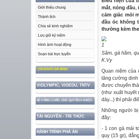
Biểu hiện của t
mắt, nóng đầu, 
Giới thiệu chung
cảm giác mỏi m
Thành tích
đầu óc không t
Chia sẻ kinh nghiệm
thường kèm theo
Lưu giữ kỷ niệm
Hình ảnh hoạt động
Sâm, gà hầm, qu
Soạn bài trực tuyến
K.Vy
, ĐẠO ĐỨC, PHONG CÁCH HỒ CHÍ MINH
Quan niệm của đ
tăng cường dinh 
được chuyển thà
VIOLYMPIC, VIOEDU, TNTV
(như xuất huyết 
dày...) thì phải đ
ƯỚC GẮN VỚI BẢO VỆ VỮNG CHẮC CHỦ QUYỀN VÀ ĐỘC LẬP DÂN TỘC!
Những người bị 
TÀI NGUYÊN - TRI THỨC
đây:
- 1 con gà mái t
HÀNH TRÌNH PHÁ ÁN
quy (15 gr), đẳn