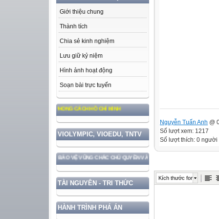
Giới thiệu chung
Thành tích
Chia sẻ kinh nghiệm
Lưu giữ kỷ niệm
Hình ảnh hoạt động
Soạn bài trực tuyến
ƯỞNG, ĐẠO ĐỨC, PHONG CÁCH HỒ CHÍ MINH
Nguyễn Tuấn Anh
@ 0
Số lượt xem: 1217
VIOLYMPIC, VIOEDU, TNTV
Số lượt thích: 0 người
ĐẤT NƯỚC GẮN VỚI BẢO VỆ VỮNG CHẮC CHỦ QUYỀN VÀ ĐỘC LẬP DÂN TỘC!
Kích thước font
TÀI NGUYÊN - TRI THỨC
HÀNH TRÌNH PHÁ ÁN