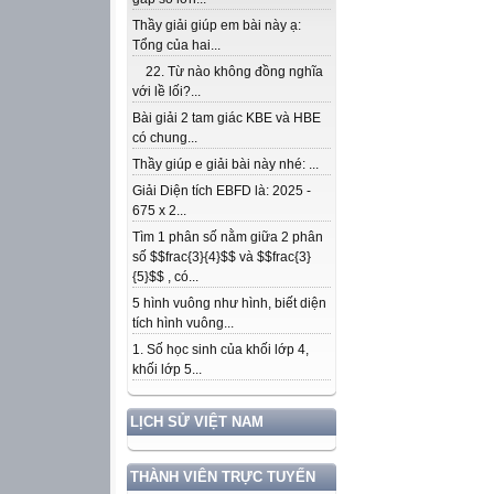
Thầy giải giúp em bài này ạ:
Tổng của hai...
22. Từ nào không đồng nghĩa
với lề lối?...
Bài giải 2 tam giác KBE và HBE
có chung...
Thầy giúp e giải bài này nhé: ...
Giải Diện tích EBFD là: 2025 -
675 x 2...
Tìm 1 phân số nằm giữa 2 phân
số $$frac{3}{4}$$ và $$frac{3}
{5}$$ , có...
5 hình vuông như hình, biết diện
tích hình vuông...
1. Số học sinh của khối lớp 4,
khối lớp 5...
LỊCH SỬ VIỆT NAM
THÀNH VIÊN TRỰC TUYẾN