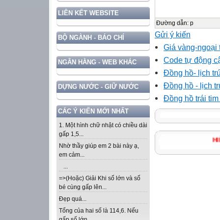
LIÊN KẾT WEBSITE
Đường dẫn
:
p
Gửi ý kiến
BỘ NGÀNH - BÁO CHÍ
Giá vàng-ngoại 
Code tự động cậ
NGÂN HÀNG - WEB KHÁC
Đồng hồ- lịch tr
Đồng hồ - lịch t
DỰNG NƯỚC - GIỮ NƯỚC
Đồng hồ trái ti
CÁC Ý KIẾN MỚI NHẤT
1. Một hình chữ nhật có chiều dài
gấp 1,5...
Nhờ thầy giúp em 2 bài này ạ,
em cảm...
...
=>(Hoặc) Giải Khi số lớn và số
bé cùng gấp lên...
Đẹp quá...
Tổng của hai số là 114,6. Nếu
gấp số lớn...