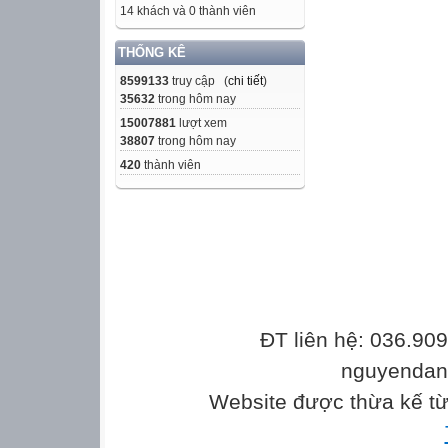
14 khách và 0 thành viên
THỐNG KÊ
8599133
truy cập (
chi tiết
)
35632
trong hôm nay
15007881
lượt xem
38807
trong hôm nay
420
thành viên
ĐT liên hệ: 036.90
nguyenda
Website được thừa kế t