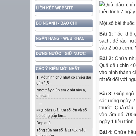
LIÊN KẾT WEBSITE
Một số bài thuố
BỘ NGÀNH - BÁO CHÍ
Bài 1:
Tóc khô g
NGÂN HÀNG - WEB KHÁC
sạch, để ráo nư
vào 2 bữa cơm. M
DỰNG NƯỚC - GIỮ NƯỚC
Bài 2:
Chữa nhứ
Quả dâu chín 40
CÁC Ý KIẾN MỚI NHẤT
vào ninh thành c
1. Một hình chữ nhật có chiều dài
rất tốt đối với n
gấp 1,5...
Nhờ thầy giúp em 2 bài này ạ,
Bài 3:
Giúp ngủ 
em cảm...
sắc uống ngày 2 
...
thuốc: Quả dâu 1
=>(Hoặc) Giải Khi số lớn và số
vào ấm đổ 700ml
bé cùng gấp lên...
ngày 1 liệu trình.
Đẹp quá...
Tổng của hai số là 114,6. Nếu
Bài 4:
Chữa hậu 
gấp số lớn...