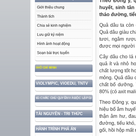
Theo Đông y, 
huyết, sinh tâ
Giới thiệu chung
tháo đường, tiể
Thành tích
Quả dâu ta còn 
Chia sẻ kinh nghiệm
Quả dâu giàu ch
Lưu giữ kỷ niệm
tươi, ngâm rượu
Hình ảnh hoạt động
được mọi người
Soạn bài trực tuyến
Cây dâu cho lá 
quả ít và nhỏ h
ĐỨC, PHONG CÁCH HỒ CHÍ MINH
chất lượng tốt h
mỏng. Quả dâu c
VIOLYMPIC, VIOEDU, TNTV
chất bổ dưỡng.
80% (có axit malic
N VỚI BẢO VỆ VỮNG CHẮC CHỦ QUYỀN VÀ ĐỘC LẬP DÂN TỘC!
Theo Đông y, qu
hiệu bổ âm huyết
TÀI NGUYÊN - TRI THỨC
thận âm hư, đau 
đường, tiểu khó
HÀNH TRÌNH PHÁ ÁN
gối, hồi hộp mất