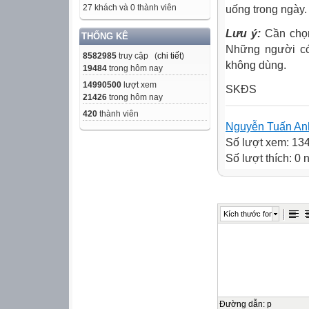
27 khách và 0 thành viên
uống trong ngày.
Lưu ý:
Cần chọn
THỐNG KÊ
Những người có 
8582985
truy cập (
chi tiết
)
không dùng.
19484
trong hôm nay
14990500
lượt xem
SKĐS
21426
trong hôm nay
420
thành viên
Nguyễn Tuấn An
Số lượt xem: 13
Số lượt thích: 0
Kích thước font
Đường dẫn
:
p