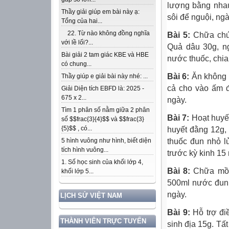
lượng bằng nhau
Thầy giải giúp em bài này ạ:
sôi để nguội, ngà
Tổng của hai...
22. Từ nào không đồng nghĩa
Bài 5:
Chữa chứn
với lề lối?...
Quả dâu 30g, n
Bài giải 2 tam giác KBE và HBE
nước thuốc, chia 
có chung...
Bài 6:
Ăn không t
Thầy giúp e giải bài này nhé: ...
cả cho vào ấm đ
Giải Diện tích EBFD là: 2025 -
675 x 2...
ngày.
Tìm 1 phân số nằm giữa 2 phân
Bài 7:
Hoạt huyế
số $$frac{3}{4}$$ và $$frac{3}
{5}$$ , có...
huyết đằng 12g, 
thuốc đun nhỏ l
5 hình vuông như hình, biết diện
tích hình vuông...
trước kỳ kinh 15 
1. Số học sinh của khối lớp 4,
Bài 8:
Chữa mồ h
khối lớp 5...
500ml nước đun 
ngày.
LỊCH SỬ VIỆT NAM
Bài 9:
Hỗ trợ đi
THÀNH VIÊN TRỰC TUYẾN
sinh địa 15g. Tấ