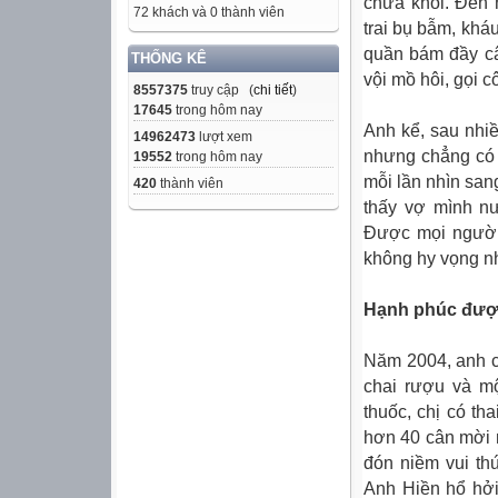
chữa khỏi. Đến 
72 khách và 0 thành viên
trai bụ bẫm, khá
quần bám đầy câ
THỐNG KÊ
vội mồ hôi, gọi 
8557375
truy cập (
chi tiết
)
17645
trong hôm nay
Anh kể, sau nhiề
14962473
lượt xem
nhưng chẳng có 
19552
trong hôm nay
mỗi lần nhìn san
420
thành viên
thấy vợ mình nư
Được mọi người
không hy vọng nh
Hạnh phúc đượ
Năm 2004, anh c
chai rượu và mộ
thuốc, chị có th
hơn 40 cân mời 
đón niềm vui thứ
Anh Hiền hổ hở