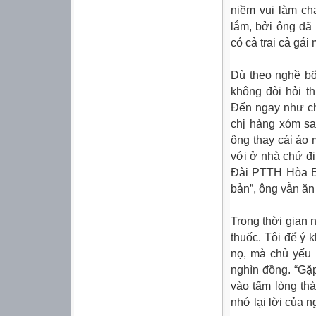
niềm vui làm ch
lắm, bởi ông đã
có cả trai cả gái
Dù theo nghề bố
không đòi hỏi t
Đến ngay như ch
chị hàng xóm san
ông thay cái áo 
với ở nhà chứ đ
Đài PTTH Hòa Bì
bản”, ông vẫn ăn
Trong thời gian 
thuốc. Tôi để ý 
nọ, mà chủ yếu 
nghìn đồng. “Gặp
vào tấm lòng th
nhớ lại lời của n