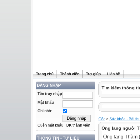
Trang chủ
Thành viên
Trợ giúp
Liên hệ
ĐĂNG NHẬP
Tìm kiếm thông ti
Tên truy nhập
Mật khẩu
Ghi nhớ
Gốc
>
Sức khỏe - Bài th
Quên mật khẩu
ĐK thành viên
Ông lang người T
Ông lang Thầm (t
THÔNG TIN - TƯ LIỆU