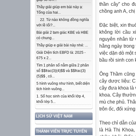
thần cây” cho đư
Thầy giải giúp em bài này ạ:
chồng anh A, chị
Tổng của hai...
22. Từ nào không đồng nghĩa
Đặc biệt, xin t
với lề lối?...
không lời cầu x
Bài giải 2 tam giác KBE và HBE
có chung...
nguyên nhân từ 
Thầy giúp e giải bài này nhé: ...
hằng ngày trong 
việc dặn dò một 
Giải Diện tích EBFD là: 2025 -
675 x 2...
bầu rồi sinh con
Tìm 1 phân số nằm giữa 2 phân
số $$frac{3}{4}$$ và $$frac{3}
Ông Thầm cũng c
{5}$$ , có...
cây dược liệu: C
5 hình vuông như hình, biết diện
cây đưa khoa là 
tích hình vuông...
khoa. Cây thườn
1. Số học sinh của khối lớp 4,
mù che phủ. Thân
khối lớp 5...
trôn ốc, đối xứn
LỊCH SỬ VIỆT NAM
Theo chỉ dẫn của
là Hà Thị Khoa,
THÀNH VIÊN TRỰC TUYẾN