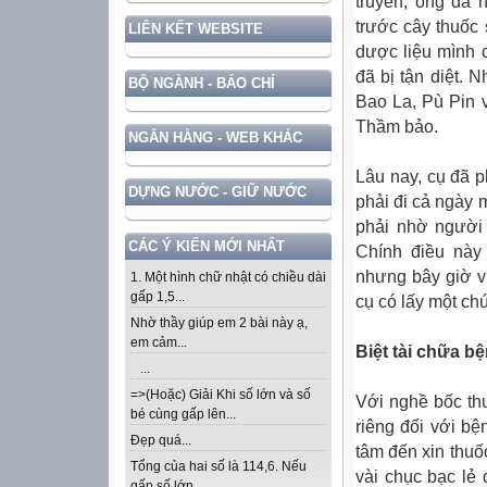
truyền, ông đã 
trước cây thuốc 
LIÊN KẾT WEBSITE
dược liệu mình c
đã bị tận diệt. 
BỘ NGÀNH - BÁO CHÍ
Bao La, Pù Pin 
Thầm bảo.
NGÂN HÀNG - WEB KHÁC
Lâu nay, cụ đã p
DỰNG NƯỚC - GIỮ NƯỚC
phải đi cả ngày
phải nhờ người
CÁC Ý KIẾN MỚI NHẤT
Chính điều này
nhưng bây giờ việ
1. Một hình chữ nhật có chiều dài
gấp 1,5...
cụ có lấy một chú
Nhờ thầy giúp em 2 bài này ạ,
em cảm...
Biệt tài chữa b
...
=>(Hoặc) Giải Khi số lớn và số
Với nghề bốc th
bé cùng gấp lên...
riêng đối với bệ
Đẹp quá...
tâm đến xin thuố
Tổng của hai số là 114,6. Nếu
vài chục bạc lẻ 
gấp số lớn...