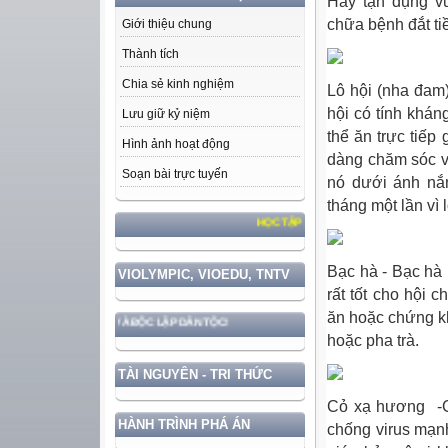
Hãy tận dụng v
chữa bệnh đắt ti
Giới thiệu chung
Thành tích
Chia sẻ kinh nghiệm
Lô hội (nha đam)
hội có tính khán
Lưu giữ kỷ niệm
thể ăn trực tiếp
Hình ảnh hoạt động
dàng chăm sóc vì
Soạn bài trực tuyến
nó dưới ánh nắn
tháng một lần vì
HỌC TẬP VÀ LÀM THEO TƯ TƯỞNG, ĐẠO ĐỨC,
Bạc hà - Bạc hà 
VIOLYMPIC, VIOEDU, TNTV
rất tốt cho hội 
ăn hoặc chứng kh
ẮC CHỦ QUYỀN VÀ ĐỘC LẬP DÂN TỘC!
hoặc pha trà.
TÀI NGUYÊN - TRI THỨC
Cỏ xạ hương -Cỏ
HÀNH TRÌNH PHÁ ÁN
chống virus mạn