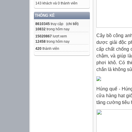
143 khách và 0 thành viên
THỐNG KÊ
8610345
truy cập (
chi tiết
)
10832
trong hôm nay
Cây bồ công anh 
15020867
lượt xem
12458
trong hôm nay
dược giải độc p
cấp chất chống o
420
thành viên
chậm, và giúp l
phơi khô. Có t
chắn là không sử
Húng quế - Húng
cửa hàng hạt giố
tăng cường tiêu h