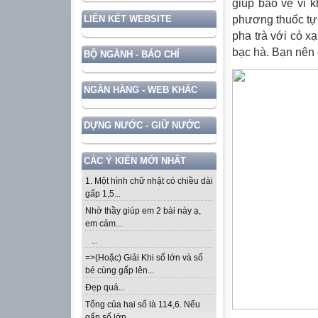
giúp bảo vệ vi 
phương thuốc tự
LIÊN KẾT WEBSITE
pha trà với cỏ 
bạc hà. Bạn nên 
BỘ NGÀNH - BÁO CHÍ
NGÂN HÀNG - WEB KHÁC
DỰNG NƯỚC - GIỮ NƯỚC
CÁC Ý KIẾN MỚI NHẤT
1. Một hình chữ nhật có chiều dài
gấp 1,5...
Nhờ thầy giúp em 2 bài này ạ,
em cảm...
...
=>(Hoặc) Giải Khi số lớn và số
bé cùng gấp lên...
Đẹp quá...
Tổng của hai số là 114,6. Nếu
gấp số lớn...