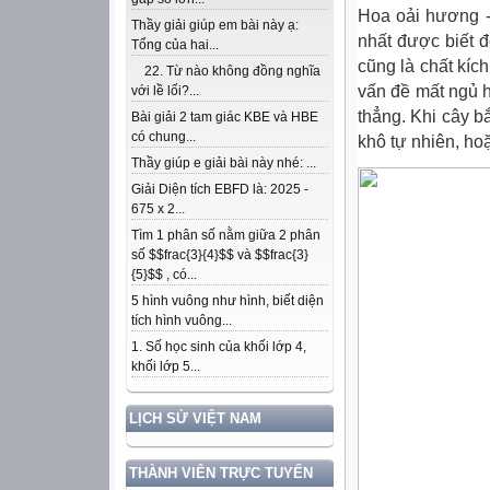
Hoa oải hương -
Thầy giải giúp em bài này ạ:
nhất được biết 
Tổng của hai...
cũng là chất kíc
22. Từ nào không đồng nghĩa
vấn đề mất ngủ 
với lề lối?...
thẳng. Khi cây b
Bài giải 2 tam giác KBE và HBE
có chung...
khô tự nhiên, ho
Thầy giúp e giải bài này nhé: ...
Giải Diện tích EBFD là: 2025 -
675 x 2...
Tìm 1 phân số nằm giữa 2 phân
số $$frac{3}{4}$$ và $$frac{3}
{5}$$ , có...
5 hình vuông như hình, biết diện
tích hình vuông...
1. Số học sinh của khối lớp 4,
khối lớp 5...
LỊCH SỬ VIỆT NAM
THÀNH VIÊN TRỰC TUYẾN