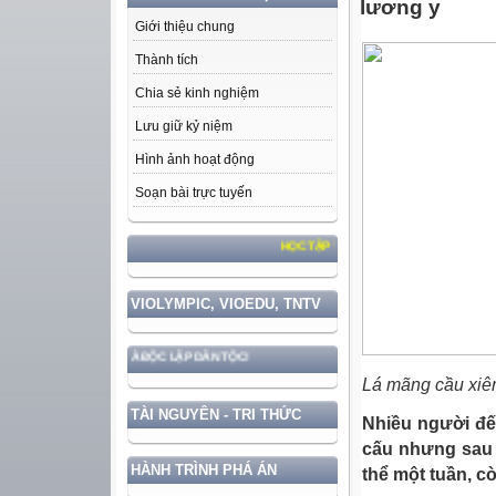
lương y
Giới thiệu chung
Thành tích
Chia sẻ kinh nghiệm
Lưu giữ kỷ niệm
Hình ảnh hoạt động
Soạn bài trực tuyến
HỌC TẬP VÀ LÀM THEO TƯ TƯỞNG, ĐẠO ĐỨC, PH
VIOLYMPIC, VIOEDU, TNTV
HỦ QUYỀN VÀ ĐỘC LẬP DÂN TỘC!
Lá mãng cầu xiêm
TÀI NGUYÊN - TRI THỨC
Nhiều người đến
cấu nhưng sau 
HÀNH TRÌNH PHÁ ÁN
thể một tuần, cò