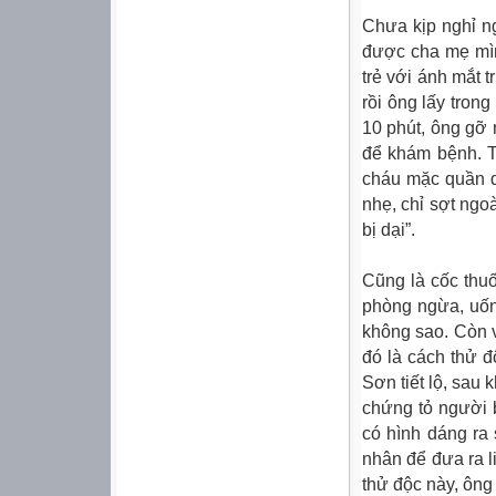
Chưa kịp nghỉ n
được cha mẹ mì
trẻ với ánh mắt 
rồi ông lấy tron
10 phút, ông gỡ 
để khám bệnh. T
cháu mặc quần 
nhẹ, chỉ sợt ng
bị dại”.
Cũng là cốc thu
phòng ngừa, uống
không sao. Còn 
đó là cách thử đ
Sơn tiết lộ, sau k
chứng tỏ người 
có hình dáng ra
nhân để đưa ra l
thử độc này, ông