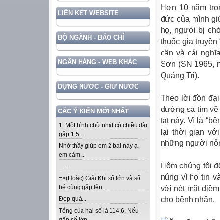
Hơn 10 năm tron
LIÊN KẾT WEBSITE
đức của mình giú
họ, người bị chó
BỘ NGÀNH - BÁO CHÍ
thuốc gia truyền
cần và cái nghĩ
NGÂN HÀNG - WEB KHÁC
Sơn (SN 1965, ng
Quảng Trị).
DỰNG NƯỚC - GIỮ NƯỚC
Theo lời đồn đại
đường sá tìm về 
CÁC Ý KIẾN MỚI NHẤT
tát này. Vì là “b
1. Một hình chữ nhật có chiều dài
lại thời gian v
gấp 1,5...
những người nôn
Nhờ thầy giúp em 2 bài này ạ,
em cảm...
Hôm chúng tôi đ
...
núng vì họ tin 
=>(Hoặc) Giải Khi số lớn và số
bé cùng gấp lên...
với nét mặt điềm
cho bệnh nhân.
Đẹp quá...
Tổng của hai số là 114,6. Nếu
gấp số lớn...