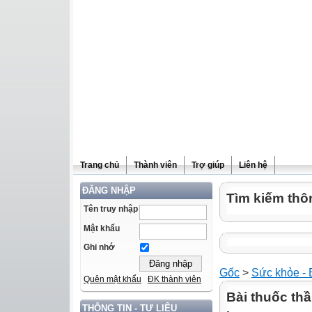
Trang chủ
Thành viên
Trợ giúp
Liên hệ
ĐĂNG NHẬP
Tìm kiếm thôn
Tên truy nhập
Mật khẩu
Ghi nhớ
Gốc
>
Sức khỏe - 
Quên mật khẩu
ĐK thành viên
Bài thuốc thầ
THÔNG TIN - TƯ LIỆU