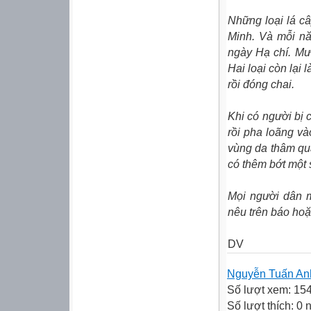
Những loại lá c
Minh. Và mỗi nă
ngày Hạ chí. Mườ
Hai loại còn lại
rồi đóng chai.
Khi có người bị c
rồi pha loãng v
vùng da thâm quầ
có thêm bớt một 
Mọi người dân m
nêu trên báo hoặ
DV
Nguyễn Tuấn An
Số lượt xem: 15
Số lượt thích: 0