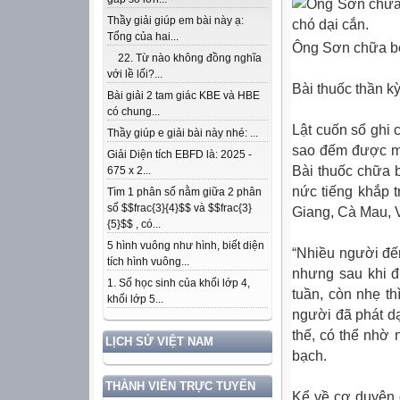
Thầy giải giúp em bài này ạ:
Tổng của hai...
Ông Sơn chữa bệ
22. Từ nào không đồng nghĩa
với lề lối?...
Bài thuốc thần k
Bài giải 2 tam giác KBE và HBE
có chung...
Lật cuốn sổ ghi
Thầy giúp e giải bài này nhé: ...
sao đếm được mì
Giải Diện tích EBFD là: 2025 -
Bài thuốc chữa 
675 x 2...
nức tiếng khắp 
Tìm 1 phân số nằm giữa 2 phân
số $$frac{3}{4}$$ và $$frac{3}
Giang, Cà Mau, 
{5}$$ , có...
5 hình vuông như hình, biết diện
“Nhiều người đến
tích hình vuông...
nhưng sau khi đ
1. Số học sinh của khối lớp 4,
tuần, còn nhẹ th
khối lớp 5...
người đã phát dạ
thế, có thể nhờ
LỊCH SỬ VIỆT NAM
bạch.
THÀNH VIÊN TRỰC TUYẾN
Kể về cơ duyên 