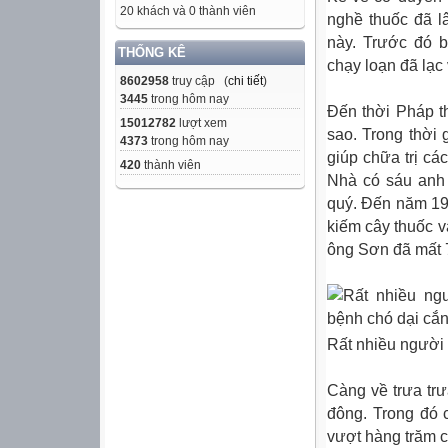
20 khách và 0 thành viên
nghề thuốc đã l
này. Trước đó b
THỐNG KÊ
chạy loạn đã lạc
8602958
truy cập (
chi tiết
)
3445
trong hôm nay
Đến thời Pháp th
15012782
lượt xem
sao. Trong thời 
4373
trong hôm nay
giúp chữa trị cá
420
thành viên
Nhà có sáu anh 
quý. Đến năm 19
kiếm cây thuốc v
ông Sơn đã mất 
Rất nhiều người
Càng về trưa tr
đông. Trong đó c
vượt hàng trăm c