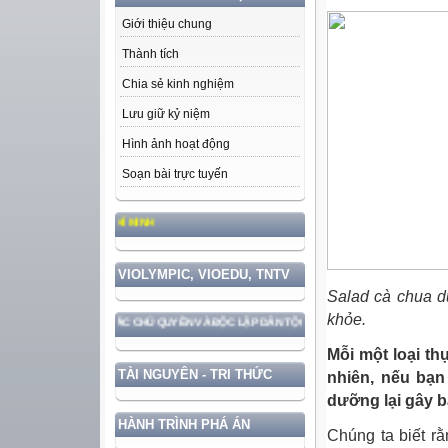
Giới thiệu chung
Thành tích
Chia sẻ kinh nghiệm
Lưu giữ kỷ niệm
Hình ảnh hoạt động
Soạn bài trực tuyến
PHONG CÁCH HỒ CHÍ MINH
VIOLYMPIC, VIOEDU, TNTV
Salad cà chua d
khỏe.
I BẢO VỆ VỮNG CHẮC CHỦ QUYỀN VÀ ĐỘC LẬP DÂN TỘC!
Mỗi một loại t
TÀI NGUYÊN - TRI THỨC
nhiên, nếu bạn
dưỡng lại gây b
HÀNH TRÌNH PHÁ ÁN
Chúng ta biết r