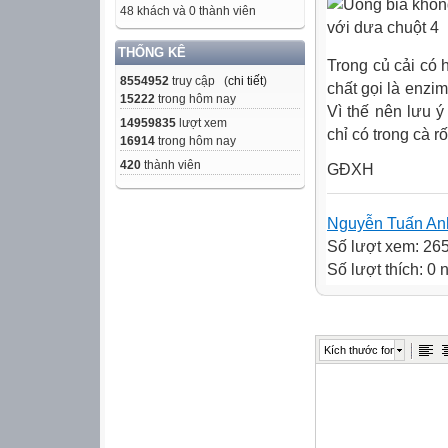
48 khách và 0 thành viên
THỐNG KÊ
Trong củ cải có 
8554952
truy cập (
chi tiết
)
chất gọi là enzim
15222
trong hôm nay
Vì thế nên lưu ý
14959835
lượt xem
chỉ có trong cà r
16914
trong hôm nay
420
thành viên
GĐXH
Nguyễn Tuấn An
Số lượt xem: 26
Số lượt thích: 0
Kích thước font