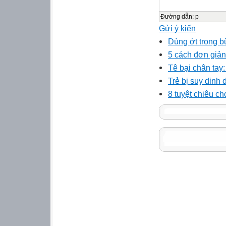
Đường dẫn
:
p
Gửi ý kiến
Dùng ớt trong b
5 cách đơn giản 
Tê bại chân tay:
Trẻ bị suy dinh
8 tuyệt chiêu c