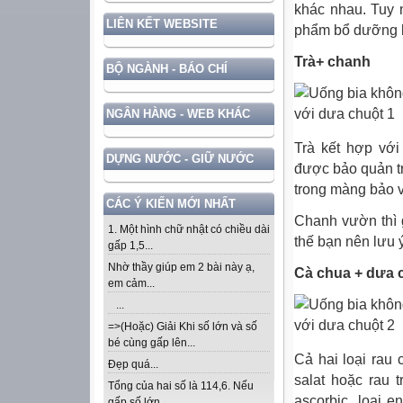
khác nhau. Tuy n
LIÊN KẾT WEBSITE
phẩm bổ dưỡng lạ
Trà+ chanh
BỘ NGÀNH - BÁO CHÍ
NGÂN HÀNG - WEB KHÁC
Trà kết hợp với
DỰNG NƯỚC - GIỮ NƯỚC
được bảo quản t
trong màng bảo vệ
CÁC Ý KIẾN MỚI NHẤT
Chanh vườn thì 
1. Một hình chữ nhật có chiều dài
thế bạn nên lưu
gấp 1,5...
Nhờ thầy giúp em 2 bài này ạ,
Cà chua + dưa 
em cảm...
...
=>(Hoặc) Giải Khi số lớn và số
bé cùng gấp lên...
Cả hai loại rau
Đẹp quá...
salat hoặc rau 
Tổng của hai số là 114,6. Nếu
ascorbic, loại 
gấp số lớn...