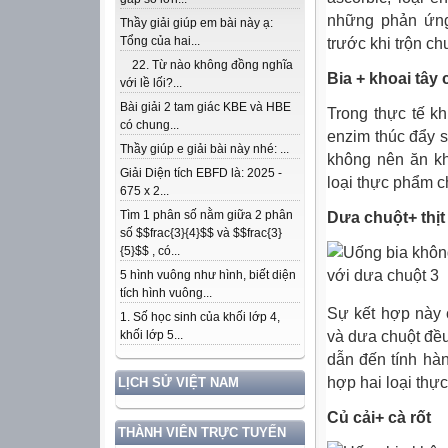
những phản ứng
Thầy giải giúp em bài này ạ:
Tổng của hai...
trước khi trộn c
22. Từ nào không đồng nghĩa
Bia + khoai tây 
với lề lối?...
Bài giải 2 tam giác KBE và HBE
Trong thực tế kh
có chung...
enzim thúc đẩy s
Thầy giúp e giải bài này nhé: ...
không nên ăn kh
Giải Diện tích EBFD là: 2025 -
loại thực phẩm c
675 x 2...
Tìm 1 phân số nằm giữa 2 phân
Dưa chuột+ thịt
số $$frac{3}{4}$$ và $$frac{3}
{5}$$ , có...
5 hình vuông như hình, biết diện
tích hình vuông...
Sự kết hợp này 
1. Số học sinh của khối lớp 4,
và dưa chuột đều
khối lớp 5...
dẫn đến tính hàn
hợp hai loại thự
LỊCH SỬ VIỆT NAM
Củ cải+ cà rốt
THÀNH VIÊN TRỰC TUYẾN