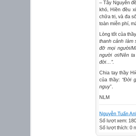
– Tây Nguyên đều
khó, Hiền đều x
chữa trị, và đa 
toàn miễn phí, 
Lòng tốt của thầ
thanh cảnh làm s
đỡ mọi người/M
người ơi/Nên ta
đời…”.
Chia tay thầy H
của thầy:
“Đời 
nguy
".
NLM
Nguyễn Tuấn An
Số lượt xem: 18
Số lượt thích: 0