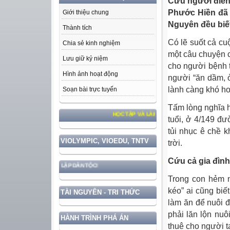
Cứu người điên 
Phước Hiền đã 
Giới thiệu chung
Nguyên đều biết
Thành tích
Có lẽ suốt cả cu
Chia sẻ kinh nghiệm
một câu chuyện c
Lưu giữ kỷ niệm
cho người bệnh 
Hình ảnh hoạt động
người “ăn dầm, 
lành càng khó h
Soạn bài trực tuyến
Tấm lòng nghĩa h
HỌC TẬP VÀ LÀM THEO TƯ TƯỞNG, ĐẠO ĐỨC, PHO
tuổi, ở 4/149 đ
tủi nhục ê chề 
VIOLYMPIC, VIOEDU, TNTV
trời.
Cứu cả gia đình
Ủ QUYỀN VÀ ĐỘC LẬP DÂN TỘC!
Trong con hẻm 
kéo” ai cũng biế
TÀI NGUYÊN - TRI THỨC
làm ăn để nuôi đ
phải lăn lộn nuô
HÀNH TRÌNH PHÁ ÁN
thuê cho người t