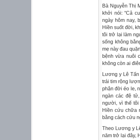
Bà Nguyễn Thị M
khởi nói: “Cả c
ngày hôm nay, b
Hiền suốt đời, k
tôi trở lại làm 
sống không bằng
mẹ này đau quặn
bệnh vừa nuôi c
không còn ai điê
Lương y Lê Tấn 
trái tim rộng l
phận đời éo le, 
ngàn các đệ tử,
người, vì thế t
Hiền cứu chữa n
bằng cách cứu ng
Theo Lương y Lê
năm trở lại đây,