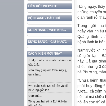
Hàng ngày, thầy
LIÊN KẾT WEBSITE
những chuyến xe 
gian rảnh rỗi th
BỘ NGÀNH - BÁO CHÍ
Trong ngôi nhà 
NGÂN HÀNG - WEB KHÁC
ngày vẫn nhiều
Quảng Bình… tì
bệnh lành là bản
DỰNG NƯỚC - GIỮ NƯỚC
Năm trước khi n
CÁC Ý KIẾN MỚI NHẤT
cũng ớn lạnh. Bá
1. Một hình chữ nhật có chiều dài
này. Cả gia đìn
gấp 1,5...
chết, nhưng 3 đ
Nhờ thầy giúp em 2 bài này ạ,
bé Phương, thằ
em cảm...
"Chữa bệnh thằn
...
phải huy động 6
=>(Hoặc) Giải Khi số lớn và số
bé cùng gấp lên...
rượt… cả xóm nà
Đẹp quá...
nói, ai mà chữa 
Tổng của hai số là 114,6. Nếu
nó lên cơn thì c
gấp số lớn...