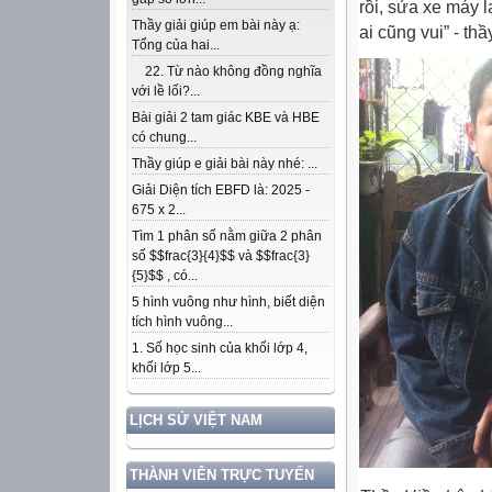
rồi, sửa xe máy 
Thầy giải giúp em bài này ạ:
ai cũng vui” - thầ
Tổng của hai...
22. Từ nào không đồng nghĩa
với lề lối?...
Bài giải 2 tam giác KBE và HBE
có chung...
Thầy giúp e giải bài này nhé: ...
Giải Diện tích EBFD là: 2025 -
675 x 2...
Tìm 1 phân số nằm giữa 2 phân
số $$frac{3}{4}$$ và $$frac{3}
{5}$$ , có...
5 hình vuông như hình, biết diện
tích hình vuông...
1. Số học sinh của khối lớp 4,
khối lớp 5...
LỊCH SỬ VIỆT NAM
THÀNH VIÊN TRỰC TUYẾN