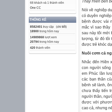
Thầy Hiền bên b
68 khách và 1 thành viên
One CC
Nói về nghiệp du
có duyên nghiệp 
THỐNG KÊ
bệnh được vài n
mắc vì sao thầy
8582401
truy cập (
chi tiết
)
18900
trong hôm nay
sau này tôi mới 
14989868
lượt xem
tượng, từ đó tôi
20794
trong hôm nay
được trẻ khóc dạ
420
thành viên
Nuôi cơm cả n
Nhắc đến Hiền xe
con người sống
em Phúc lần lượ
các bạn thân củ
bệnh sẽ lành, ôn
chưa thấy tiến t
người thân, ngườ
được với phương
cao cả, nhưng nế