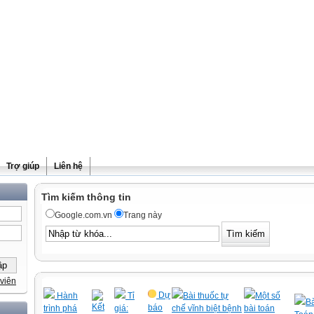
Trợ giúp
Liên hệ
Tìm kiếm thông tin
Google.com.vn
Trang này
viên
Dự
Hành
Tỉ
Bài thuốc tự
Một số
Bà
Kết
báo
trình phá
giá:
chế vĩnh biệt bệnh
bài toán