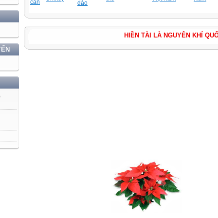
cắn
dào
HIỀN TÀI LÀ NGUYÊN KH
YẾN
)