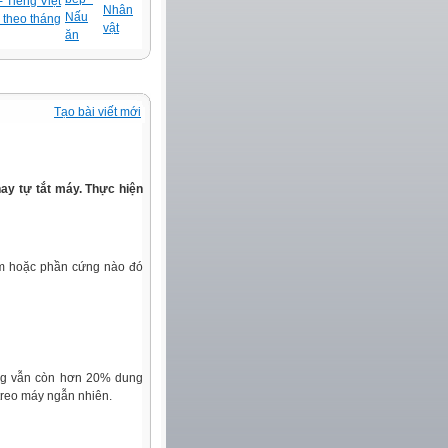
 Tiếng Việt
Nhân
Nấu
 theo tháng
vật
ăn
Tạo bài viết mới
hay tự tắt máy. Thực hiện
mềm hoặc phần cứng nào đó
rằng vẫn còn hơn 20% dung
treo máy ngẫn nhiên.