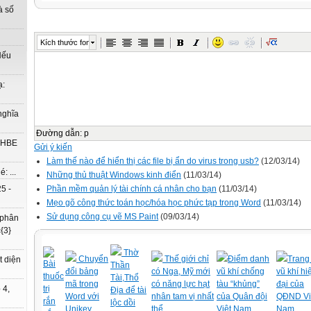
à số
Kích thước font
Nếu
ạ:
nghĩa
Đường dẫn
:
p
à HBE
Gửi ý kiến
Làm thế nào để hiển thị các file bị ẩn do virus trong usb?
(12/03/14)
: ...
Những thủ thuật Windows kinh điển
(11/03/14)
Phần mềm quản lý tài chính cá nhân cho bạn
(11/03/14)
5 -
Mẹo gõ công thức toán học/hóa học phức tạp trong Word
(11/03/14)
Sử dụng công cụ vẽ MS Paint
(09/03/14)
 phân
{3}
Thờ
Chuyển
Thế giới chỉ
Điểm danh
Trang 
t diện
Bài
Thần
đổi bảng
có Nga, Mỹ mới
vũ khí chống
vũ khí hi
thuốc
Tài,Thổ
mã trong
có năng lực hạt
tàu “khủng”
đại của
trị
 4,
Địa để tài
Word với
nhân tam vị nhất
của Quân đội
QĐND Vi
rắn
lộc dồi
Unikey
thể
Việt Nam
Nam