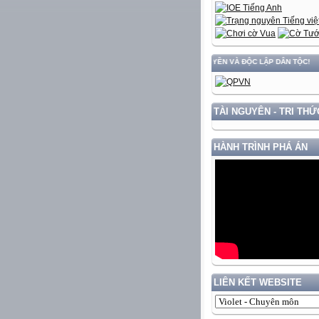
ỂN ĐẤT NƯỚC GẮN VỚI BẢO VỆ VỮNG CHẮC CHỦ QUYỀN VÀ ĐỘC LẬP DÂN TỘC!
TÀI NGUYÊN - TRI THỨ
HÀNH TRÌNH PHÁ ÁN
LIÊN KẾT WEBSITE