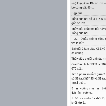
=>(Hoặc) Giải Khi số lớn v
bé cùng gấp lên...
Đẹp quá...
Tổng của hai số là 114,6. 
gấp số lớn...
Thầy giải giúp em bài này 
Tổng của hai...
22. Từ nào không đồng 
với lề lối?...
Bài giải 2 tam giác KBE v
có chung...
Thầy giúp e giải bài này nhé
Giải Diện tích EBFD là: 202
675 x 2...
Tìm 1 phân số nằm giữa 2
số $$frac{3}{4}$$ và $$frac
{5}$$ , có...
5 hình vuông như hình, biế
tích hình vuông...
1. Số học sinh của khối lớp
khối lớp 5...