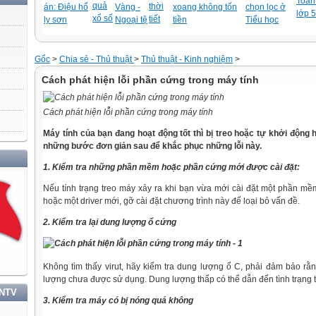
Toán-
quả
thời
án: Điệu hổ
Vàng -
xoang không tốn
chọn lọc ở
lớp 5
xổ số
tiết
ly sơn
Ngoại tệ
tiền
Tiểu học
Gốc
>
Chia sẻ - Thủ thuật
>
Thủ thuật - Kinh nghiệm
>
Cách phát hiện lỗi phần cứng trong máy tính
Cách phát hiện lỗi phần cứng trong máy tính
Máy tính của bạn đang hoạt động tốt thì bị treo hoặc tự khởi động 
những bước đơn giản sau để khắc phục những lỗi này.
1. Kiểm tra những phần mềm hoặc phần cứng mới được cài đặt:
Nếu tính trạng treo máy xảy ra khi bạn vừa mới cài đặt một phần 
hoặc một driver mới, gỡ cài đặt chương trình này để loại bỏ vấn đề.
2. Kiểm tra lại dung lượng ổ cứng
Không tìm thấy virut, hãy kiểm tra dung lượng ổ C, phải đảm bảo 
lượng chưa được sử dụng. Dung lượng thấp có thể dẫn đến tình trạng 
TNTV
3. Kiểm tra máy có bị nóng quá không