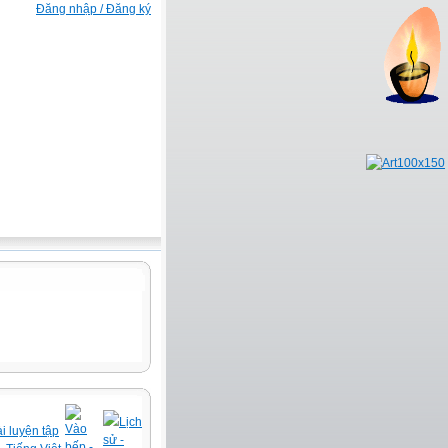
Đăng nhập / Đăng ký
Lịch
Vào
i luyện tập
sử -
bếp -