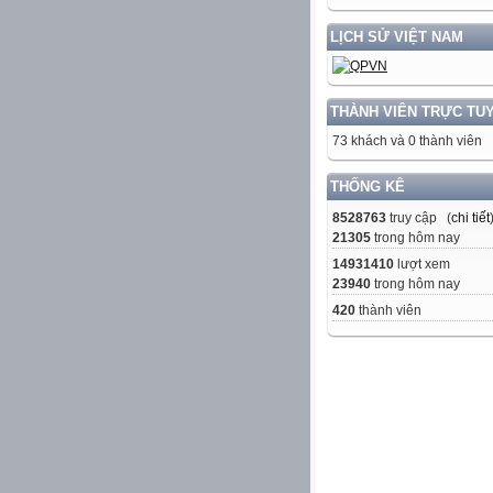
LỊCH SỬ VIỆT NAM
THÀNH VIÊN TRỰC TU
73 khách và 0 thành viên
THỐNG KÊ
8528763
truy cập (
chi tiết
21305
trong hôm nay
14931410
lượt xem
23940
trong hôm nay
420
thành viên