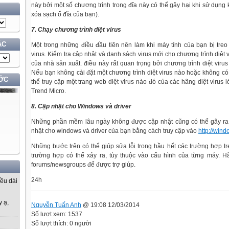
này bởi một số chương trình trong đĩa này có thể gây hại khi sử dụng
xóa sạch ổ đĩa của bạn).
7. Chạy chương trình diệt virus
ÁC
Một trong những điều đầu tiên nên làm khi máy tính của bạn bị treo 
virus. Kiểm tra cập nhật và danh sách virus mới cho chương trình diệt 
của nhà sản xuất. điều này rất quan trọng bởi chương trình diệt viru
Nếu bạn không cài đặt một chương trình diệt virus nào hoặc không có
ỚC
thể truy cập một trang web diệt virus nào đó của các hãng diệt virus
Trend Micro.
8. Cập nhật cho Windows và driver
Những phần mềm lâu ngày không được cập nhật cũng có thể gây ra 
nhật cho windows và driver của bạn bằng cách truy cập vào
http://win
Những bước trên có thể giúp sửa lỗi trong hầu hết các trường hợp tr
trường hợp có thể xảy ra, tùy thuộc vào cấu hình của từng máy. H
forums/newsgroups để được trợ giúp.
24h
iều dài
y ạ,
Nguyễn Tuấn Anh
@ 19:08 12/03/2014
Số lượt xem: 1537
Số lượt thích: 0 người