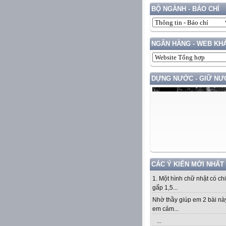
BỘ NGÀNH - BÁO CHÍ
NGÂN HÀNG - WEB KH
DỰNG NƯỚC - GIỮ NƯ
CÁC Ý KIẾN MỚI NHẤT
1. Một hình chữ nhật có ch
gấp 1,5...
Nhờ thầy giúp em 2 bài nà
em cảm...
...