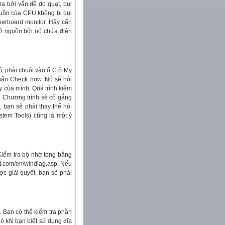
ra bởi vấn đề do quạt, bụi
guồn của CPU không bị bụi
herboard monitor. Hãy cẩn
mở nguồn bởi nó chứa điện
 ổ, phải chuột vào ổ C ở My
nhấn Check now. Nó sẽ hỏi
 của mình. Quá trình kiểm
n. Chương trình sẽ cố gắng
, bạn sẽ phải thay thế nó.
stem Tools) cũng là một ý
 Kiểm tra bộ nhớ tỏng bằng
ft.com/en/windiag.asp
. Nếu
c giải quyết, bạn sẽ phải
. Bạn có thể kiểm tra phần
nó khi bạn biết sử dụng đĩa