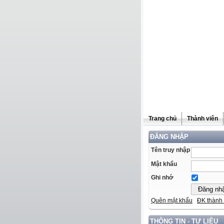
Trang chủ
Thành viên
ĐĂNG NHẬP
Tên truy nhập
Mật khẩu
Ghi nhớ
Quên mật khẩu
ĐK thành 
THÔNG TIN - TƯ LIỆU