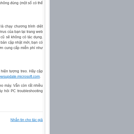
 không đúng (một số có thể
là chạy chương trình diệt
virus của bạn tại trang web
s cũ sẽ không có tác dụng.
 bản cập nhật mới, bạn có
 lớn cung cấp miễn phí như
hiện tượng treo. Hãy cập
dowsupdate.microsoft.com
.
eo máy. Vẫn còn rất nhiều
ãy hỏi PC troubleshooting
Nhắn tin cho tác giả