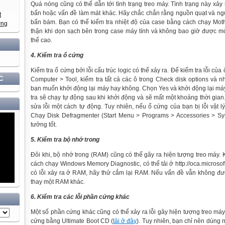
Quá nóng cũng có thể dẫn tới tình trạng treo máy. Tình trạng này xảy 
bẩn hoặc vấn đề làm mát khác. Hãy chắc chắn rằng nguồn quạt và n
bẩn bám. Bạn có thể kiểm tra nhiệt độ của case bằng cách chạy Mot
thận khi dọn sạch bên trong case máy tính và không bao giờ được 
thế cao.
4. Kiểm tra ổ cứng
Kiểm tra ổ cứng bởi lỗi cấu trúc logic có thể xảy ra. Để kiểm tra lỗi của
C
Computer > Tool, kiểm tra tất cả các ô trong Check disk options và 
bạn muốn khởi động lại máy hay không. Chọn Yes và khởi động lại máy
tra sẽ chạy tự động sau khi khởi động và sẽ mất một khoảng thời gia
sửa lỗi một cách tự động. Tuy nhiên, nếu ổ cứng của bạn bị lỗi vật lý
Chạy Disk Defragmenter (Start Menu > Programs > Accessories > Sy
tưởng tốt.
5. Kiểm tra bộ nhớ trong
Đôi khi, bộ nhớ trong (RAM) cũng có thể gây ra hiện tượng treo máy.
cách chạy Windows Memory Diagnostic, có thể tải ở
http://oca.microso
có lỗi xảy ra ở RAM, hãy thử cắm lại RAM. Nếu vấn đề vẫn không đượ
thay một RAM khác.
6. Kiểm tra các lỗi phần cứng khác
Một số phần cứng khác cũng có thể xảy ra lỗi gây hiện tượng treo máy
cứng bằng Ultimate Boot CD (
tải ở đây
). Tuy nhiên, bạn chỉ nên dùng 