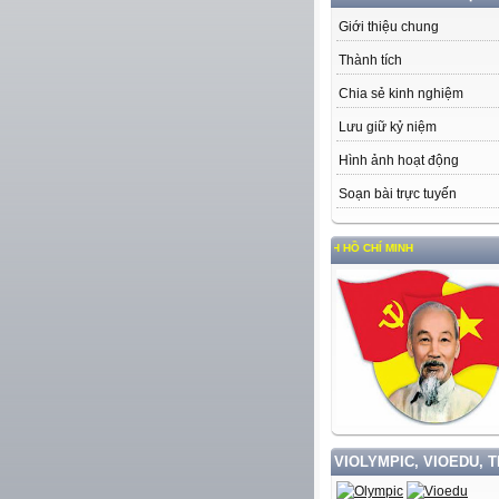
Giới thiệu chung
Thành tích
Chia sẻ kinh nghiệm
Lưu giữ kỷ niệm
Hình ảnh hoạt động
Soạn bài trực tuyến
ẬP VÀ LÀM THEO TƯ TƯỞNG, ĐẠO ĐỨC, PHONG CÁCH HỒ CHÍ MINH
VIOLYMPIC, VIOEDU, 