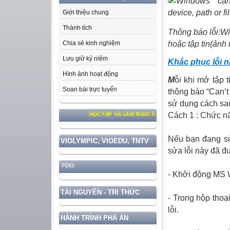
Giới thiệu chung
Thành tích
Thông báo lỗi
:
Wi
hoặc tập tin(ảnh
Chia sẻ kinh nghiệm
Lưu giữ kỷ niệm
Khắc phục lỗi 
Hình ảnh hoạt động
M
ỗi khi mở tập 
Soạn bài trực tuyến
thông báo “Can’t
sử dụng cách sa
Cách 1 : Chức n
HỌC TẬP VÀ LÀM THEO TƯ TƯỞNG, ĐẠO ĐỨC, PHONG CÁCH H
Nếu bạn đang s
VIOLYMPIC, VIOEDU, TNTV
sửa lỗi này đã đ
XÂY DỰNG VÀ PHÁT TRIỂN ĐẤT
- Khởi động MS 
TÀI NGUYÊN - TRI THỨC
- Trong hộp thoại
lỗi.
HÀNH TRÌNH PHÁ ÁN