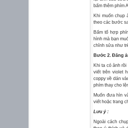
bấm thêm phím Al
Khi muốn chụp ả
theo các bước s
Bấm tổ hợp phím
hình mà bạn muố
chỉnh sửa như trê
Bước 2. Đăng ả
Khi ta có ảnh rồi
viết trên viole
coppy về dán vào
phím thay cho lệ
Muốn đưa hìn và
viết hoặc trang 
Lưu ý :
Ngoài cách chụ