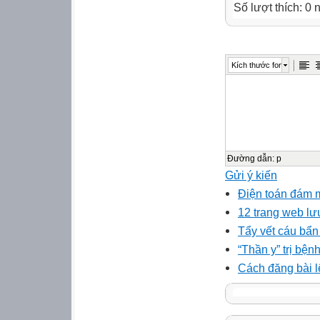
Số lượt thích: 0
Kích thước font
Đường dẫn
:
p
Gửi ý kiến
Điện toán đám m
12 trang web lưu
Tẩy vết cáu bẩn
“Thần y” trị bệ
Cách đăng bài lê