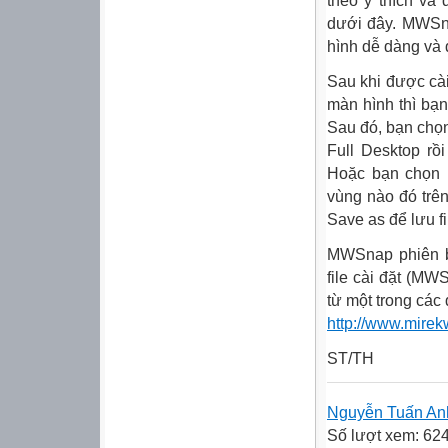
theo ý thích và
dưới đây. MWSn
hình dễ dàng và 
Sau khi được cài
màn hình thì bạ
Sau đó, bạn chọ
Full Desktop rồ
Hoặc bạn chọn 
vùng nào đó trê
Save as để lưu f
MWSnap phiên b
file cài đặt (MW
từ một trong các 
http://www.mire
ST/TH
Nguyễn Tuấn An
Số lượt xem: 62