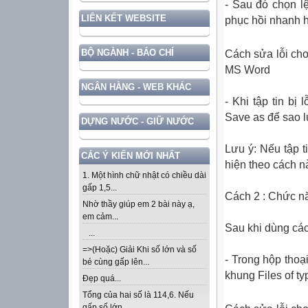
- Sau đó chọn l
LIÊN KẾT WEBSITE
phục hồi nhanh h
BỘ NGÀNH - BÁO CHÍ
Cách sửa lỗi cho f
MS Word
NGÂN HÀNG - WEB KHÁC
- Khi tập tin b
Save as để sao l
DỰNG NƯỚC - GIỮ NƯỚC
Lưu ý: Nếu tập t
CÁC Ý KIẾN MỚI NHẤT
hiện theo cách n
1. Một hình chữ nhật có chiều dài
gấp 1,5...
Cách 2 : Chức nă
Nhờ thầy giúp em 2 bài này ạ,
em cảm...
Sau khi dùng cá
...
=>(Hoặc) Giải Khi số lớn và số
- Trong hộp tho
bé cùng gấp lên...
khung Files of t
Đẹp quá...
Tổng của hai số là 114,6. Nếu
gấp số lớn...