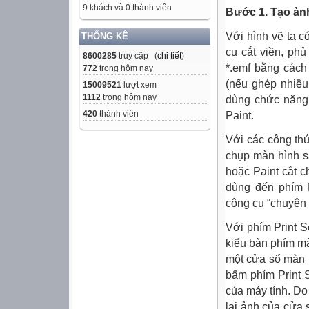
9 khách và 0 thành viên
Bước 1. Tạo ảnh
Với hình vẽ ta c
THỐNG KÊ
cụ cắt viền, phủ 
8600285
truy cập (
chi tiết
)
*.emf bằng cách
772
trong hôm nay
(nếu ghép nhiều
15009521
lượt xem
1112
trong hôm nay
dùng chức năng 
420
thành viên
Paint.
Với các công th
chụp màn hình s
hoặc
Paint cắt 
dùng đến phím P
công cụ “chuyên 
Với phím Print S
kiểu bàn phím m
một cửa sổ màn h
bấm phím Print 
của máy tính. Do
lại ảnh của cửa