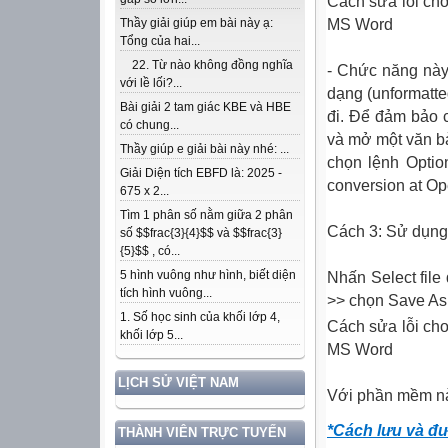
Cách sửa lỗi cho f
MS Word
Thầy giải giúp em bài này ạ:
Tổng của hai...
22. Từ nào không đồng nghĩa
- Chức năng này 
với lề lối?...
dạng (unformatte
Bài giải 2 tam giác KBE và HBE
đi. Để đảm bảo 
có chung...
và mở một văn bả
Thầy giúp e giải bài này nhé: ...
chọn lệnh Optio
Giải Diện tích EBFD là: 2025 -
conversion at Op
675 x 2...
Tìm 1 phân số nằm giữa 2 phân
Cách 3: Sử dụng
số $$frac{3}{4}$$ và $$frac{3}
{5}$$ , có...
5 hình vuông như hình, biết diện
Nhấn Select file
tích hình vuông...
>> chọn Save As
1. Số học sinh của khối lớp 4,
Cách sửa lỗi cho f
khối lớp 5...
MS Word
LỊCH SỬ VIỆT NAM
Với phần mềm này
*Cách lưu và đư
THÀNH VIÊN TRỰC TUYẾN