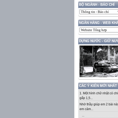
BỘ NGÀNH - BÁO CHÍ
NGÂN HÀNG - WEB KH
DỰNG NƯỚC - GIỮ NƯ
CÁC Ý KIẾN MỚI NHẤT
1. Một hình chữ nhật có ch
gấp 1,5...
Nhờ thầy giúp em 2 bài nà
em cảm...
...