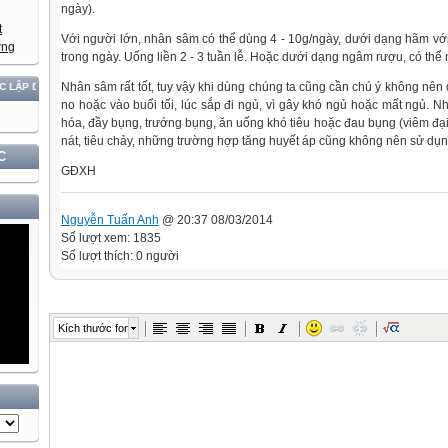
ngày).
Với người lớn, nhân sâm có thể dùng 4 - 10g/ngày, dưới dạng hãm với
trong ngày. Uống liền 2 - 3 tuần lễ. Hoặc dưới dạng ngâm rượu, có thể 
Nhân sâm rất tốt, tuy vậy khi dùng chúng ta cũng cần chú ý không nê
DÂN TỘC!
no hoặc vào buổi tối, lúc sắp đi ngủ, vì gây khó ngủ hoặc mất ngủ. Nh
hóa, đầy bụng, trướng bụng, ăn uống khó tiêu hoặc đau bụng (viêm đại 
nát, tiêu chảy, những trường hợp tăng huyết áp cũng không nên sử dụ
C
GĐXH
Nguyễn Tuấn Anh
@ 20:37 08/03/2014
Số lượt xem: 1835
Số lượt thích: 0 người
Kích thước font