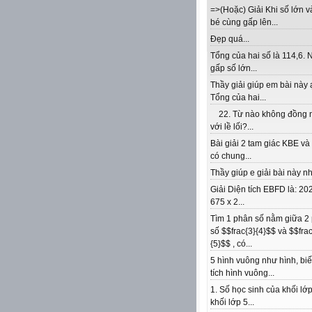
=>(Hoặc) Giải Khi số lớn v
bé cùng gấp lên...
Đẹp quá...
Tổng của hai số là 114,6. 
gấp số lớn...
Thầy giải giúp em bài này 
Tổng của hai...
22. Từ nào không đồng 
với lề lối?...
Bài giải 2 tam giác KBE v
có chung...
Thầy giúp e giải bài này nhé
Giải Diện tích EBFD là: 202
675 x 2...
Tìm 1 phân số nằm giữa 2
số $$frac{3}{4}$$ và $$frac
{5}$$ , có...
5 hình vuông như hình, biế
tích hình vuông...
1. Số học sinh của khối lớp
khối lớp 5...