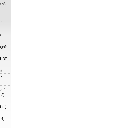
à số
Nếu
ạ:
nghĩa
à HBE
: ...
5 -
 phân
{3}
t diện
 4,