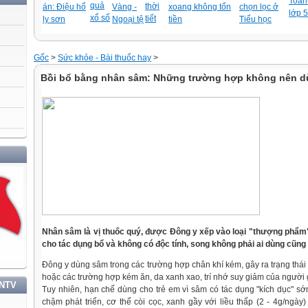
Toán-
quả
thời
án: Điệu hổ
Vàng -
xoang không tốn
chọn lọc ở
lớp 5
xổ số
tiết
ly sơn
Ngoại tệ
tiền
Tiểu học
Gốc
>
Sức khỏe - Bài thuốc hay
>
Bồi bổ bằng nhân sâm: Những trường hợp không nên 
Nhân sâm là vị thuốc quý, được Đông y xếp vào loại "thượng phẩm"
cho tác dụng bổ và không có độc tính, song không phải ai dùng cũng 
Đông y dùng sâm trong các trường hợp chân khí kém, gây ra trạng thái 
hoặc các trường hợp kém ăn, da xanh xao, trí nhớ suy giảm của người
TNTV
Tuy nhiên, hạn chế dùng cho trẻ em vì sâm có tác dụng "kích dục" sớ
chậm phát triển, cơ thể còi cọc, xanh gầy với liều thấp (2 - 4g/ngày)