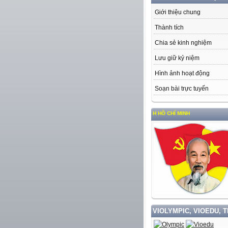
Giới thiệu chung
Thành tích
Chia sẻ kinh nghiệm
Lưu giữ kỷ niệm
Hình ảnh hoạt động
Soạn bài trực tuyến
TẬP VÀ LÀM THEO TƯ TƯỞNG, ĐẠO ĐỨC, PHONG CÁCH HỒ CHÍ MINH
VIOLYMPIC, VIOEDU, 