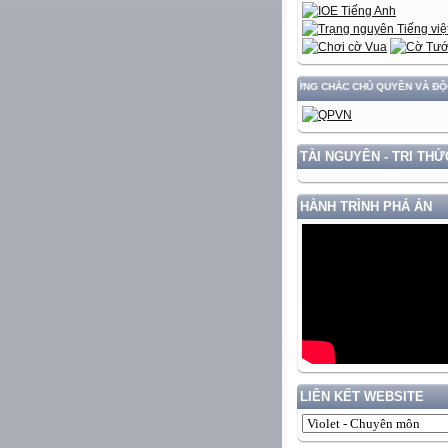
DỰNG VÀ PHÁT TRIỂN ĐẤT NƯỚC GẮN VỚI BẢO VỆ VỮNG CHẮC CHỦ QUYỀN VÀ ĐỘC LẬP 
TÀI NGUYÊN - TRI THỨ
HÀNH TRÌNH PHÁ ÁN
LIÊN KẾT WEBSITE