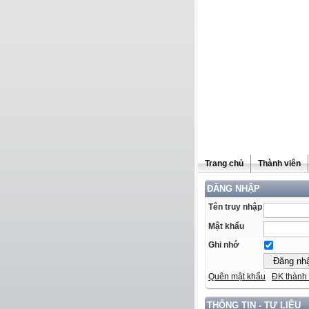
Trang chủ
Thành viên
ĐĂNG NHẬP
Tên truy nhập
Mật khẩu
Ghi nhớ
Quên mật khẩu
ĐK thành 
THÔNG TIN - TƯ LIỆU