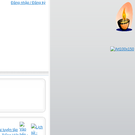
Đăng nhập / Đăng ký
Lịch
Vào
i luyện tập
sử -
bếp -