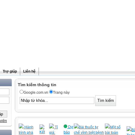
Trợ giúp
Liên hệ
Tìm kiếm thông tin
Google.com.vn
Trang này
viên
Dự
Hành
Tỉ
Bài thuốc tự
Một số
Bà
Kết
báo
trình phá
giá:
chế vĩnh biệt bệnh
bài toán