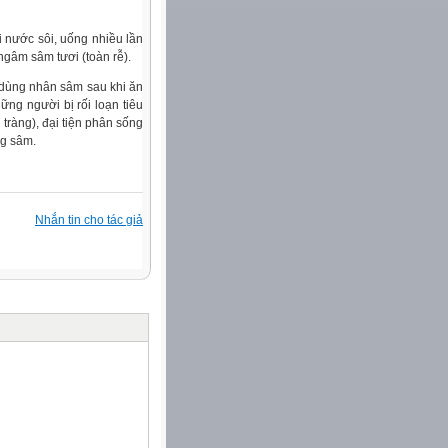
 nước sôi, uống nhiều lần
ngâm sâm tươi (toàn rễ).
n dùng nhân sâm sau khi ăn
ững người bị rối loạn tiêu
tràng), đại tiện phân sống
ng sâm.
Nhắn tin cho tác giả