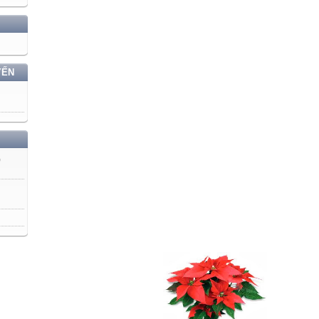
YẾN
)