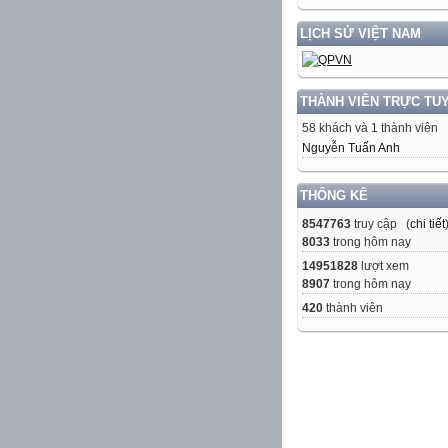
LỊCH SỬ VIỆT NAM
THÀNH VIÊN TRỰC TU
58 khách và 1 thành viên
Nguyễn Tuấn Anh
THỐNG KÊ
8547763
truy cập (
chi tiết
8033
trong hôm nay
14951828
lượt xem
8907
trong hôm nay
420
thành viên