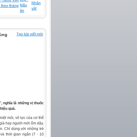
 Tiếng Việt
Nhân
Nấu
 theo tháng
vật
ăn
dùng
Tạo bài viết mới
, nghĩa là những vị thuốc
hiệu quả.
mệt mỏi, vô lực của cơ thể
 già hay người mới ốm dậy.
m. Chỉ dùng với những trẻ
 và thời gian ngắn (7 - 10