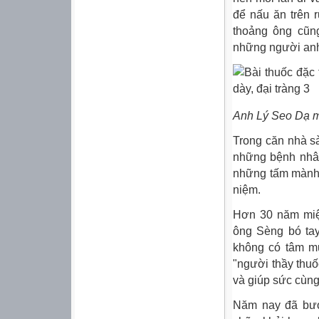
để nấu ăn trên 
thoảng ông cũng
những người anh
Anh Lý Seo Dạ m
Trong căn nhà s
những bệnh nhân
những tấm mành 
niệm.
Hơn 30 năm miệt
ông Sèng bó tay
không có tâm m
"người thầy thu
và giúp sức cùng
Năm nay đã bướ