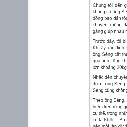
Chúng tôi đến g
không có ông Sè
đồng bào dân tộc
chuyển xuống đâ
gắng giúp nhau m
Trước đây, tôi b
Khi ấy xác định
ông Sèng cắt th
quá nên cũng ch
lợn khoảng 20kg 
Nhắc đến chuyện
được ông Sèng c
Sèng cũng không
Theo ông Sèng, 
hiếm trên rừng g
cụ thể, trong nhữ
có lá Khôi… Bởi
nên mỗi lần đi 