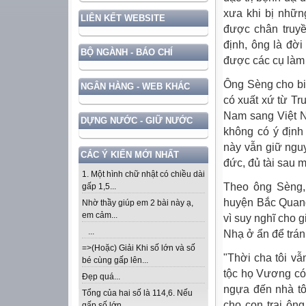
xưa khi bị nhữn
LIÊN KẾT WEBSITE
được chân truyề
định, ông là đờ
BỘ NGÀNH - BÁO CHÍ
được các cụ làm 
Ông Sèng cho biế
NGÂN HÀNG - WEB KHÁC
có xuất xứ từ Tr
Nam sang Việt N
DỰNG NƯỚC - GIỮ NƯỚC
không có ý định
này vẫn giữ nguy
CÁC Ý KIẾN MỚI NHẤT
đức, đủ tài sau m
1. Một hình chữ nhật có chiều dài
Theo ông Sèng,
gấp 1,5...
huyện Bắc Quang
Nhờ thầy giúp em 2 bài này ạ,
em cảm...
vì suy nghĩ cho 
...
Nhạ ở ẩn để trán
=>(Hoặc) Giải Khi số lớn và số
"Thời cha tôi vẫ
bé cùng gấp lên...
tộc họ Vương có 
Đẹp quá...
ngựa đến nhà tô
Tổng của hai số là 114,6. Nếu
cho con trai ôn
gấp số lớn...