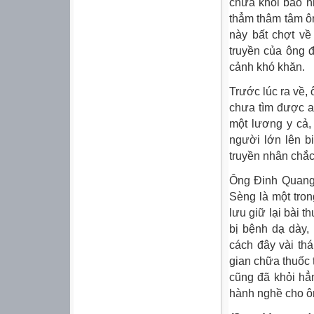
chữa khỏi bao n
thẳm thâm tâm ôn
này bất chợt về 
truyền của ông 
cảnh khó khăn.
Trước lúc ra về, 
chưa tìm được a
một lương y cả,
người lớn lên b
truyền nhân chắc
Ông Đinh Quang
Sèng là một tro
lưu giữ lại bài t
bị bệnh dạ dày,
cách đây vài thá
gian chữa thuốc 
cũng đã khỏi hẳ
hành nghề cho ô