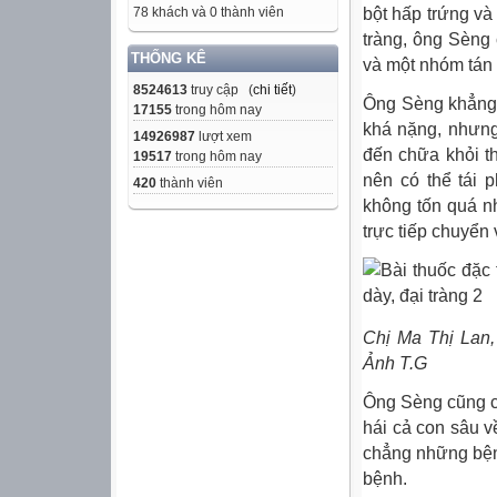
bột hấp trứng v
78 khách và 0 thành viên
tràng, ông Sèng
THỐNG KÊ
và một nhóm tán
8524613
truy cập (
chi tiết
)
Ông Sèng khẳng 
17155
trong hôm nay
khá nặng, nhưng
14926987
lượt xem
đến chữa khỏi th
19517
trong hôm nay
nên có thể tái 
420
thành viên
không tốn quá nh
trực tiếp chuyển 
Chị Ma Thị Lan,
Ảnh T.G
Ông Sèng cũng cho
hái cả con sâu v
chẳng những bện
bệnh.