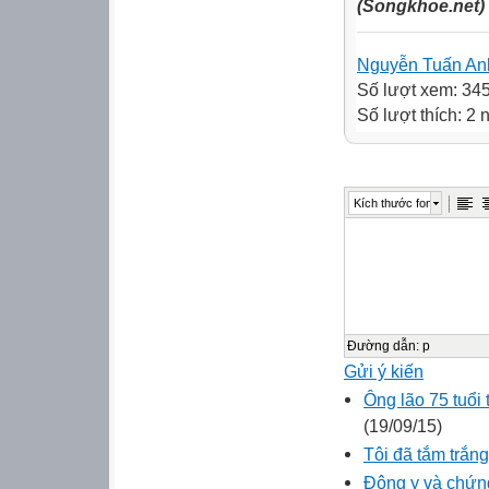
(Songkhoe.net)
Nguyễn Tuấn An
Số lượt xem: 34
Số lượt thích: 2 
Kích thước font
Đường dẫn
:
p
Gửi ý kiến
Ông lão 75 tuổi 
(19/09/15)
Tôi đã tắm trắng
Đông y và chứng