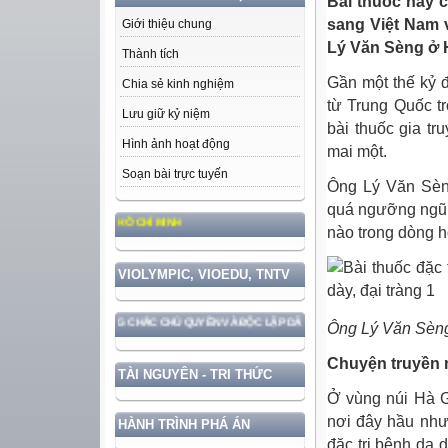
Bài thuốc này 
sang Việt Nam 
Giới thiệu chung
Lý Văn Sèng ở 
Thành tích
Gần một thế kỷ đ
Chia sẻ kinh nghiệm
từ Trung Quốc t
Lưu giữ kỷ niệm
bài thuốc gia tr
Hình ảnh hoạt động
mai một.
Soạn bài trực tuyến
Ông Lý Văn Sèng
quá ngưỡng ngũ 
 PHONG CÁCH HỒ CHÍ MINH
nào trong dòng h
VIOLYMPIC, VIOEDU, TNTV
I BẢO VỆ VỮNG CHẮC CHỦ QUYỀN VÀ ĐỘC LẬP DÂN TỘC!
Ông Lý Văn Sèng 
Chuyện truyền 
TÀI NGUYÊN - TRI THỨC
Ở vùng núi Hà G
nơi đây hầu như
HÀNH TRÌNH PHÁ ÁN
đặc trị bệnh dạ 