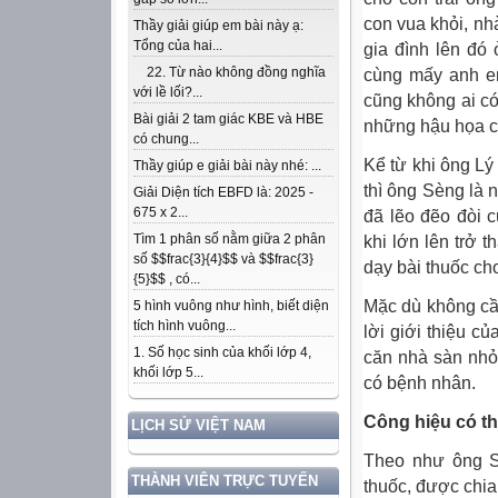
con vua khỏi, nhà
Thầy giải giúp em bài này ạ:
Tổng của hai...
gia đình lên đó 
22. Từ nào không đồng nghĩa
cùng mấy anh em
với lề lối?...
cũng không ai có
Bài giải 2 tam giác KBE và HBE
những hậu họa có
có chung...
Kể từ khi ông L
Thầy giúp e giải bài này nhé: ...
thì ông Sèng là 
Giải Diện tích EBFD là: 2025 -
675 x 2...
đã lẽo đẽo đòi 
Tìm 1 phân số nằm giữa 2 phân
khi lớn lên trở t
số $$frac{3}{4}$$ và $$frac{3}
dạy bài thuốc ch
{5}$$ , có...
Mặc dù không cầ
5 hình vuông như hình, biết diện
tích hình vuông...
lời giới thiệu 
1. Số học sinh của khối lớp 4,
căn nhà sàn nhỏ
khối lớp 5...
có bệnh nhân.
Công hiệu có th
LỊCH SỬ VIỆT NAM
Theo như ông Sè
THÀNH VIÊN TRỰC TUYẾN
thuốc, được chi