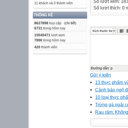
Số lượt xem: 18
11 khách và 0 thành viên
Số lượt thích: 0
THỐNG KÊ
8627898
truy cập (
chi tiết
)
6731
trong hôm nay
Kích thước font
15040471
lượt xem
7896
trong hôm nay
420
thành viên
Đường dẫn
:
p
Gửi ý kiến
13 thực phẩm v
Cảnh báo ngộ đ
10 loại thực ph
Trứng gà ngải c
Rau răm: Không 