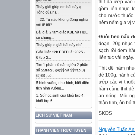
thịt đã ướp vào 
Thầy giải giúp em bài này ạ:
gồm liên nhục, k
Tổng của hai...
cho nước thuốc 
22. Từ nào không đồng nghĩa
nêm nếm gia vị 
với lề lối?...
Bài giải 2 tam giác KBE và HBE
Đuôi heo nấu đ
có chung...
đoạn, 20g nhục 
Thầy giúp e giải bài này nhé: ...
sạch rồi đem hầ
Giải Diện tích EBFD là: 2025 -
liên tục vài ngày.
675 x 2...
Tìm 1 phân số nằm giữa 2 phân
Thịt dê hầm nhục
số $$frac{3}{4}$$ và $$frac{3}
dê 100g, hành củ,
{5}$$ , có...
ướp các vị thuốc
5 hình vuông như hình, biết diện
hầm cùng thịt dê 
tích hình vuông...
ăn nóng. Mỗi ng
1. Số học sinh của khối lớp 4,
khối lớp 5...
thận tinh, ôn bổ
SKĐS
LỊCH SỬ VIỆT NAM
Nguyễn Tuấn An
THÀNH VIÊN TRỰC TUYẾN