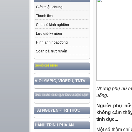
Giới thiệu chung
Thành tích
Chia sẻ kinh nghiệm
Lưu giữ kỷ niệm
Hình ảnh hoạt động
Soạn bài trực tuyến
O ĐỨC, PHONG CÁCH HỒ CHÍ MINH
VIOLYMPIC, VIOEDU, TNTV
Những phụ nữ mắ
uống.
GẮN VỚI BẢO VỆ VỮNG CHẮC CHỦ QUYỀN VÀ ĐỘC LẬP DÂN TỘC!
Người phụ nữ 
TÀI NGUYÊN - TRI THỨC
không cảm thấy
tình dục...
HÀNH TRÌNH PHÁ ÁN
Một số thậm chí 