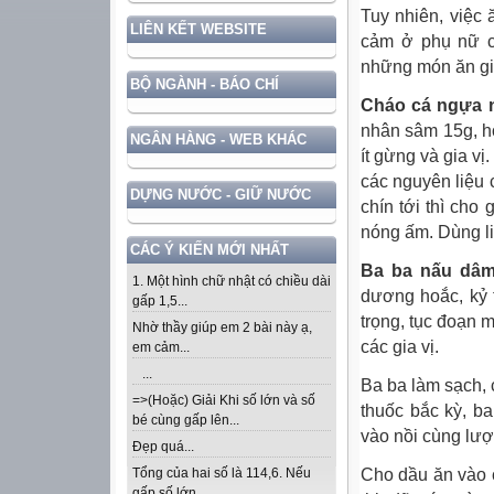
Tuy nhiên, việc
LIÊN KẾT WEBSITE
cảm ở phụ nữ có
những món ăn giú
BỘ NGÀNH - BÁO CHÍ
Cháo cá ngựa n
nhân sâm 15g, ho
NGÂN HÀNG - WEB KHÁC
ít gừng và gia v
các nguyên liệu
DỰNG NƯỚC - GIỮ NƯỚC
chín tới thì ch
nóng ấm. Dùng liê
CÁC Ý KIẾN MỚI NHẤT
Ba ba nấu dâ
1. Một hình chữ nhật có chiều dài
dương hoắc, kỷ t
gấp 1,5...
trọng, tục đoạn m
Nhờ thầy giúp em 2 bài này ạ,
các gia vị.
em cảm...
...
Ba ba làm sạch, 
=>(Hoặc) Giải Khi số lớn và số
thuốc bắc kỳ, ba
bé cùng gấp lên...
vào nồi cùng lượ
Đẹp quá...
Cho dầu ăn vào c
Tổng của hai số là 114,6. Nếu
gấp số lớn...